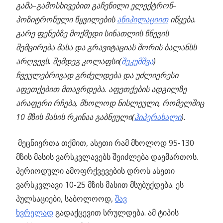
გამა
–
გამოსხივებით
გაჩენილი
ელექტრონ
–
პოზიტრონული
წყვილების
ანიჰილაციით
იწყება
.
გარე
ფენებზე
მოქმედი
სინათლის
წნევის
შემცირება
მასა
და
გრავიტაციას
შორის
ბალანსს
არღვევს
.
შემდეგ
კოლაფსი
(
შეკუმშვა
)
ჩვეულებრივად
გრძელდება
და
უძლიერესი
აფეთქებით
მთავრდება
.
აფეთქების
ადგილზე
არაფერი
რჩება
,
მხოლოდ
ნისლეული
,
რომელშიც
10
მზის
მასის
რკინაა
გაბნეული
(
ჰიპერახალი
).
მეცნიერთა თქმით, ასეთი რამ მხოლოდ 95-130
მზის მასის ვარსკვლავებს შეიძლება დაემართოს.
პერიოდული ამოფრქვევების დროს ასეთი
ვარსკვლავი 10-25 მზის მასით მსუბუქდება. ეს
პულსაციები, საბოლოოდ,
შავ
ხვრელად
გადაქცევით სრულდება. ამ ტიპის