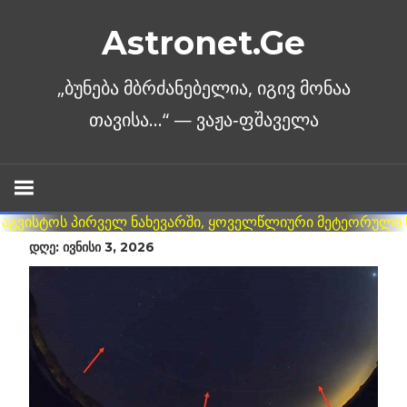
Skip
Astronet.Ge
to
content
ᲓᲦᲔ: ᲘᲕᲜᲘᲡᲘ 3, 2026