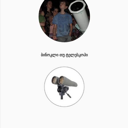
ᲑᲘᲜᲝᲙᲚᲘ ᲗᲣ ᲢᲔᲚᲔᲡᲙᲝᲞᲘ