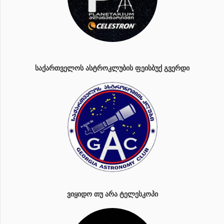
ᲡᲐᲥᲐᲠᲗᲕᲔᲚᲝᲡ ᲐᲡᲢᲠᲝᲙᲚᲣᲑᲘᲡ ᲤᲔᲘᲡᲑᲣᲥ ᲒᲕᲔᲠᲓᲘ
ᲕᲘᲧᲘᲓᲝ ᲗᲣ ᲐᲠᲐ ᲢᲔᲚᲔᲡᲙᲝᲞᲘ