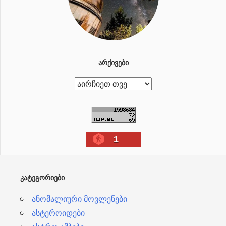
ᲐᲠᲥᲘᲕᲔᲑᲘ
ა
რ
ქ
ი
1
ვ
ე
ბ
ᲙᲐᲢᲔᲒᲝᲠᲘᲔᲑᲘ
ი
ანომალიური მოვლენები
ასტეროიდები