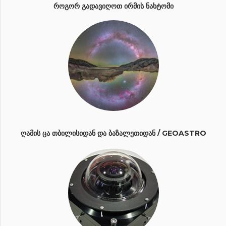
ᲠᲝᲒᲝᲠ ᲒᲐᲓᲐᲕᲘᲦᲝᲗ ᲘᲠᲛᲘᲡ ᲜᲐᲮᲢᲝᲛᲘ
ᲦᲐᲛᲘᲡ ᲪᲐ ᲗᲑᲘᲚᲘᲡᲘᲓᲐᲜ ᲓᲐ ᲑᲐᲖᲐᲚᲔᲗᲘᲓᲐᲜ / GEOASTRO