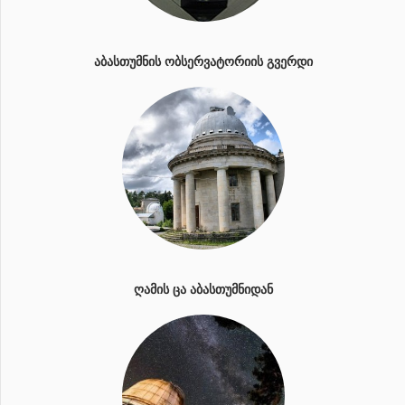
ᲐᲑᲐᲡᲗᲣᲛᲜᲘᲡ ᲝᲑᲡᲔᲠᲕᲐᲢᲝᲠᲘᲘᲡ ᲒᲕᲔᲠᲓᲘ
ᲦᲐᲛᲘᲡ ᲪᲐ ᲐᲑᲐᲡᲗᲣᲛᲜᲘᲓᲐᲜ