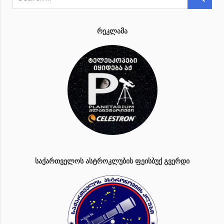
ᲠᲔᲙᲚᲐᲛᲐ
ᲡᲐᲥᲐᲠᲗᲕᲔᲚᲝᲡ ᲐᲡᲢᲠᲝᲙᲚᲣᲑᲘᲡ ᲤᲔᲘᲡᲑᲣᲥ ᲒᲕᲔᲠᲓᲘ