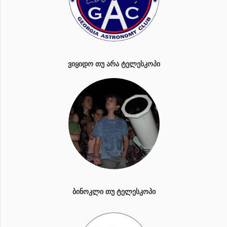
ᲕᲘᲧᲘᲓᲝ ᲗᲣ ᲐᲠᲐ ᲢᲔᲚᲔᲡᲙᲝᲞᲘ
ᲑᲘᲜᲝᲙᲚᲘ ᲗᲣ ᲢᲔᲚᲔᲡᲙᲝᲞᲘ