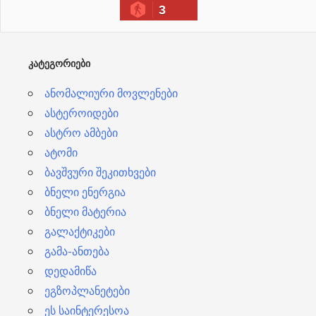
3
ვ
ე
ბ
ᲙᲐᲢᲔᲒᲝᲠᲘᲔᲑᲘ
ი
ანომალიური მოვლენები
ასტეროიდები
ასტრო ამბები
ატომი
ბავშვური შეკითხვები
ბნელი ენერგია
ბნელი მატერია
გალაქტიკები
გამა-ანთება
დედამიწა
ეგზოპლანეტები
ეს საინტერესოა