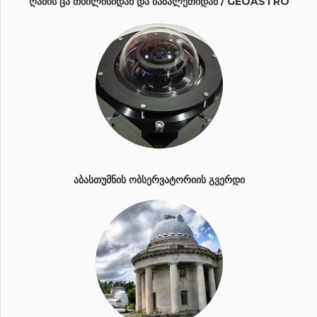
ᲦᲐᲛᲘᲡ ᲪᲐ ᲗᲑᲘᲚᲘᲡᲘᲓᲐᲜ ᲓᲐ ᲑᲐᲖᲐᲚᲔᲗᲘᲓᲐᲜ / GEOASTRO
ᲐᲑᲐᲡᲗᲣᲛᲜᲘᲡ ᲝᲑᲡᲔᲠᲕᲐᲢᲝᲠᲘᲘᲡ ᲒᲕᲔᲠᲓᲘ