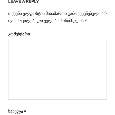
LEAVE A REPLY
პოსტის
სინათლე
Post:
ბნელ
თქვენი ელფოსტის მისამართი გამოქვეყნებული არ
ნავიგაცია
ენერგიაზე
იყო.
აუცილებელი ველები მონიშნულია
*
ავის
კომენტარი
თი
ისი
ნლის
ცრუ
ენას
სახელი
*