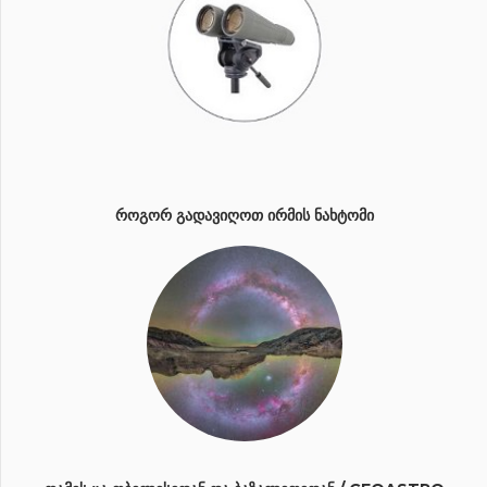
ᲠᲝᲒᲝᲠ ᲒᲐᲓᲐᲕᲘᲦᲝᲗ ᲘᲠᲛᲘᲡ ᲜᲐᲮᲢᲝᲛᲘ