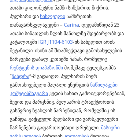
ათასი კილომეტრი წამში სიჩქარით მიქრის.
პულსარი და
ნისლეული
სამხრეთის
თანავარსკვლავედში –
Carina
, დედამიწიდან 23
ათასი სინათლის წლის მანძილზე მდებარეობს და
კატალოგში
IGR J1104-6103
-ის სახელით არის
შეტანილი. ისინი ამ შთამბეჭდავი გამოსახულების
მარჯვენა დაბალ კუთხეში ჩანან, რომელიც
რენტგენის დიაპაზონში
მომუშავე ტელესკოპმა
”
ჩანდრა
”-მ გადაიღო. პულსარის მიერ
გამოსხივებული მაღალი ენერგიის
ნაწილაკები,
კომეტისმაგვარი
კუდის სახით გამოიტყორცნებიან,
ზევით და მარცხნივ, პულსარის ტრაექტორიის
გასწვრივ ზეახლის ნარჩენიდან, რომელშიც ის
გაჩნდა. გაქცეული პულსარი და ვარსკვლავური
ნარჩენების გაფართოებადი ღრუბელი,
მასიური
ვარსკვლავის
ბირთვის
კოლაფსის
შედეგია.