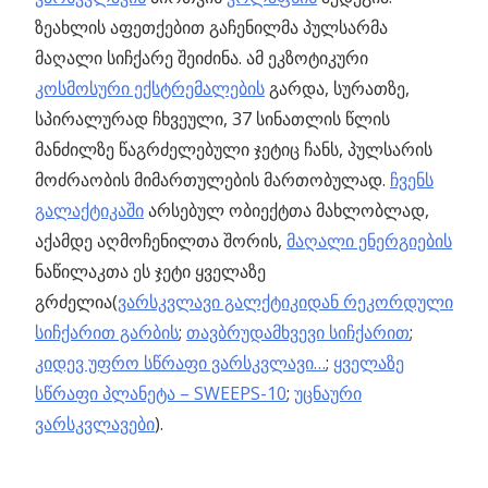
ზეახლის აფეთქებით გაჩენილმა პულსარმა
მაღალი სიჩქარე შეიძინა. ამ ეკზოტიკური
კოსმოსური ექსტრემალების
გარდა, სურათზე,
სპირალურად ჩხვეული, 37 სინათლის წლის
მანძილზე წაგრძელებული ჯეტიც ჩანს, პულსარის
მოძრაობის მიმართულების მართობულად.
ჩვენს
გალაქტიკაში
არსებულ ობიექტთა მახლობლად,
აქამდე აღმოჩენილთა შორის,
მაღალი ენერგიების
ნაწილაკთა ეს ჯეტი ყველაზე
გრძელია(
ვარსკვლავი გალქტიკიდან რეკორდული
სიჩქარით გარბის
;
თავბრუდამხვევი სიჩქარით
;
კიდევ უფრო სწრაფი ვარსკვლავი…
;
ყველაზე
სწრაფი პლანეტა – SWEEPS-10
;
უცნაური
ვარსკვლავები
).
Previous
ცოტა