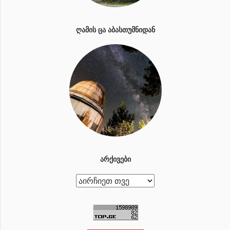
ᲦᲐᲛᲘᲡ ᲪᲐ ᲐᲑᲐᲡᲗᲣᲛᲜᲘᲓᲐᲜ
ᲐᲠᲥᲘᲕᲔᲑᲘ
ა
რ
ქ
ი