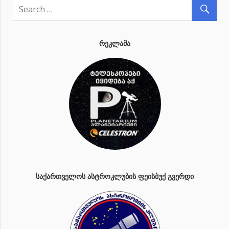
ᲠᲔᲙᲚᲐᲛᲐ
ᲡᲐᲥᲐᲠᲗᲕᲔᲚᲝᲡ ᲐᲡᲢᲠᲝᲙᲚᲣᲑᲘᲡ ᲤᲔᲘᲡᲑᲣᲥ ᲒᲕᲔᲠᲓᲘ