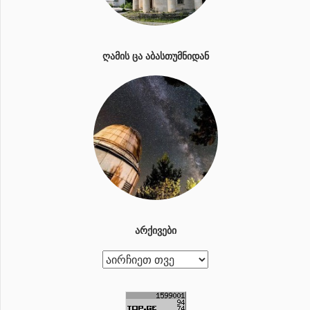
ᲦᲐᲛᲘᲡ ᲪᲐ ᲐᲑᲐᲡᲗᲣᲛᲜᲘᲓᲐᲜ
ᲐᲠᲥᲘᲕᲔᲑᲘ
ა
რ
ქ