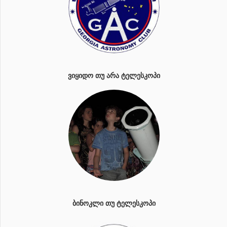
ᲕᲘᲧᲘᲓᲝ ᲗᲣ ᲐᲠᲐ ᲢᲔᲚᲔᲡᲙᲝᲞᲘ
ᲑᲘᲜᲝᲙᲚᲘ ᲗᲣ ᲢᲔᲚᲔᲡᲙᲝᲞᲘ