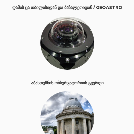
ᲦᲐᲛᲘᲡ ᲪᲐ ᲗᲑᲘᲚᲘᲡᲘᲓᲐᲜ ᲓᲐ ᲑᲐᲖᲐᲚᲔᲗᲘᲓᲐᲜ / GEOASTRO
ᲐᲑᲐᲡᲗᲣᲛᲜᲘᲡ ᲝᲑᲡᲔᲠᲕᲐᲢᲝᲠᲘᲘᲡ ᲒᲕᲔᲠᲓᲘ