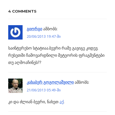
Previous
რა და
4 COMMENTS
პოსტის
როგორ
Post:
იწვის
ნავიგაცია
კოსმოსურ
გიორგი
ამბობს:
სადგურზე?
20/06/2013 19:47-ში
რი
საინტერესო სტატიაა.ბევრი რამე გავიგე კიდევ.
ბელი
რუსეთში ჩამოვარდნილი მეტეორის ფრაგმენტები
თუ აღმოაჩინეს??
კახაბერ გოგოლაშვილი
ამბობს:
21/06/2013 05:49-ში
კი და ძლიან ბევრი, ნახეთ
აქ
.