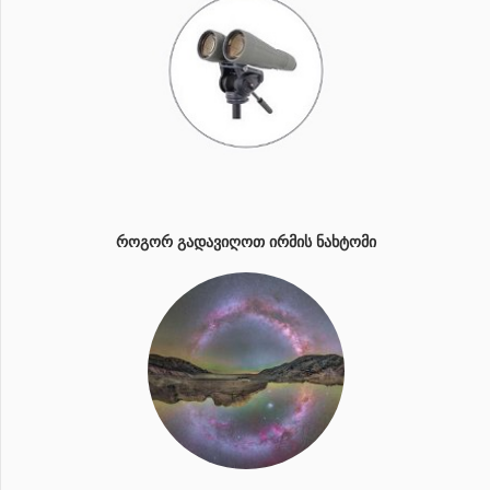
ᲠᲝᲒᲝᲠ ᲒᲐᲓᲐᲕᲘᲦᲝᲗ ᲘᲠᲛᲘᲡ ᲜᲐᲮᲢᲝᲛᲘ