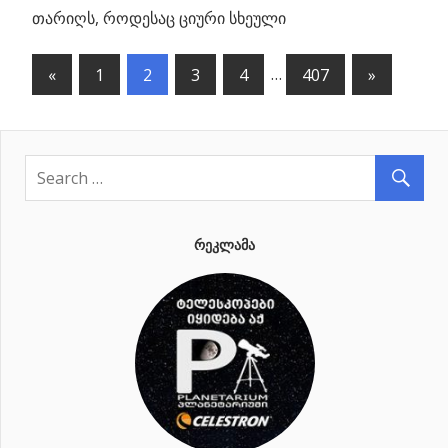
თარიღს, როდესაც ციური სხეული
«
Previous
1
2
3
4
…
407
Next
»
პოსტების
Posts
Posts
ნავიგაცია
ᲠᲔᲙᲚᲐᲛᲐ