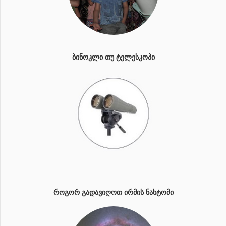
ᲑᲘᲜᲝᲙᲚᲘ ᲗᲣ ᲢᲔᲚᲔᲡᲙᲝᲞᲘ
ᲠᲝᲒᲝᲠ ᲒᲐᲓᲐᲕᲘᲦᲝᲗ ᲘᲠᲛᲘᲡ ᲜᲐᲮᲢᲝᲛᲘ