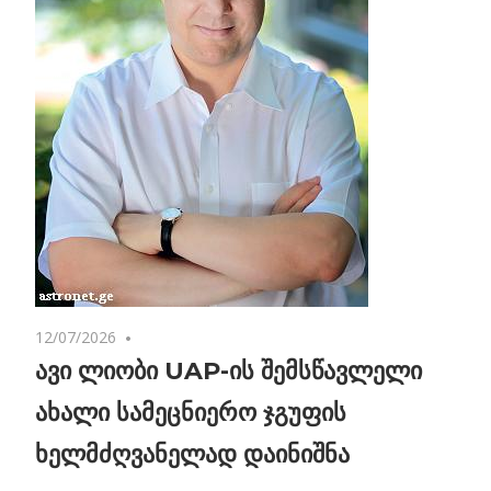
12/07/2026
No comments
ავი ლიობი UAP-ის შემსწავლელი
ახალი სამეცნიერო ჯგუფის
ხელმძღვანელად დაინიშნა