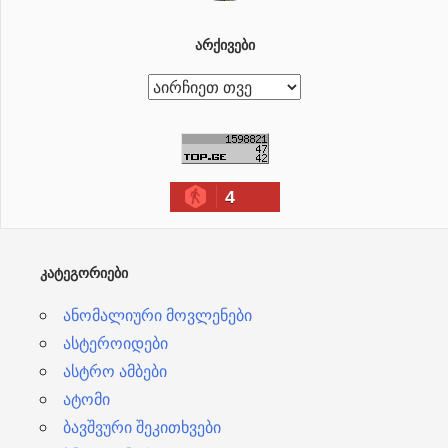
ᲐᲠᲥᲘᲕᲔᲑᲘ
ა
რ
ქ
ი
4
ვ
ე
ბ
ᲙᲐᲢᲔᲒᲝᲠᲘᲔᲑᲘ
ი
ანომალიური მოვლენები
ასტეროიდები
ასტრო ამბები
ატომი
ბავშვური შეკითხვები