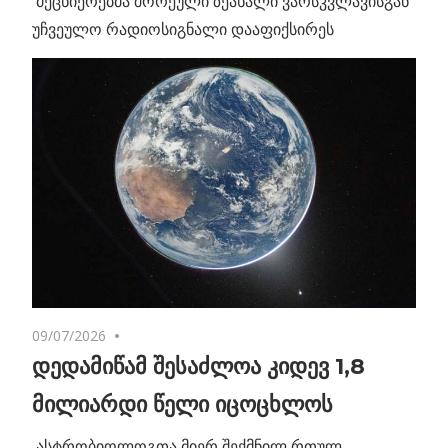
მეცნიერებმა შორეული ზეახალი ვარსკვლავისგან
უჩვეულო რადიოსიგნალი დააფიქსირეს
09/07/2026
No comments
დედამიწამ შესაძლოა კიდევ 1,8
მილიარდი წელი იცოცხლოს
ასტრობიოლოგთა მიერ შექმნილ რთულ