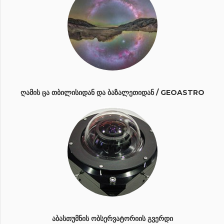
ᲦᲐᲛᲘᲡ ᲪᲐ ᲗᲑᲘᲚᲘᲡᲘᲓᲐᲜ ᲓᲐ ᲑᲐᲖᲐᲚᲔᲗᲘᲓᲐᲜ / GEOASTRO
ᲐᲑᲐᲡᲗᲣᲛᲜᲘᲡ ᲝᲑᲡᲔᲠᲕᲐᲢᲝᲠᲘᲘᲡ ᲒᲕᲔᲠᲓᲘ