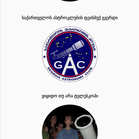
ᲡᲐᲥᲐᲠᲗᲕᲔᲚᲝᲡ ᲐᲡᲢᲠᲝᲙᲚᲣᲑᲘᲡ ᲤᲔᲘᲡᲑᲣᲥ ᲒᲕᲔᲠᲓᲘ
ᲕᲘᲧᲘᲓᲝ ᲗᲣ ᲐᲠᲐ ᲢᲔᲚᲔᲡᲙᲝᲞᲘ