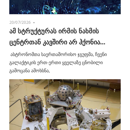
20/07/2026
No comments
ამ სტრუქტურას ირმის ნახმის
ცენტრთან კავშირი არ ჰქონია…
ასტრონომთა საერთაშორისო ჯგუფმა, ჩვენი
გალაქტიკის ერთ-ერთი ყველაზე ცნობილი
გამოცანა ამოხსნა,