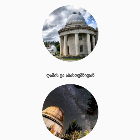
ᲦᲐᲛᲘᲡ ᲪᲐ ᲐᲑᲐᲡᲗᲣᲛᲜᲘᲓᲐᲜ