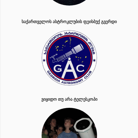
ᲡᲐᲥᲐᲠᲗᲕᲔᲚᲝᲡ ᲐᲡᲢᲠᲝᲙᲚᲣᲑᲘᲡ ᲤᲔᲘᲡᲑᲣᲥ ᲒᲕᲔᲠᲓᲘ
ᲕᲘᲧᲘᲓᲝ ᲗᲣ ᲐᲠᲐ ᲢᲔᲚᲔᲡᲙᲝᲞᲘ