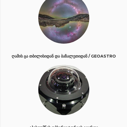
ᲦᲐᲛᲘᲡ ᲪᲐ ᲗᲑᲘᲚᲘᲡᲘᲓᲐᲜ ᲓᲐ ᲑᲐᲖᲐᲚᲔᲗᲘᲓᲐᲜ / GEOASTRO