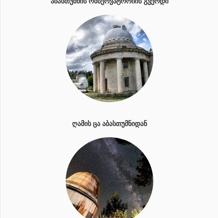
ᲐᲑᲐᲡᲗᲣᲛᲜᲘᲡ ᲝᲑᲡᲔᲠᲕᲐᲢᲝᲠᲘᲘᲡ ᲒᲕᲔᲠᲓᲘ
ᲦᲐᲛᲘᲡ ᲪᲐ ᲐᲑᲐᲡᲗᲣᲛᲜᲘᲓᲐᲜ