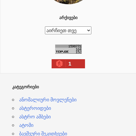
ᲐᲠᲥᲘᲕᲔᲑᲘ
ა
რ
ქ
ი
1
ვ
ე
ბ
ᲙᲐᲢᲔᲒᲝᲠᲘᲔᲑᲘ
ი
ანომალიური მოვლენები
ასტეროიდები
ასტრო ამბები
ატომი
ბავშვური შეკითხვები