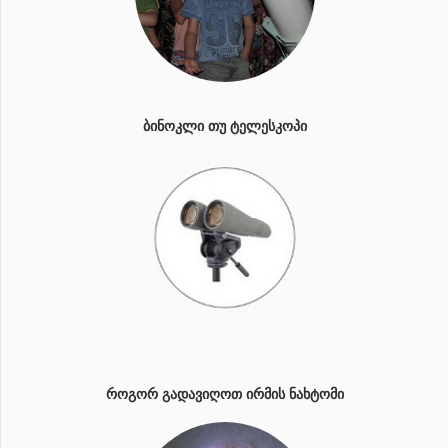
ᲑᲘᲜᲝᲙᲚᲘ ᲗᲣ ᲢᲔᲚᲔᲡᲙᲝᲞᲘ
ᲠᲝᲒᲝᲠ ᲒᲐᲓᲐᲕᲘᲦᲝᲗ ᲘᲠᲛᲘᲡ ᲜᲐᲮᲢᲝᲛᲘ