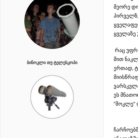
მეორე დ
პირველზე
ყველაფე
ყველაზე
რაც უფრ
მით ნაკლ
ᲑᲘᲜᲝᲙᲚᲘ ᲗᲣ ᲢᲔᲚᲔᲡᲙᲝᲞᲘ
ერთად, 
მიისწრაფ
ვარსკვლა
ეს მნათო
”მოკლე” 
ჩარჩოებშ