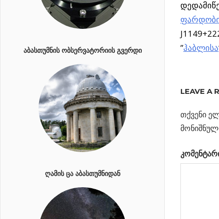
დედამიწ
ფარდობი
J1149+22
”
ჰაბლისა
ᲐᲑᲐᲡᲗᲣᲛᲜᲘᲡ ᲝᲑᲡᲔᲠᲕᲐᲢᲝᲠᲘᲘᲡ ᲒᲕᲔᲠᲓᲘ
ᲙᲘᲓᲔᲕ
ᲣᲤᲠᲝ
LEAVE A 
ᲨᲝᲠᲔᲣᲚᲘ
ᲒᲐᲚᲐᲥᲢᲘᲙ
თქვენი ელ
მონიშნულ
Previous
ნასას
პოსტი
მორიგი ი
Post:
კომენტარ
– “ტორის
ნავიგა
ᲦᲐᲛᲘᲡ ᲪᲐ ᲐᲑᲐᲡᲗᲣᲛᲜᲘᲓᲐᲜ
ჩაქუჩის
მტყორცნ
სატელიტი