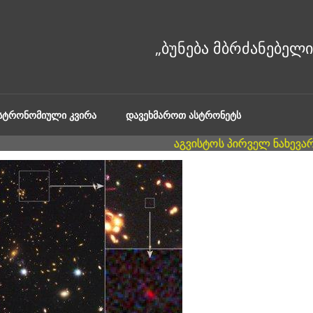
ᲐᲡᲢᲠᲝᲜᲝᲛᲘᲣᲚᲘ ᲙᲕᲘᲠᲐ
ᲓᲐᲕᲔᲮᲛᲐᲠᲝᲗ ᲐᲡᲢᲠᲝᲜᲔᲢᲡ