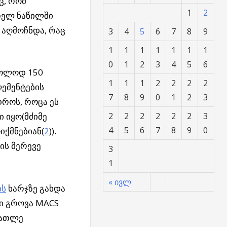
ც, რომ
1
2
თელ ნაწილში
6 აღმოჩნდა, რაც
3
4
5
6
7
8
9
1
1
1
1
1
1
1
0
1
2
3
4
5
6
ხოლოდ 150
1
1
1
2
2
2
2
ლემენტების
7
8
9
0
1
2
3
დროს, როცა ეს
 იყო(მძიმე
2
2
2
2
2
2
3
4
5
6
7
8
9
0
იქმნებიან(
2
)).
ის მერევე
3
1
« ივლ
ის
ხარჯზე გახდა
ი გროვა MACS
ნათლე