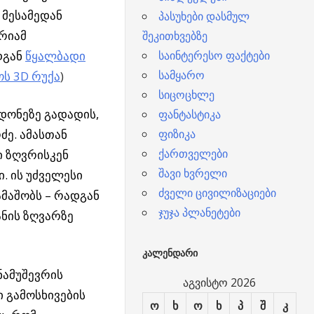
 მესამედან
პასუხები დასმულ
ერიამ
შეკითხვებზე
დგან
წყალბადი
საინტერესო ფაქტები
სამყარო
ოს 3D რუქა
)
სიცოცხლე
დონეზე გადადის,
ფანტასტიკა
ძე. ამასთან
ფიზიკა
ქართველები
 ზღვრისკენ
შავი ხვრელი
. ის უძველესი
ძველი ცივილიზაციები
მაშობს – რადგან
ჯუჯა პლანეტები
ნის ზღვარზე
ᲙᲐᲚᲔᲜᲓᲐᲠᲘ
ნამუშევრის
აგვისტო 2026
ი გამოსხივების
ო
ხ
ო
ხ
პ
შ
კ