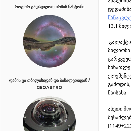
ანალიზმა
ᲠᲝᲒᲝᲠ ᲒᲐᲓᲐᲕᲘᲦᲝᲗ ᲘᲠᲛᲘᲡ ᲜᲐᲮᲢᲝᲛᲘ
დედამიწა
წანაცვლ
13,1 მი
გალაქტი
მილიონი 
გარკვეულ
სინათლე 
ელემენტე
ᲦᲐᲛᲘᲡ ᲪᲐ ᲗᲑᲘᲚᲘᲡᲘᲓᲐᲜ ᲓᲐ ᲑᲐᲖᲐᲚᲔᲗᲘᲓᲐᲜ /
გამოდის,
GEOASTRO
ჩაისახა.
ასეთი
შო
შესაძლებ
J1149+22