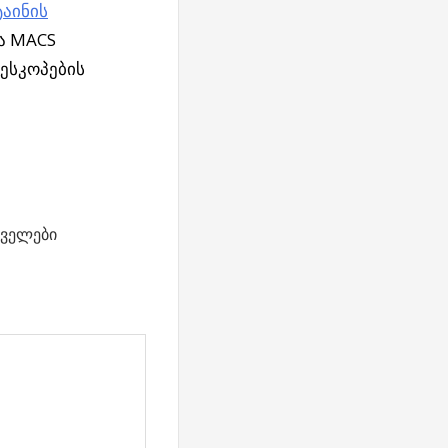
ტაინის
ა MACS
ესკოპების
ველები