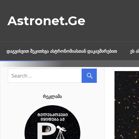
Skip
to
Astronet.Ge
content
ᲓᲐᲒᲕᲘᲡᲕᲘᲗ ᲨᲔᲙᲘᲗᲮᲕᲐ ᲐᲡᲢᲠᲝᲜᲝᲛᲘᲐᲡᲗᲐᲜ ᲓᲐᲙᲐᲕᲨᲘᲠᲔᲑᲘᲗ
ᲔᲡ 
ᲠᲔᲙᲚᲐᲛᲐ