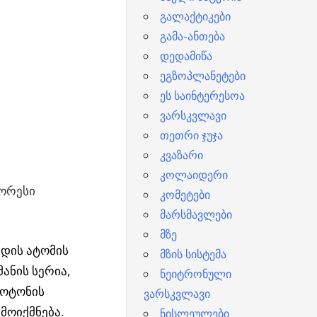
გალაქტიკები
გამა-ანთება
დედამიწა
ეგზოპლანეტები
ეს საინტერესოა
ვარსკვლავი
თეთრი ჯუჯა
კვაზარი
კოლაიდერი
შორესი
კომეტები
მარსმავლები
მზე
დის ატომის
მზის სისტემა
ანის სერია,
ნეიტრონული
ფოტონის
ვარსკვლავი
მოიქმნება.
ნისლეულები