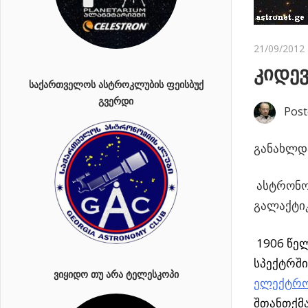
21/09/2012
კიდე
ᲡᲐᲥᲐᲠᲗᲕᲔᲚᲝᲡ ᲐᲡᲢᲠᲝᲙᲚᲣᲑᲘᲡ ᲤᲔᲘᲡᲑᲣᲥ
ᲒᲕᲔᲠᲓᲘ
Post
განახლდა
ასტრონომ
გალაქტიკ
1906 წე
სპექტრში
ᲕᲘᲧᲘᲓᲝ ᲗᲣ ᲐᲠᲐ ᲢᲔᲚᲔᲡᲙᲝᲞᲘ
ელექტრო
შთანთქმა