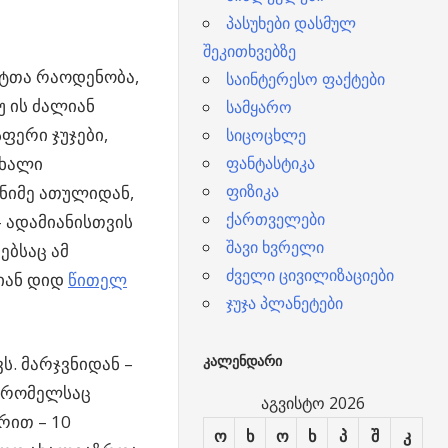
პასუხები დასმულ
შეკითხვებზე
ტთა რაოდენობა,
საინტერესო ფაქტები
უ ის ძალიან
სამყარო
ფერი ჯუჯები,
სიცოცხლე
ფანტასტიკა
ახალი
ფიზიკა
ენიმე ათულიდან,
ქართველები
– ადამიანისთვის
შავი ხვრელი
ებსაც ამ
ძველი ცივილიზაციები
იან დიდ
წითელ
ჯუჯა პლანეტები
. მარჯვნიდან –
ᲙᲐᲚᲔᲜᲓᲐᲠᲘ
, რომელსაც
აგვისტო 2026
რით – 10
ო
ხ
ო
ხ
პ
შ
კ