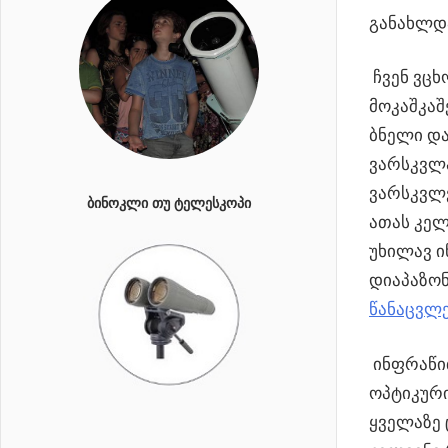
განახლდა
ჩვენ ვც
მოკაშკაშ
ბნელი და
ვარსკვლა
ვარსკვლვ
ᲑᲘᲜᲝᲙᲚᲘ ᲗᲣ ᲢᲔᲚᲔᲡᲙᲝᲞᲘ
ათას კელ
უხილავ ი
დიაპაზონ
წანაცვლ
ინფრაწით
ოპტიკური
ყველაზე 