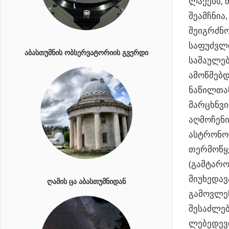
ლაქებს, 
შეამჩნია
შეიგრძნო
საფუძვლი
ᲐᲑᲐᲡᲗᲣᲛᲜᲘᲡ ᲝᲑᲡᲔᲠᲕᲐᲢᲝᲠᲘᲘᲡ ᲒᲕᲔᲠᲓᲘ
საშაულებ
ამოწმებდ
ნაწილთან
მარცხნვი
აღმოჩენი
ასტრონომ
თერმოწყ
(გამტარო
მიუხედავ
ᲦᲐᲛᲘᲡ ᲪᲐ ᲐᲑᲐᲡᲗᲣᲛᲜᲘᲓᲐᲜ
გამოვლენ
შესაძლებ
ლებედევი