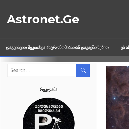
Skip
to
Astronet.Ge
content
ᲓᲐᲒᲕᲘᲡᲕᲘᲗ ᲨᲔᲙᲘᲗᲮᲕᲐ ᲐᲡᲢᲠᲝᲜᲝᲛᲘᲐᲡᲗᲐᲜ ᲓᲐᲙᲐᲕᲨᲘᲠᲔᲑᲘᲗ
ᲔᲡ 
ᲠᲔᲙᲚᲐᲛᲐ