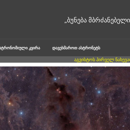
ᲐᲡᲢᲠᲝᲜᲝᲛᲘᲣᲚᲘ ᲙᲕᲘᲠᲐ
ᲓᲐᲕᲔᲮᲛᲐᲠᲝᲗ ᲐᲡᲢᲠᲝᲜᲔᲢᲡ