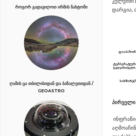
კელვინი 
ᲠᲝᲒᲝᲠ ᲒᲐᲓᲐᲕᲘᲦᲝᲗ ᲘᲠᲛᲘᲡ ᲜᲐᲮᲢᲝᲛᲘ
დარგია, 
ᲦᲐᲛᲘᲡ ᲪᲐ ᲗᲑᲘᲚᲘᲡᲘᲓᲐᲜ ᲓᲐ ᲑᲐᲖᲐᲚᲔᲗᲘᲓᲐᲜ /
GEOASTRO
პირველი 
ინფრაწით
აღმოაჩინ