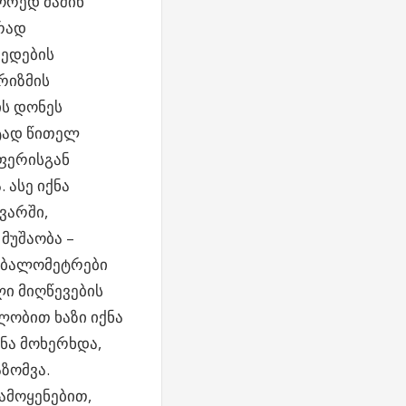
ორედ მაშინ
ირად
მედების
რიზმის
ის დონეს
ეტად წითელ
ფერისგან
 ასე იქნა
ვარში,
მუშაობა –
 ბალომეტრები
ი მიღწევების
ლობით ხაზი იქნა
ნა მოხერხდა,
ზომვა.
ამოყენებით,