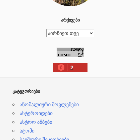
ᲐᲠᲥᲘᲕᲔᲑᲘ
ა
რ
ქ
ი
2
ვ
ე
ბ
ᲙᲐᲢᲔᲒᲝᲠᲘᲔᲑᲘ
ი
ანომალიური მოვლენები
ასტეროიდები
ასტრო ამბები
ატომი
ბავშვური შეკითხვები