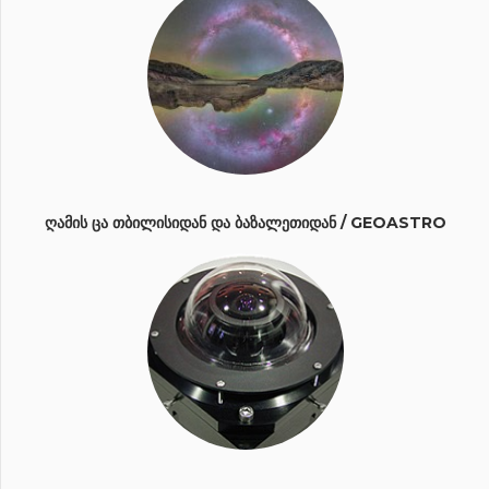
ᲦᲐᲛᲘᲡ ᲪᲐ ᲗᲑᲘᲚᲘᲡᲘᲓᲐᲜ ᲓᲐ ᲑᲐᲖᲐᲚᲔᲗᲘᲓᲐᲜ / GEOASTRO