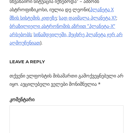
სხვანაირი სიტუაცია იქნებოდა” – ამბობს
ასტროფიზიკოსი, იულია დე ლეონი(
პლანეტა X
მზის სისტემის კიდეზე
;
სად დაიმალა პლანეტა X?
;
ბრაზილიელი ასტრონომის აზრით ”პლანეტა-X”
არსებობს
;
სინამდვილეში, მეცხრე პლანეტა ჯერ არ
აღმოუჩენიათ
).
Previous
LEAVE A REPLY
პოსტის
საქანელა,
Post:
რეზონანსი
თქვენი ელფოსტის მისამართი გამოქვეყნებული არ
ნავიგაცია
და
იყო.
აუცილებელი ველები მონიშნულია
*
კოსმოსური
კომენტარი
ხულიგნობა
ს