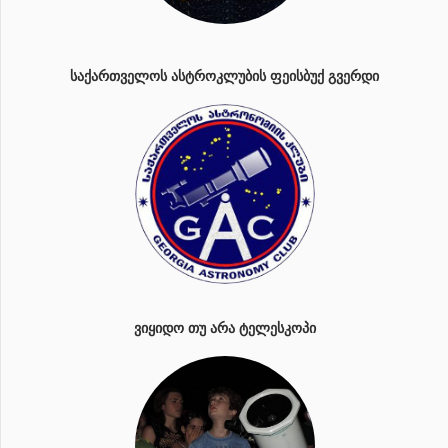
ᲡᲐᲥᲐᲠᲗᲕᲔᲚᲝᲡ ᲐᲡᲢᲠᲝᲙᲚᲣᲑᲘᲡ ᲤᲔᲘᲡᲑᲣᲥ ᲒᲕᲔᲠᲓᲘ
ᲕᲘᲧᲘᲓᲝ ᲗᲣ ᲐᲠᲐ ᲢᲔᲚᲔᲡᲙᲝᲞᲘ