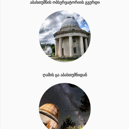
ᲐᲑᲐᲡᲗᲣᲛᲜᲘᲡ ᲝᲑᲡᲔᲠᲕᲐᲢᲝᲠᲘᲘᲡ ᲒᲕᲔᲠᲓᲘ
ᲦᲐᲛᲘᲡ ᲪᲐ ᲐᲑᲐᲡᲗᲣᲛᲜᲘᲓᲐᲜ