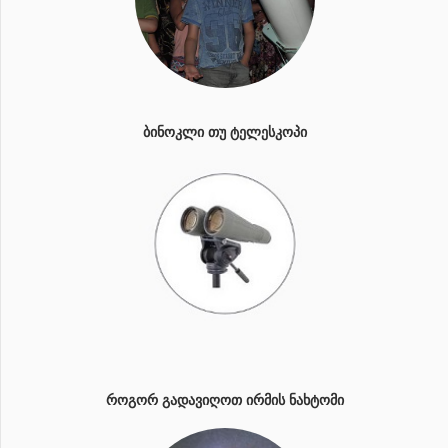
ᲑᲘᲜᲝᲙᲚᲘ ᲗᲣ ᲢᲔᲚᲔᲡᲙᲝᲞᲘ
ᲠᲝᲒᲝᲠ ᲒᲐᲓᲐᲕᲘᲦᲝᲗ ᲘᲠᲛᲘᲡ ᲜᲐᲮᲢᲝᲛᲘ