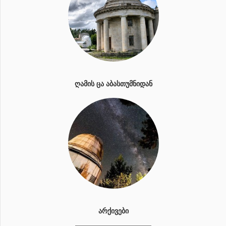
ᲦᲐᲛᲘᲡ ᲪᲐ ᲐᲑᲐᲡᲗᲣᲛᲜᲘᲓᲐᲜ
ᲐᲠᲥᲘᲕᲔᲑᲘ