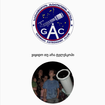
ᲕᲘᲧᲘᲓᲝ ᲗᲣ ᲐᲠᲐ ᲢᲔᲚᲔᲡᲙᲝᲞᲘ