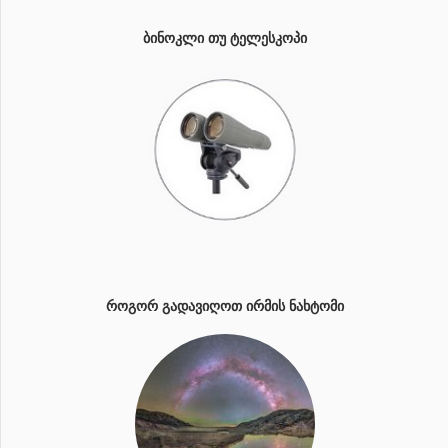
ᲑᲘᲜᲝᲙᲚᲘ ᲗᲣ ᲢᲔᲚᲔᲡᲙᲝᲞᲘ
ᲠᲝᲒᲝᲠ ᲒᲐᲓᲐᲕᲘᲦᲝᲗ ᲘᲠᲛᲘᲡ ᲜᲐᲮᲢᲝᲛᲘ