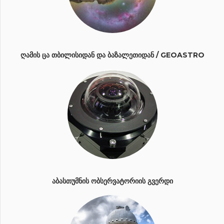
ᲦᲐᲛᲘᲡ ᲪᲐ ᲗᲑᲘᲚᲘᲡᲘᲓᲐᲜ ᲓᲐ ᲑᲐᲖᲐᲚᲔᲗᲘᲓᲐᲜ / GEOASTRO
ᲐᲑᲐᲡᲗᲣᲛᲜᲘᲡ ᲝᲑᲡᲔᲠᲕᲐᲢᲝᲠᲘᲘᲡ ᲒᲕᲔᲠᲓᲘ