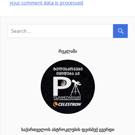
your comment data is processed
.
ᲠᲔᲙᲚᲐᲛᲐ
ᲡᲐᲥᲐᲠᲗᲕᲔᲚᲝᲡ ᲐᲡᲢᲠᲝᲙᲚᲣᲑᲘᲡ ᲤᲔᲘᲡᲑᲣᲥ ᲒᲕᲔᲠᲓᲘ