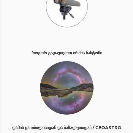
ᲠᲝᲒᲝᲠ ᲒᲐᲓᲐᲕᲘᲦᲝᲗ ᲘᲠᲛᲘᲡ ᲜᲐᲮᲢᲝᲛᲘ
ᲦᲐᲛᲘᲡ ᲪᲐ ᲗᲑᲘᲚᲘᲡᲘᲓᲐᲜ ᲓᲐ ᲑᲐᲖᲐᲚᲔᲗᲘᲓᲐᲜ / GEOASTRO