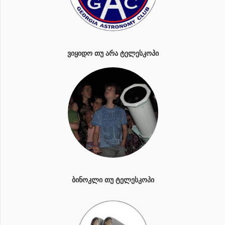
ᲕᲘᲧᲘᲓᲝ ᲗᲣ ᲐᲠᲐ ᲢᲔᲚᲔᲡᲙᲝᲞᲘ
ᲑᲘᲜᲝᲙᲚᲘ ᲗᲣ ᲢᲔᲚᲔᲡᲙᲝᲞᲘ