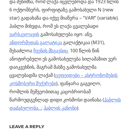
და შენიშნა, რომ ლაქა იცვლებოდა და 1923 წლის
6 ოქტომბერს, ფირფიტაზე გამოსახული N (new
star) გადახაზა და იქვე მიაწერა – “VAR!” (variable).
ჰაბლი მიხვდა, რომ ეს ლაქა ცვალებადი
ვარსკვლავის
გამოსახულება იყო. ანუ,
ანდორმედას გალატიკა
გალაქტიკაა (M31),
შესაძლოა
ჩვენის მსგავსიც
. 100 წლის წინ
ანოტირებული ეს გამოსახულება სილამაზით ვერ
დაიკვეხნის, მაგრამ მასზე გამოსახულმა
ცვალებადმა ლაქამ (
ცეფეიდები – ასტრონომების
კოსმოსური შუქურები
), ფანჯარა გაგვიღო,
რომლის მეშვეობითაც კაცობრიობამ
წარმოუდგენლად დიდი კოსმოსი დაინახა (
ჰაბლის
დაძაბულობა…
;
ჰაბლის კანონი
).
Previous
ბენუდან
LEAVE A REPLY