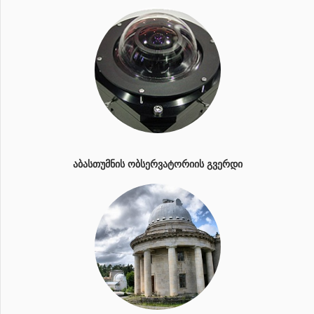
ᲐᲑᲐᲡᲗᲣᲛᲜᲘᲡ ᲝᲑᲡᲔᲠᲕᲐᲢᲝᲠᲘᲘᲡ ᲒᲕᲔᲠᲓᲘ