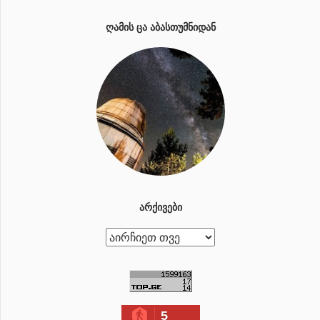
ᲦᲐᲛᲘᲡ ᲪᲐ ᲐᲑᲐᲡᲗᲣᲛᲜᲘᲓᲐᲜ
ᲐᲠᲥᲘᲕᲔᲑᲘ
ა
რ
ქ
ი
5
ვ