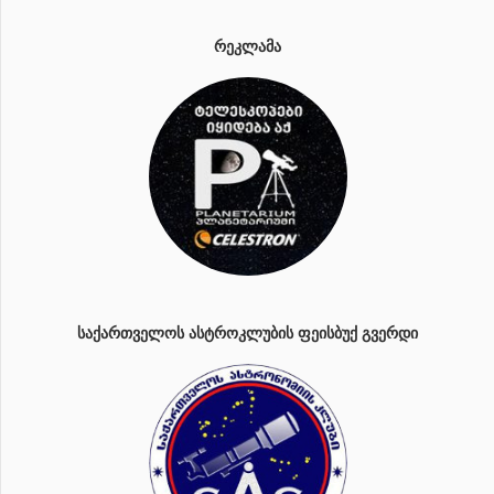
ᲠᲔᲙᲚᲐᲛᲐ
ᲡᲐᲥᲐᲠᲗᲕᲔᲚᲝᲡ ᲐᲡᲢᲠᲝᲙᲚᲣᲑᲘᲡ ᲤᲔᲘᲡᲑᲣᲥ ᲒᲕᲔᲠᲓᲘ