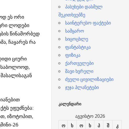
პასუხები დასმულ
შეკითხვებზე
ოდ ეს ორი
საინტერესო ფაქტები
სური ლოდები
სამყარო
ბის წინამორბედ
სიცოცხლე
ა, ჩაყარეს რა
ფანტასტიკა
ფიზიკა
დიდი ციური
ქართველები
, საბოლოოდ,
შავი ხვრელი
 მასალისაგან
ძველი ცივილიზაციები
ჯუჯა პლანეტები
ვიანებით
ᲙᲐᲚᲔᲜᲓᲐᲠᲘ
ტს ეფუძნება:
ით, იზოტოპით,
აგვისტო 2026
მინი-26
ო
ხ
ო
ხ
პ
შ
კ