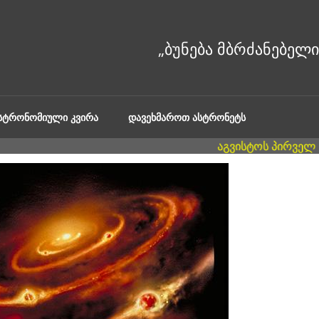
ᲐᲡᲢᲠᲝᲜᲝᲛᲘᲣᲚᲘ ᲙᲕᲘᲠᲐ
ᲓᲐᲕᲔᲮᲛᲐᲠᲝᲗ ᲐᲡᲢᲠᲝᲜᲔᲢᲡ