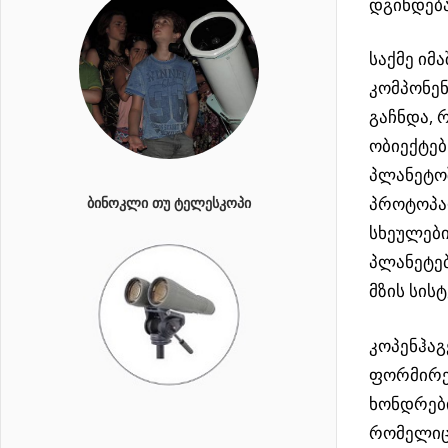
დგინდებ
საქმე იმა
კომპონენ
გაჩნდა, 
ობიექტებ
პლანეტოშ
პროტოპალ
ᲑᲘᲜᲝᲙᲚᲘ ᲗᲣ ᲢᲔᲚᲔᲡᲙᲝᲞᲘ
სხეულები
პლანეტებ
მზის სის
კოპენჰაგ
ფორმირებ
ხონდრები
რომელი