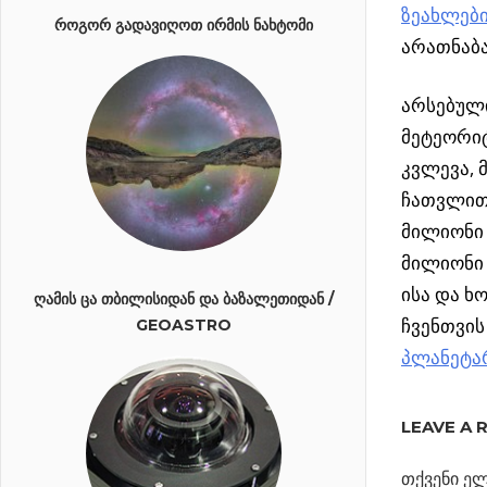
ზეახლებ
ᲠᲝᲒᲝᲠ ᲒᲐᲓᲐᲕᲘᲦᲝᲗ ᲘᲠᲛᲘᲡ ᲜᲐᲮᲢᲝᲛᲘ
არათნაბა
არსებულ
მეტეორიტ
კვლევა, 
ჩათვლით.
მილიონი წ
მილიონი 
ისა და ხ
ᲦᲐᲛᲘᲡ ᲪᲐ ᲗᲑᲘᲚᲘᲡᲘᲓᲐᲜ ᲓᲐ ᲑᲐᲖᲐᲚᲔᲗᲘᲓᲐᲜ /
ჩვენთვის
GEOASTRO
პლანეტა
ᲛᲖᲘᲡ
ᲡᲘᲡᲢᲔᲛᲘᲡ
LEAVE A 
ᲞᲚᲐᲜᲔᲢᲔᲑᲘ
ᲗᲐᲜᲐᲢᲝᲚᲔ
თქვენი ელ
ᲐᲠᲘᲐᲜ