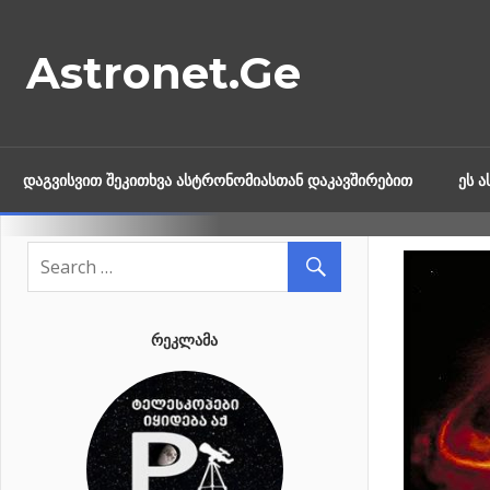
Skip
to
Astronet.Ge
content
ᲓᲐᲒᲕᲘᲡᲕᲘᲗ ᲨᲔᲙᲘᲗᲮᲕᲐ ᲐᲡᲢᲠᲝᲜᲝᲛᲘᲐᲡᲗᲐᲜ ᲓᲐᲙᲐᲕᲨᲘᲠᲔᲑᲘᲗ
ᲔᲡ 
ᲠᲔᲙᲚᲐᲛᲐ