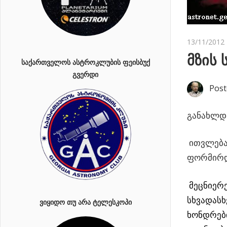
13/11/2012
მზის 
ᲡᲐᲥᲐᲠᲗᲕᲔᲚᲝᲡ ᲐᲡᲢᲠᲝᲙᲚᲣᲑᲘᲡ ᲤᲔᲘᲡᲑᲣᲥ
ᲒᲕᲔᲠᲓᲘ
Post
განახლდა
ითვლება,
ფორმირ
მეცნიერე
სხვადასხ
ᲕᲘᲧᲘᲓᲝ ᲗᲣ ᲐᲠᲐ ᲢᲔᲚᲔᲡᲙᲝᲞᲘ
ხონდრებ