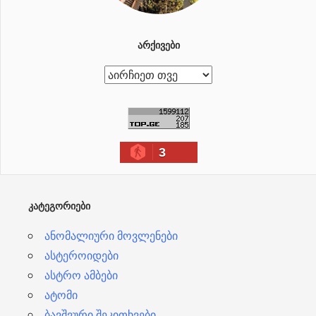
ᲐᲠᲥᲘᲕᲔᲑᲘ
ა
რ
ქ
ი
3
ვ
ე
ბ
ᲙᲐᲢᲔᲒᲝᲠᲘᲔᲑᲘ
ი
ანომალიური მოვლენები
ასტეროიდები
ასტრო ამბები
ატომი
ბავშვური შეკითხვები