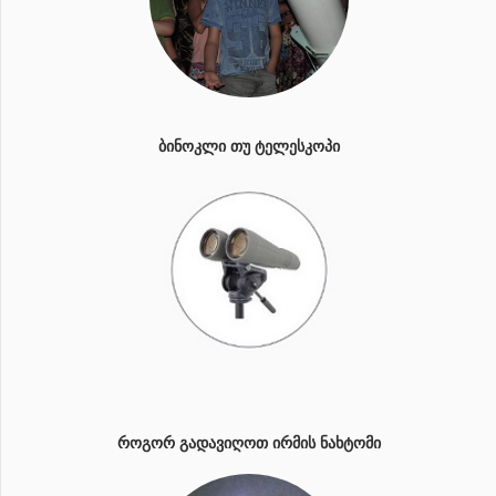
ᲑᲘᲜᲝᲙᲚᲘ ᲗᲣ ᲢᲔᲚᲔᲡᲙᲝᲞᲘ
ᲠᲝᲒᲝᲠ ᲒᲐᲓᲐᲕᲘᲦᲝᲗ ᲘᲠᲛᲘᲡ ᲜᲐᲮᲢᲝᲛᲘ