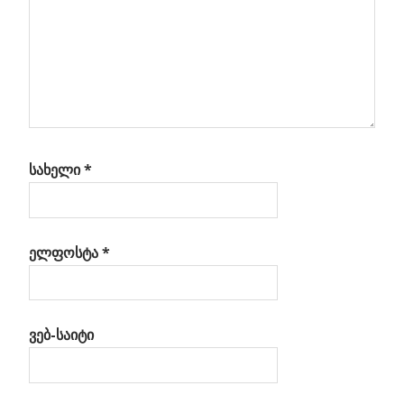
ი
არე
ტა –
24
AS)
სახელი
*
ელფოსტა
*
ვებ-საიტი