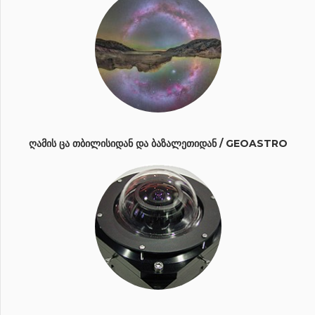
ᲦᲐᲛᲘᲡ ᲪᲐ ᲗᲑᲘᲚᲘᲡᲘᲓᲐᲜ ᲓᲐ ᲑᲐᲖᲐᲚᲔᲗᲘᲓᲐᲜ / GEOASTRO