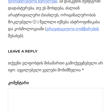
ფორმირებული ხვრელები
. ამ დასკვნის შემდგომი
დადასტურება, თუ ეს მოხდება, ძალიან
არატრივიალური (სიახლეს, ორიგინალურობას
მოკლებული 🙂 ) წვლილი იქნება ასტროფიზიკასა
და კოსმოლოგიაში (
გრავიტაციული ლინზირების
შესახებ).
Previous
კენტავრის
LEAVE A REPLY
პოსტის
ომეგას
Post:
მილიონობით
თქვენი ელფოსტის მისამართი გამოქვეყნებული არ
ნავიგაცია
ვარსკვლავი
იყო.
აუცილებელი ველები მონიშნულია
*
და
კომენტარი
შუალედური
მასის შავი
ხვრელი
ვ