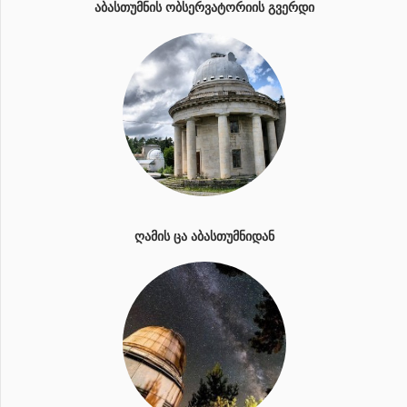
ᲐᲑᲐᲡᲗᲣᲛᲜᲘᲡ ᲝᲑᲡᲔᲠᲕᲐᲢᲝᲠᲘᲘᲡ ᲒᲕᲔᲠᲓᲘ
ᲦᲐᲛᲘᲡ ᲪᲐ ᲐᲑᲐᲡᲗᲣᲛᲜᲘᲓᲐᲜ