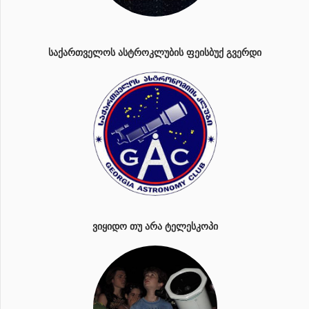
ᲡᲐᲥᲐᲠᲗᲕᲔᲚᲝᲡ ᲐᲡᲢᲠᲝᲙᲚᲣᲑᲘᲡ ᲤᲔᲘᲡᲑᲣᲥ ᲒᲕᲔᲠᲓᲘ
ᲕᲘᲧᲘᲓᲝ ᲗᲣ ᲐᲠᲐ ᲢᲔᲚᲔᲡᲙᲝᲞᲘ