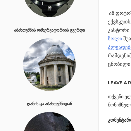
ამ ფოტოზ
ექვსკუთხ
კასტორი 
ᲐᲑᲐᲡᲗᲣᲛᲜᲘᲡ ᲝᲑᲡᲔᲠᲕᲐᲢᲝᲠᲘᲘᲡ ᲒᲕᲔᲠᲓᲘ
ზოლი
შუა
პლეადებ
რამდენიმ
ცნობილ
Previous
ისევ ჰაბ
LEAVE A 
პოსტი
”ჰაბლი” დ
Post:
სამყაროს
თქვენი ელ
ნავიგა
ᲦᲐᲛᲘᲡ ᲪᲐ ᲐᲑᲐᲡᲗᲣᲛᲜᲘᲓᲐᲜ
გაფართო
მონიშნულ
Next
10 საინტერესო
კომენტარ
Post:
ეგზოპლანეტა