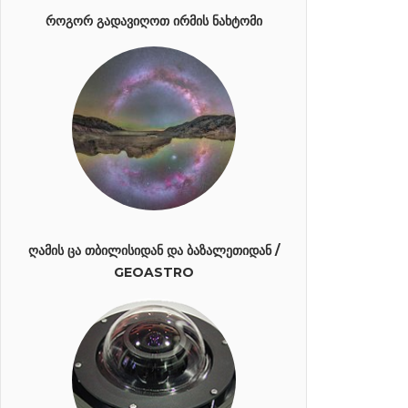
ᲠᲝᲒᲝᲠ ᲒᲐᲓᲐᲕᲘᲦᲝᲗ ᲘᲠᲛᲘᲡ ᲜᲐᲮᲢᲝᲛᲘ
ᲦᲐᲛᲘᲡ ᲪᲐ ᲗᲑᲘᲚᲘᲡᲘᲓᲐᲜ ᲓᲐ ᲑᲐᲖᲐᲚᲔᲗᲘᲓᲐᲜ /
GEOASTRO