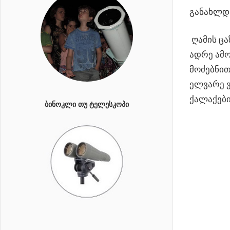
განახლდა
ღამის ცა
ადრე ამ
მოძებნით
ელვარე ვ
ქალაქებ
ᲑᲘᲜᲝᲙᲚᲘ ᲗᲣ ᲢᲔᲚᲔᲡᲙᲝᲞᲘ