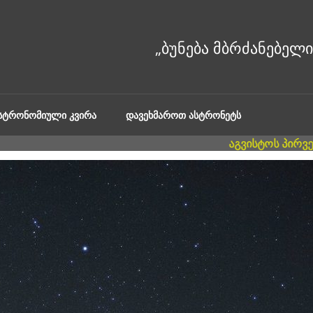
ᲐᲡᲢᲠᲝᲜᲝᲛᲘᲣᲚᲘ ᲙᲕᲘᲠᲐ
ᲓᲐᲕᲔᲮᲛᲐᲠᲝᲗ ᲐᲡᲢᲠᲝᲜᲔᲢᲡ