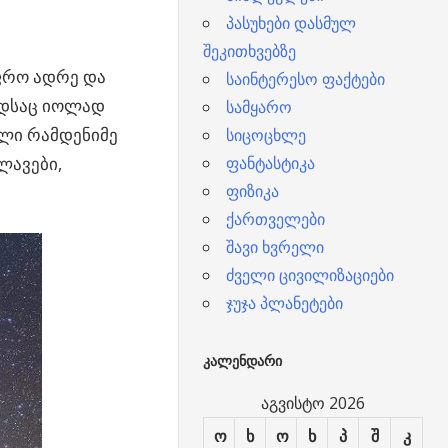
პასუხები დასმულ
შეკითხვებზე
ფრო ადრე და
საინტერესო ფაქტები
ხედსაც იოლად
სამყარო
ილი რამდენიმე
სიცოცხლე
ლავები,
ფანტასტიკა
ფიზიკა
ქართველები
შავი ხვრელი
ძველი ცივილიზაციები
ჯუჯა პლანეტები
ᲙᲐᲚᲔᲜᲓᲐᲠᲘ
აგვისტო 2026
ო
ხ
ო
ხ
პ
შ
კ