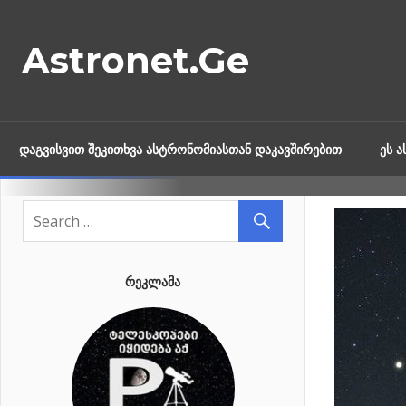
Skip
to
Astronet.Ge
content
ᲓᲐᲒᲕᲘᲡᲕᲘᲗ ᲨᲔᲙᲘᲗᲮᲕᲐ ᲐᲡᲢᲠᲝᲜᲝᲛᲘᲐᲡᲗᲐᲜ ᲓᲐᲙᲐᲕᲨᲘᲠᲔᲑᲘᲗ
ᲔᲡ 
ᲠᲔᲙᲚᲐᲛᲐ