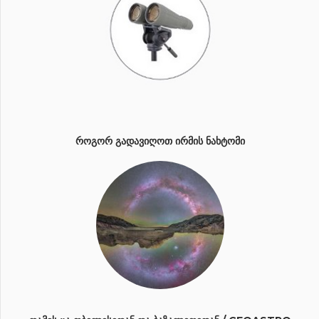
ᲠᲝᲒᲝᲠ ᲒᲐᲓᲐᲕᲘᲦᲝᲗ ᲘᲠᲛᲘᲡ ᲜᲐᲮᲢᲝᲛᲘ