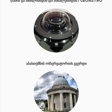
ᲦᲐᲛᲘᲡ ᲪᲐ ᲗᲑᲘᲚᲘᲡᲘᲓᲐᲜ ᲓᲐ ᲑᲐᲖᲐᲚᲔᲗᲘᲓᲐᲜ / GEOASTRO
ᲐᲑᲐᲡᲗᲣᲛᲜᲘᲡ ᲝᲑᲡᲔᲠᲕᲐᲢᲝᲠᲘᲘᲡ ᲒᲕᲔᲠᲓᲘ