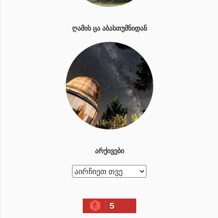
ᲦᲐᲛᲘᲡ ᲪᲐ ᲐᲑᲐᲡᲗᲣᲛᲜᲘᲓᲐᲜ
ᲐᲠᲥᲘᲕᲔᲑᲘ
ა
რ
ქ
5
ი