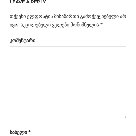
LEAVE A REPLY
ᲡᲐᲡᲘᲪᲝᲪᲮᲚᲝ
ᲖᲝᲜᲐᲨᲘ
თქვენი ელფოსტის მისამართი გამოქვეყნებული არ
იყო.
აუცილებელი ველები მონიშნულია
*
Previous
პოსტის
დაკარგული
Post:
კომენტარი
გამა-
ნავიგაცია
ანთებები
რი
და
-1“
სახელი
*