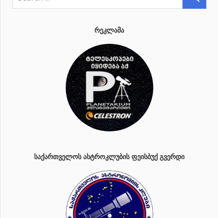
ᲠᲔᲙᲚᲐᲛᲐ
ᲡᲐᲥᲐᲠᲗᲕᲔᲚᲝᲡ ᲐᲡᲢᲠᲝᲙᲚᲣᲑᲘᲡ ᲤᲔᲘᲡᲑᲣᲥ ᲒᲕᲔᲠᲓᲘ