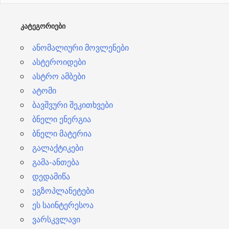
ვ
ე
ᲙᲐᲢᲔᲒᲝᲠᲘᲔᲑᲘ
ბ
ანომალიური მოვლენები
ი
ასტეროიდები
ასტრო ამბები
ატომი
ბავშვური შეკითხვები
ბნელი ენერგია
ბნელი მატერია
გალაქტიკები
გამა-ანთება
დედამიწა
ეგზოპლანეტები
ეს საინტერესოა
ვარსკვლავი