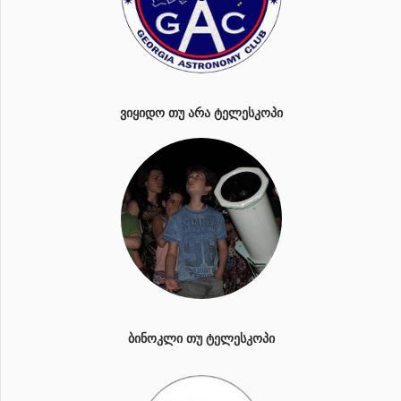
ᲕᲘᲧᲘᲓᲝ ᲗᲣ ᲐᲠᲐ ᲢᲔᲚᲔᲡᲙᲝᲞᲘ
ᲑᲘᲜᲝᲙᲚᲘ ᲗᲣ ᲢᲔᲚᲔᲡᲙᲝᲞᲘ