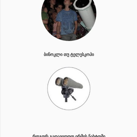
ᲑᲘᲜᲝᲙᲚᲘ ᲗᲣ ᲢᲔᲚᲔᲡᲙᲝᲞᲘ
ᲠᲝᲒᲝᲠ ᲒᲐᲓᲐᲕᲘᲦᲝᲗ ᲘᲠᲛᲘᲡ ᲜᲐᲮᲢᲝᲛᲘ