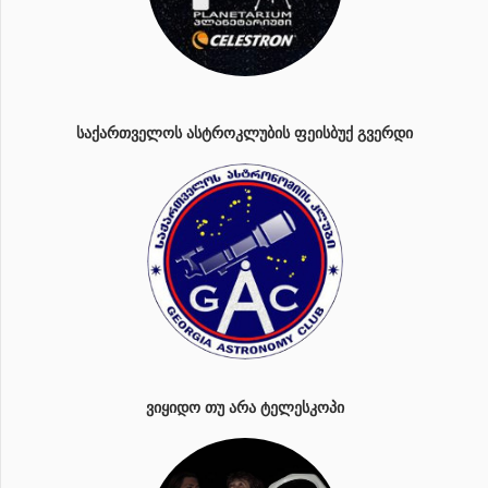
ᲡᲐᲥᲐᲠᲗᲕᲔᲚᲝᲡ ᲐᲡᲢᲠᲝᲙᲚᲣᲑᲘᲡ ᲤᲔᲘᲡᲑᲣᲥ ᲒᲕᲔᲠᲓᲘ
ᲕᲘᲧᲘᲓᲝ ᲗᲣ ᲐᲠᲐ ᲢᲔᲚᲔᲡᲙᲝᲞᲘ