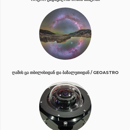
ᲦᲐᲛᲘᲡ ᲪᲐ ᲗᲑᲘᲚᲘᲡᲘᲓᲐᲜ ᲓᲐ ᲑᲐᲖᲐᲚᲔᲗᲘᲓᲐᲜ / GEOASTRO