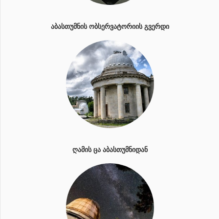
ᲐᲑᲐᲡᲗᲣᲛᲜᲘᲡ ᲝᲑᲡᲔᲠᲕᲐᲢᲝᲠᲘᲘᲡ ᲒᲕᲔᲠᲓᲘ
ᲦᲐᲛᲘᲡ ᲪᲐ ᲐᲑᲐᲡᲗᲣᲛᲜᲘᲓᲐᲜ