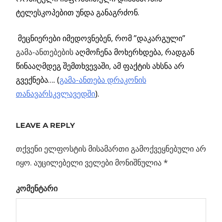
ტელესკოპებით უნდა განაგრძონ.
მეცნიერები იმედოვნებენ, რომ ”დაკარგული”
გამა-ანთებების
აღმოჩენა მოხერხდება, რადგან
წინააღმდეგ შემთხვევაში, ამ ფაქტის ახსნა არ
გვექნება…. (
გამა-ანთება დრაკონის
თანავარსკვლავედში
).
ᲓᲐᲙᲐᲠᲒᲣᲚᲘ
ᲒᲐᲛᲐ-
LEAVE A REPLY
ᲐᲜᲗᲔᲑᲔᲑᲘ
თქვენი ელფოსტის მისამართი გამოქვეყნებული არ
Previous
უცნაური
იყო.
აუცილებელი ველები მონიშნულია
*
პოსტის
გამოსხივება
Post:
კომენტარი
გალაქტიკის
ნავიგაცია
ცენტრიდან