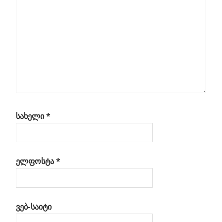
ნეტა
ხლო
სახელი
*
ელფოსტა
*
ვებ-საიტი