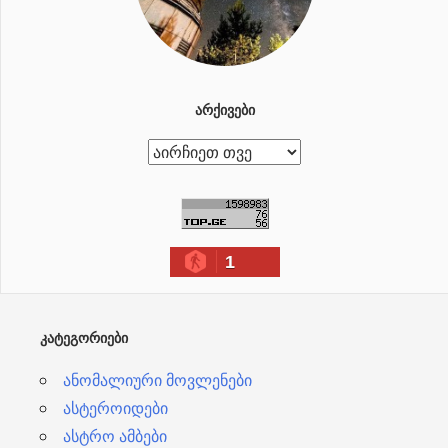
ᲐᲠᲥᲘᲕᲔᲑᲘ
ა
რ
ქ
ი
1
ვ
ე
ბ
ᲙᲐᲢᲔᲒᲝᲠᲘᲔᲑᲘ
ი
ანომალიური მოვლენები
ასტეროიდები
ასტრო ამბები