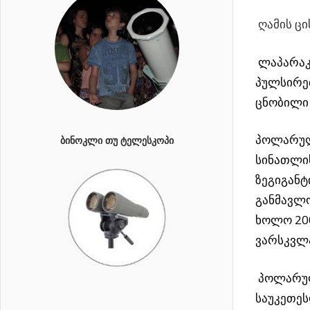
ღამის ცი
ლაპარაკ
პულსირე
ცნობილი
პოლარუ
ᲑᲘᲜᲝᲙᲚᲘ ᲗᲣ ᲢᲔᲚᲔᲡᲙᲝᲞᲘ
სინათლის
ზეგიგანტ
განმავლო
ხოლო 200
ვარსკვლა
პოლარულ
საუკეთეს