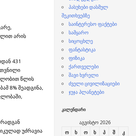
პასუხები დასმულ
შეკითხვებზე
საინტერესო ფაქტები
ვარე
,
სამყარო
ელით არის
სიცოცხლე
ფანტასტიკა
ფიზიკა
იდან 431
ქართველები
უთვნილი
შავი ხვრელი
ეულობით წლის
ძველი ცივილიზაციები
ბამ 8% შეადგინა,
ჯუჯა პლანეტები
ვლობაში,
ᲙᲐᲚᲔᲜᲓᲐᲠᲘ
 რადგან
აგვისტო 2026
ქტიკულად უძრავია
ო
ხ
ო
ხ
პ
შ
კ