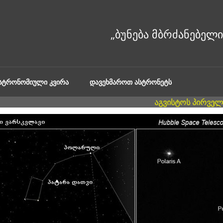
ᲐᲡᲢᲠᲝᲜᲝᲛᲘᲣᲚᲘ ᲙᲕᲘᲠᲐ
ᲓᲐᲕᲔᲮᲛᲐᲠᲝᲗ ᲐᲡᲢᲠᲝᲜᲔᲢᲡ