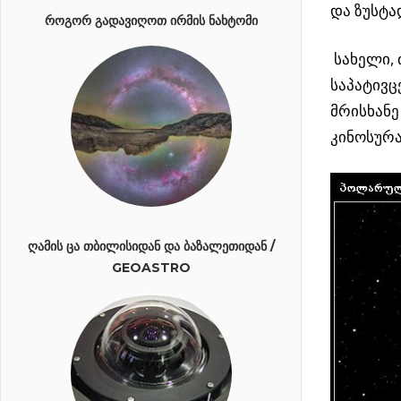
და ზუსტ
ᲠᲝᲒᲝᲠ ᲒᲐᲓᲐᲕᲘᲦᲝᲗ ᲘᲠᲛᲘᲡ ᲜᲐᲮᲢᲝᲛᲘ
სახელი, 
საპატივც
მრისხანე
კინოსურა
ᲦᲐᲛᲘᲡ ᲪᲐ ᲗᲑᲘᲚᲘᲡᲘᲓᲐᲜ ᲓᲐ ᲑᲐᲖᲐᲚᲔᲗᲘᲓᲐᲜ /
GEOASTRO