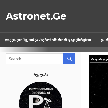
Skip
to
Astronet.Ge
content
ᲓᲐᲒᲕᲘᲡᲕᲘᲗ ᲨᲔᲙᲘᲗᲮᲕᲐ ᲐᲡᲢᲠᲝᲜᲝᲛᲘᲐᲡᲗᲐᲜ ᲓᲐᲙᲐᲕᲨᲘᲠᲔᲑᲘᲗ
ᲔᲡ 
ᲠᲔᲙᲚᲐᲛᲐ