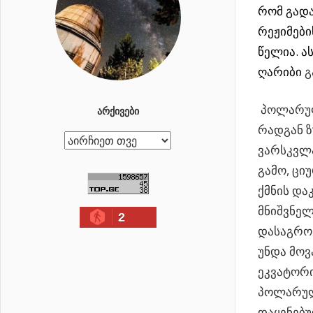
რომ გად
რეჟიმებ
წელია. ა
ღარიბი
გ
პოლარულ
ᲐᲠᲥᲘᲕᲔᲑᲘ
რადგან 
ა
ვარსკვლა
რ
გამო, ცი
ქ
ქმნის და
ი
მნიშვნელ
2
ვ
დასაგროვ
ე
უნდა მოვ
ბ
ეკვატორი
ი
პოლარული
დაყენებუ