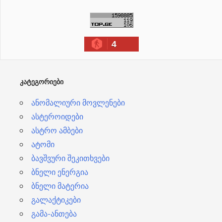
რ
ქ
ი
4
ვ
ე
ბ
ᲙᲐᲢᲔᲒᲝᲠᲘᲔᲑᲘ
ი
ანომალიური მოვლენები
ასტეროიდები
ასტრო ამბები
ატომი
ბავშვური შეკითხვები
ბნელი ენერგია
ბნელი მატერია
გალაქტიკები
გამა-ანთება