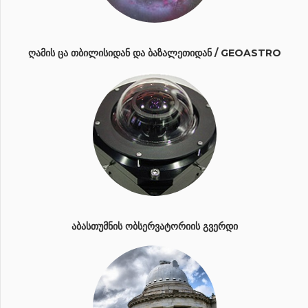
ᲦᲐᲛᲘᲡ ᲪᲐ ᲗᲑᲘᲚᲘᲡᲘᲓᲐᲜ ᲓᲐ ᲑᲐᲖᲐᲚᲔᲗᲘᲓᲐᲜ / GEOASTRO
ᲐᲑᲐᲡᲗᲣᲛᲜᲘᲡ ᲝᲑᲡᲔᲠᲕᲐᲢᲝᲠᲘᲘᲡ ᲒᲕᲔᲠᲓᲘ