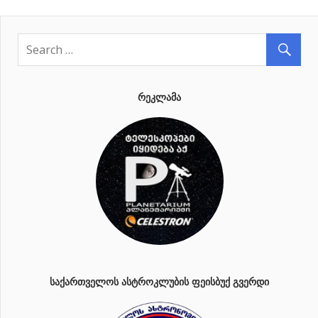
ᲠᲔᲙᲚᲐᲛᲐ
ᲡᲐᲥᲐᲠᲗᲕᲔᲚᲝᲡ ᲐᲡᲢᲠᲝᲙᲚᲣᲑᲘᲡ ᲤᲔᲘᲡᲑᲣᲥ ᲒᲕᲔᲠᲓᲘ