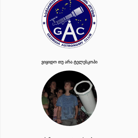
ᲕᲘᲧᲘᲓᲝ ᲗᲣ ᲐᲠᲐ ᲢᲔᲚᲔᲡᲙᲝᲞᲘ