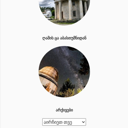
ᲦᲐᲛᲘᲡ ᲪᲐ ᲐᲑᲐᲡᲗᲣᲛᲜᲘᲓᲐᲜ
ᲐᲠᲥᲘᲕᲔᲑᲘ
ა