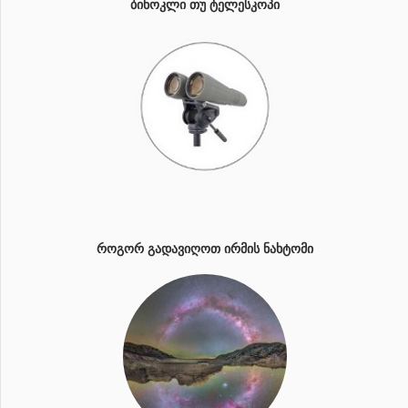
ᲑᲘᲜᲝᲙᲚᲘ ᲗᲣ ᲢᲔᲚᲔᲡᲙᲝᲞᲘ
ᲠᲝᲒᲝᲠ ᲒᲐᲓᲐᲕᲘᲦᲝᲗ ᲘᲠᲛᲘᲡ ᲜᲐᲮᲢᲝᲛᲘ