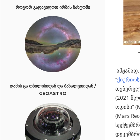
ᲠᲝᲒᲝᲠ ᲒᲐᲓᲐᲕᲘᲦᲝᲗ ᲘᲠᲛᲘᲡ ᲜᲐᲮᲢᲝᲛᲘ
ამჟამად,
“
ქიურიოს
ᲦᲐᲛᲘᲡ ᲪᲐ ᲗᲑᲘᲚᲘᲡᲘᲓᲐᲜ ᲓᲐ ᲑᲐᲖᲐᲚᲔᲗᲘᲓᲐᲜ /
თებერვლიდ
GEOASTRO
(2021 წლ
ოდისი” (
(Mars Re
სექტემბრ
დეკემბრი