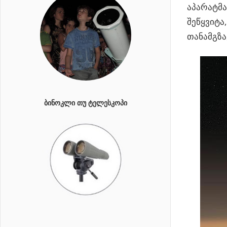
აპარატმა
შეწყვიტა
თანამგზა
ᲑᲘᲜᲝᲙᲚᲘ ᲗᲣ ᲢᲔᲚᲔᲡᲙᲝᲞᲘ