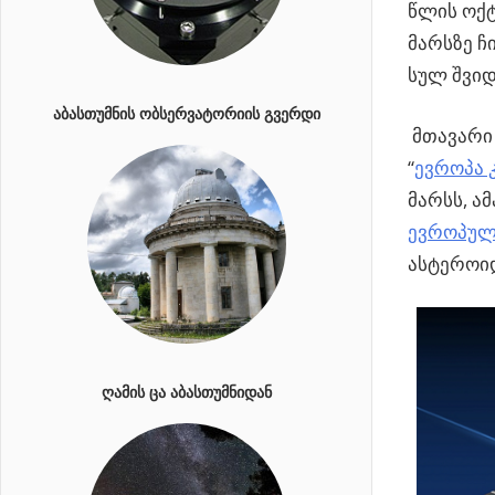
წლის ოქტ
მარსზე ჩ
სულ შვიდი 
ᲐᲑᲐᲡᲗᲣᲛᲜᲘᲡ ᲝᲑᲡᲔᲠᲕᲐᲢᲝᲠᲘᲘᲡ ᲒᲕᲔᲠᲓᲘ
მთავარი 
“
ევროპა 
მარსს, ა
ევროპული
ასტეროიდ
ᲦᲐᲛᲘᲡ ᲪᲐ ᲐᲑᲐᲡᲗᲣᲛᲜᲘᲓᲐᲜ