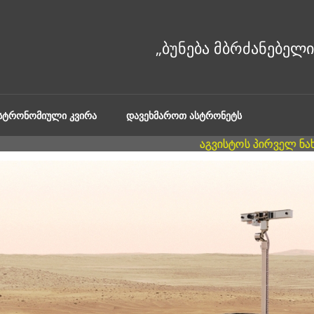
ᲐᲡᲢᲠᲝᲜᲝᲛᲘᲣᲚᲘ ᲙᲕᲘᲠᲐ
ᲓᲐᲕᲔᲮᲛᲐᲠᲝᲗ ᲐᲡᲢᲠᲝᲜᲔᲢᲡ