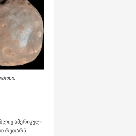
ბოსი.
ობლივ ამერიკულ-
რთ რეთარნ