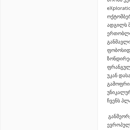
eXplorati
ოქტომბე
ადგილს შ
ერთობლი
განმავლო
ფობოსიდ
ზონდირებ
ფრანგულ
უკან დას
გამოფრინ
უნიკალურ
ჩვენს პლ
განმეორე
ევროპულ