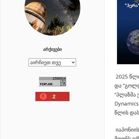
ᲐᲠᲥᲘᲕᲔᲑᲘ
ა
რ
2025 წლი
ქ
და “გოლდ
ი
“პლაზმა 
2
ვ
Dynamics
ე
წლის დას
ბ
ი
იაპონიის
მოონს ექ