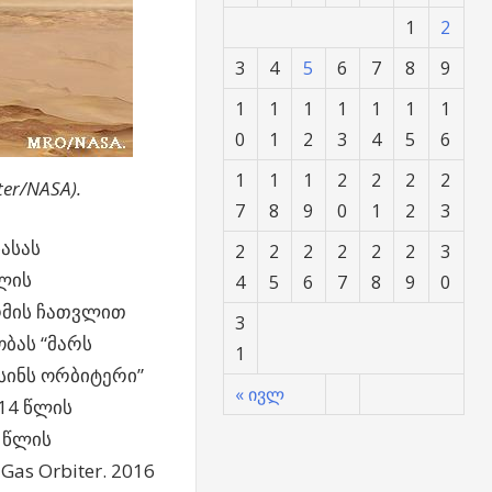
1
2
3
4
5
6
7
8
9
1
1
1
1
1
1
1
0
1
2
3
4
5
6
1
1
1
2
2
2
2
er/NASA).
7
8
9
0
1
2
3
ნასას
2
2
2
2
2
2
3
წლის
4
5
6
7
8
9
0
რმის ჩათვლით
3
ობას “მარს
1
ისინს ორბიტერი”
« ივლ
014 წლის
3 წლის
as Orbiter. 2016