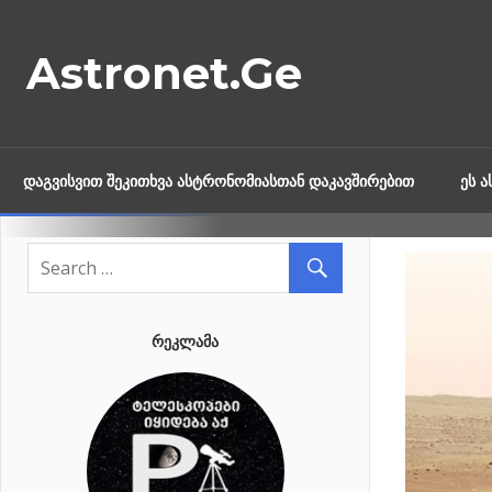
Skip
to
Astronet.Ge
content
ᲓᲐᲒᲕᲘᲡᲕᲘᲗ ᲨᲔᲙᲘᲗᲮᲕᲐ ᲐᲡᲢᲠᲝᲜᲝᲛᲘᲐᲡᲗᲐᲜ ᲓᲐᲙᲐᲕᲨᲘᲠᲔᲑᲘᲗ
ᲔᲡ 
ᲠᲔᲙᲚᲐᲛᲐ