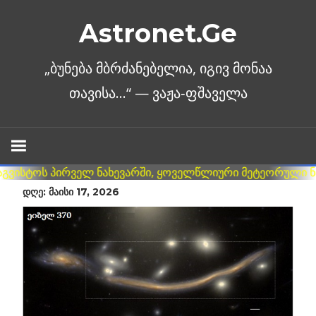
Skip
Astronet.Ge
to
content
ᲓᲦᲔ: ᲛᲐᲘᲡᲘ 17, 2026