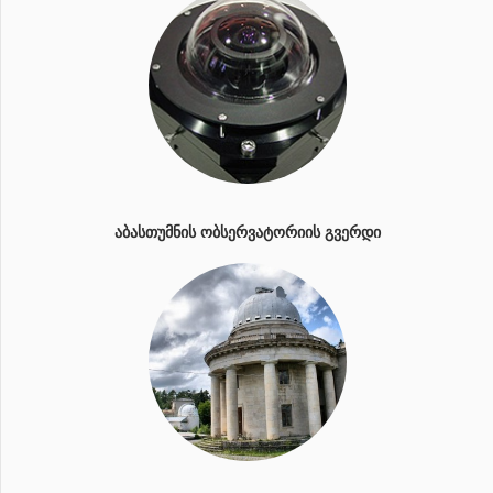
ᲐᲑᲐᲡᲗᲣᲛᲜᲘᲡ ᲝᲑᲡᲔᲠᲕᲐᲢᲝᲠᲘᲘᲡ ᲒᲕᲔᲠᲓᲘ