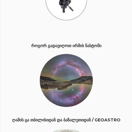
ᲠᲝᲒᲝᲠ ᲒᲐᲓᲐᲕᲘᲦᲝᲗ ᲘᲠᲛᲘᲡ ᲜᲐᲮᲢᲝᲛᲘ
ᲦᲐᲛᲘᲡ ᲪᲐ ᲗᲑᲘᲚᲘᲡᲘᲓᲐᲜ ᲓᲐ ᲑᲐᲖᲐᲚᲔᲗᲘᲓᲐᲜ / GEOASTRO