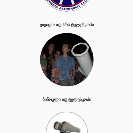
ᲕᲘᲧᲘᲓᲝ ᲗᲣ ᲐᲠᲐ ᲢᲔᲚᲔᲡᲙᲝᲞᲘ
ᲑᲘᲜᲝᲙᲚᲘ ᲗᲣ ᲢᲔᲚᲔᲡᲙᲝᲞᲘ