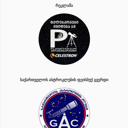
ᲠᲔᲙᲚᲐᲛᲐ
ᲡᲐᲥᲐᲠᲗᲕᲔᲚᲝᲡ ᲐᲡᲢᲠᲝᲙᲚᲣᲑᲘᲡ ᲤᲔᲘᲡᲑᲣᲥ ᲒᲕᲔᲠᲓᲘ