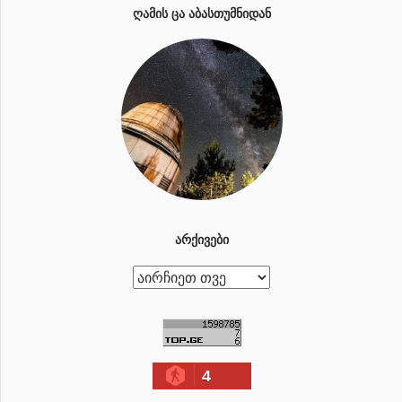
ᲦᲐᲛᲘᲡ ᲪᲐ ᲐᲑᲐᲡᲗᲣᲛᲜᲘᲓᲐᲜ
ᲐᲠᲥᲘᲕᲔᲑᲘ
ა
რ
ქ
ი
4
ვ