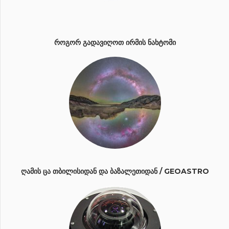
ᲠᲝᲒᲝᲠ ᲒᲐᲓᲐᲕᲘᲦᲝᲗ ᲘᲠᲛᲘᲡ ᲜᲐᲮᲢᲝᲛᲘ
ᲦᲐᲛᲘᲡ ᲪᲐ ᲗᲑᲘᲚᲘᲡᲘᲓᲐᲜ ᲓᲐ ᲑᲐᲖᲐᲚᲔᲗᲘᲓᲐᲜ / GEOASTRO