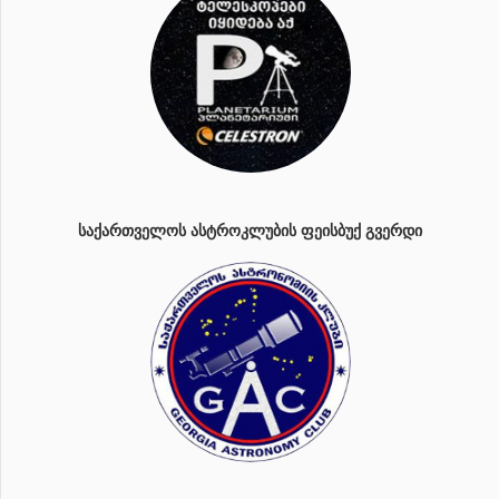
ᲡᲐᲥᲐᲠᲗᲕᲔᲚᲝᲡ ᲐᲡᲢᲠᲝᲙᲚᲣᲑᲘᲡ ᲤᲔᲘᲡᲑᲣᲥ ᲒᲕᲔᲠᲓᲘ