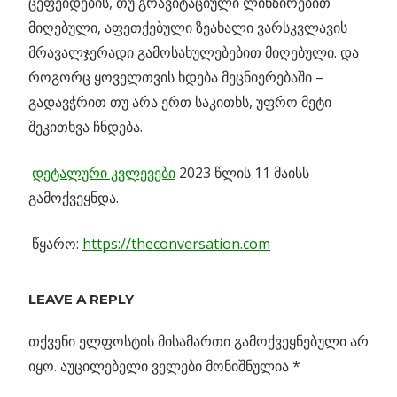
ცეფეიდების, თუ გრავიტაციული ლინზირებით
მიღებული, აფეთქებული ზეახალი ვარსკვლავის
მრავალჯერადი გამოსახულებებით მიღებული. და
როგორც ყოველთვის ხდება მეცნიერებაში –
გადავჭრით თუ არა ერთ საკითხს, უფრო მეტი
შეკითხვა ჩნდება.
დეტალური კვლევები
2023 წლის 11 მაისს
გამოქვეყნდა.
წყარო:
https://theconversation.com
Previous
LEAVE A REPLY
პოსტის
ფომალჰაუტის
Post:
მტვრის დისკო
თქვენი ელფოსტის მისამართი გამოქვეყნებული არ
ნავიგაცია
“ჯეიმს
იყო.
აუცილებელი ველები მონიშნულია
*
ვებისგან”