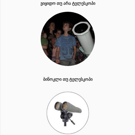
ᲕᲘᲧᲘᲓᲝ ᲗᲣ ᲐᲠᲐ ᲢᲔᲚᲔᲡᲙᲝᲞᲘ
ᲑᲘᲜᲝᲙᲚᲘ ᲗᲣ ᲢᲔᲚᲔᲡᲙᲝᲞᲘ