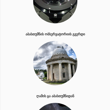
ᲐᲑᲐᲡᲗᲣᲛᲜᲘᲡ ᲝᲑᲡᲔᲠᲕᲐᲢᲝᲠᲘᲘᲡ ᲒᲕᲔᲠᲓᲘ
ᲦᲐᲛᲘᲡ ᲪᲐ ᲐᲑᲐᲡᲗᲣᲛᲜᲘᲓᲐᲜ