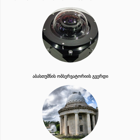
ᲐᲑᲐᲡᲗᲣᲛᲜᲘᲡ ᲝᲑᲡᲔᲠᲕᲐᲢᲝᲠᲘᲘᲡ ᲒᲕᲔᲠᲓᲘ