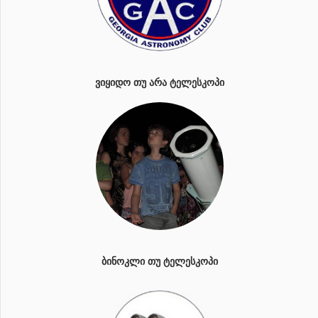
ᲕᲘᲧᲘᲓᲝ ᲗᲣ ᲐᲠᲐ ᲢᲔᲚᲔᲡᲙᲝᲞᲘ
ᲑᲘᲜᲝᲙᲚᲘ ᲗᲣ ᲢᲔᲚᲔᲡᲙᲝᲞᲘ