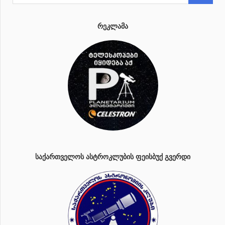
ᲠᲔᲙᲚᲐᲛᲐ
ᲡᲐᲥᲐᲠᲗᲕᲔᲚᲝᲡ ᲐᲡᲢᲠᲝᲙᲚᲣᲑᲘᲡ ᲤᲔᲘᲡᲑᲣᲥ ᲒᲕᲔᲠᲓᲘ