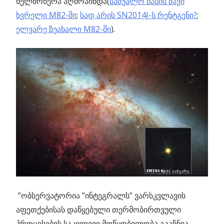
ხელმოწერა აღმოაჩნდა(
საშუალო მასის შავი
ხვრელი M82-ში
;
სად არის SN2014J-ს რენტგენი?
;
ელვარე ზეახალი M82-ში
).
”ობსერვატორია ”ინტეგრალს” ვარსკვლავის
აფეთქებისას დაწყებული თერმობირთვული
პროცესების საკვლევი მოწყობილობა გააჩნია.