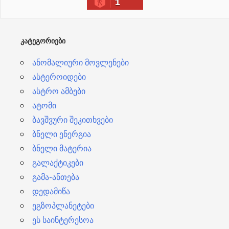
1
ვ
ე
ბ
ᲙᲐᲢᲔᲒᲝᲠᲘᲔᲑᲘ
ი
ანომალიური მოვლენები
ასტეროიდები
ასტრო ამბები
ატომი
ბავშვური შეკითხვები
ბნელი ენერგია
ბნელი მატერია
გალაქტიკები
გამა-ანთება
დედამიწა
ეგზოპლანეტები
ეს საინტერესოა