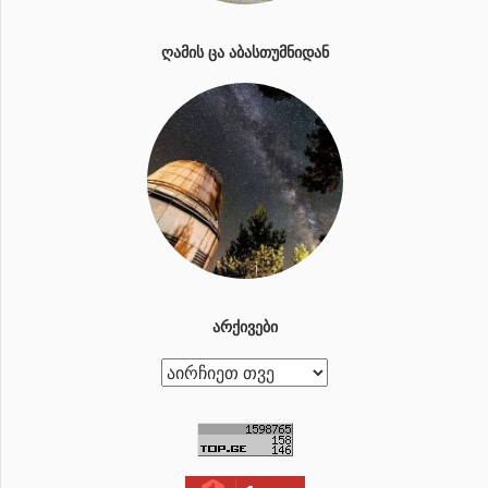
ᲦᲐᲛᲘᲡ ᲪᲐ ᲐᲑᲐᲡᲗᲣᲛᲜᲘᲓᲐᲜ
ᲐᲠᲥᲘᲕᲔᲑᲘ
ა
რ
ქ
ი