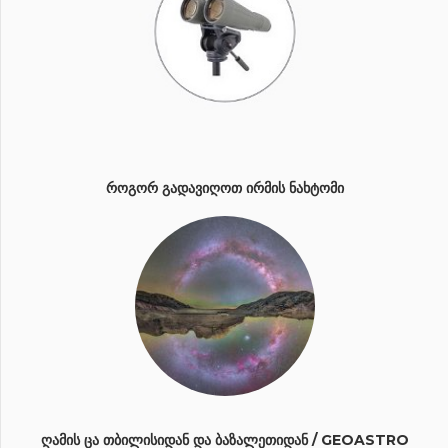
ᲠᲝᲒᲝᲠ ᲒᲐᲓᲐᲕᲘᲦᲝᲗ ᲘᲠᲛᲘᲡ ᲜᲐᲮᲢᲝᲛᲘ
ᲦᲐᲛᲘᲡ ᲪᲐ ᲗᲑᲘᲚᲘᲡᲘᲓᲐᲜ ᲓᲐ ᲑᲐᲖᲐᲚᲔᲗᲘᲓᲐᲜ / GEOASTRO