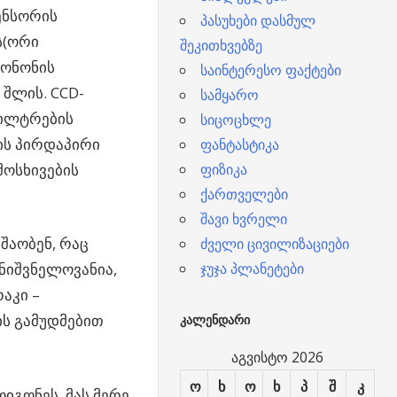
ენსორის
პასუხები დასმულ
ს(ორი
შეკითხვებზე
ონონის
საინტერესო ფაქტები
 შლის. CCD-
სამყარო
ფილტრების
სიცოცხლე
ის პირდაპირი
ფანტასტიკა
მოსხივების
ფიზიკა
ქართველები
შავი ხვრელი
შაობენ, რაც
ძველი ცივილიზაციები
მნიშვნელოვანია,
ჯუჯა პლანეტები
აკი –
ს გამუდმებით
ᲙᲐᲚᲔᲜᲓᲐᲠᲘ
აგვისტო 2026
ო
ხ
ო
ხ
პ
შ
კ
იგონეს. მას მერე