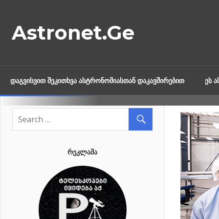
Skip
to
Astronet.Ge
content
ᲓᲐᲒᲕᲘᲡᲕᲘᲗ ᲨᲔᲙᲘᲗᲮᲕᲐ ᲐᲡᲢᲠᲝᲜᲝᲛᲘᲐᲡᲗᲐᲜ ᲓᲐᲙᲐᲕᲨᲘᲠᲔᲑᲘᲗ
ᲔᲡ 
ᲠᲔᲙᲚᲐᲛᲐ