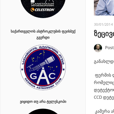
30/01/2014
ᲡᲐᲥᲐᲠᲗᲕᲔᲚᲝᲡ ᲐᲡᲢᲠᲝᲙᲚᲣᲑᲘᲡ ᲤᲔᲘᲡᲑᲣᲥ
ზეცივ
ᲒᲕᲔᲠᲓᲘ
Post
განახლდა
ფერმის ლ
რომელიც 
დეტექტორ
CCD დეტე
ᲕᲘᲧᲘᲓᲝ ᲗᲣ ᲐᲠᲐ ᲢᲔᲚᲔᲡᲙᲝᲞᲘ
კამერა ა