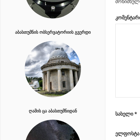
გალაქტიკ
მონიშნულ
”წინაპრებ
კომენტარ
Next
მსუბუქი
Post:
ელემენტები
ᲐᲑᲐᲡᲗᲣᲛᲜᲘᲡ ᲝᲑᲡᲔᲠᲕᲐᲢᲝᲠᲘᲘᲡ ᲒᲕᲔᲠᲓᲘ
მერკურიზე
ᲦᲐᲛᲘᲡ ᲪᲐ ᲐᲑᲐᲡᲗᲣᲛᲜᲘᲓᲐᲜ
სახელი
*
ელფოსტ