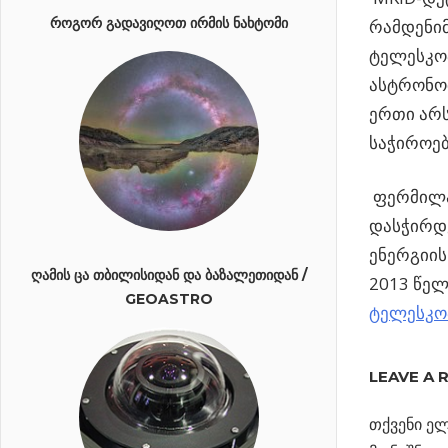
ᲠᲝᲒᲝᲠ ᲒᲐᲓᲐᲕᲘᲦᲝᲗ ᲘᲠᲛᲘᲡ ᲜᲐᲮᲢᲝᲛᲘ
რამდენიმ
ტელესკოპ
ასტრონო
ერთი არს
საჭიროებ
ფერმილაბ
დასჭირდე
ენერგიის
ᲦᲐᲛᲘᲡ ᲪᲐ ᲗᲑᲘᲚᲘᲡᲘᲓᲐᲜ ᲓᲐ ᲑᲐᲖᲐᲚᲔᲗᲘᲓᲐᲜ /
2013 წელ
GEOASTRO
ტელესკო
Previous
ადრეულ
LEAVE A 
პოსტი
კომპაქტუ
Post:
ელიფსურ
თქვენი ელ
ნავიგა