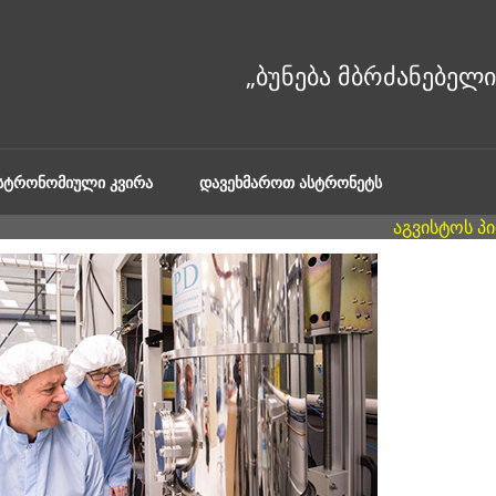
ᲐᲡᲢᲠᲝᲜᲝᲛᲘᲣᲚᲘ ᲙᲕᲘᲠᲐ
ᲓᲐᲕᲔᲮᲛᲐᲠᲝᲗ ᲐᲡᲢᲠᲝᲜᲔᲢᲡ