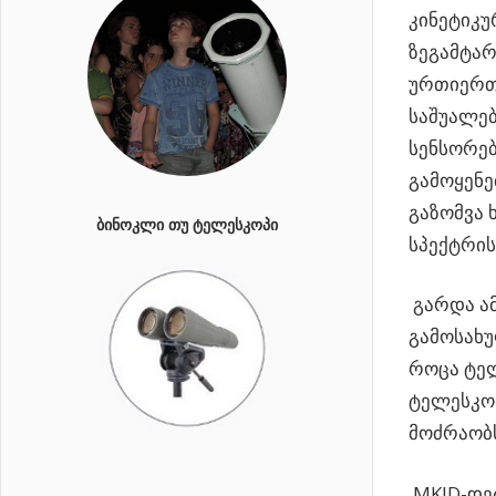
კინეტიკუ
ზეგამტარ
ურთიერთ
საშუალებ
სენსორებ
გამოყენე
გაზომვა 
ᲑᲘᲜᲝᲙᲚᲘ ᲗᲣ ᲢᲔᲚᲔᲡᲙᲝᲞᲘ
სპექტრის
გარდა ამ
გამოსახუ
როცა ტე
ტელესკო
მოძრაობ
MKID-დეტ