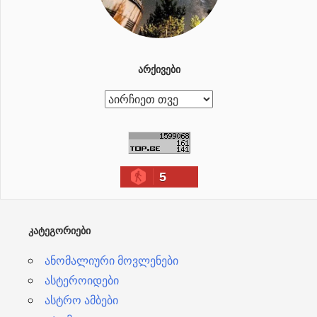
ᲐᲠᲥᲘᲕᲔᲑᲘ
ა
რ
ქ
ი
5
ვ
ე
ბ
ᲙᲐᲢᲔᲒᲝᲠᲘᲔᲑᲘ
ი
ანომალიური მოვლენები
ასტეროიდები
ასტრო ამბები