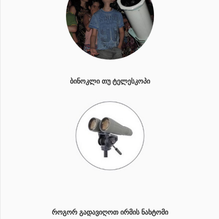
ᲑᲘᲜᲝᲙᲚᲘ ᲗᲣ ᲢᲔᲚᲔᲡᲙᲝᲞᲘ
ᲠᲝᲒᲝᲠ ᲒᲐᲓᲐᲕᲘᲦᲝᲗ ᲘᲠᲛᲘᲡ ᲜᲐᲮᲢᲝᲛᲘ