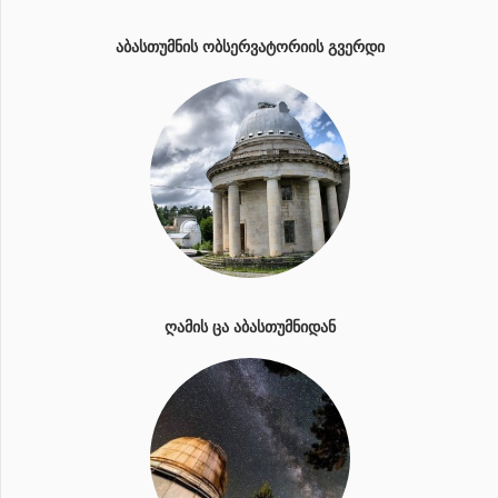
ᲐᲑᲐᲡᲗᲣᲛᲜᲘᲡ ᲝᲑᲡᲔᲠᲕᲐᲢᲝᲠᲘᲘᲡ ᲒᲕᲔᲠᲓᲘ
ᲦᲐᲛᲘᲡ ᲪᲐ ᲐᲑᲐᲡᲗᲣᲛᲜᲘᲓᲐᲜ