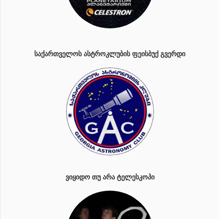
ᲡᲐᲥᲐᲠᲗᲕᲔᲚᲝᲡ ᲐᲡᲢᲠᲝᲙᲚᲣᲑᲘᲡ ᲤᲔᲘᲡᲑᲣᲥ ᲒᲕᲔᲠᲓᲘ
ᲕᲘᲧᲘᲓᲝ ᲗᲣ ᲐᲠᲐ ᲢᲔᲚᲔᲡᲙᲝᲞᲘ