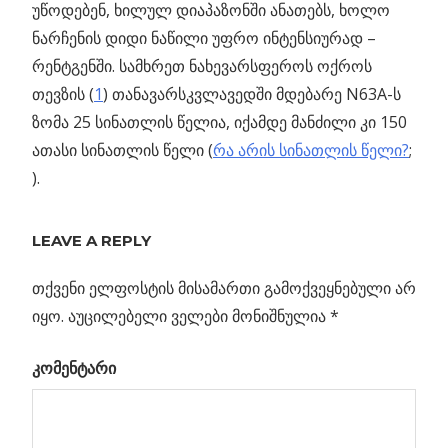
უწოდებენ, ხილულ დიაპაზონში ანათებს, ხოლო
ნარჩენის დიდი ნაწილი უფრო ინტენსიურად –
რენტგენში. სამხრეთ ნახევარსფეროს ოქროს
თევზის (
1
) თანავარსკვლავედში მდებარე N63A-ს
ზომა 25 სინათლის წელია, იქამდე მანძილი კი 150
ათასი სინათლის წელი (
რა არის სინათლის წელი?
;
).
Previous
მზესთან
LEAVE A REPLY
პოსტის
ახლოს
Post:
მოძრავი
თქვენი ელფოსტის მისამართი გამოქვეყნებული არ
ნავიგაცია
“პარკერი”
იყო.
აუცილებელი ველები მონიშნულია
*
კომენტარი
ში…