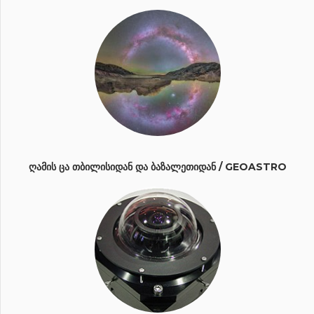
ᲦᲐᲛᲘᲡ ᲪᲐ ᲗᲑᲘᲚᲘᲡᲘᲓᲐᲜ ᲓᲐ ᲑᲐᲖᲐᲚᲔᲗᲘᲓᲐᲜ / GEOASTRO