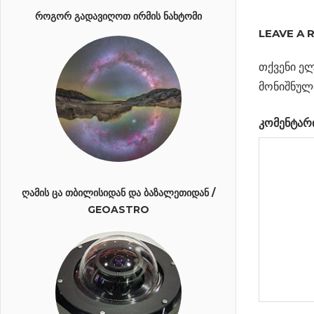
ᲰᲘᲒᲡᲘᲡ
ᲠᲝᲒᲝᲠ ᲒᲐᲓᲐᲕᲘᲦᲝᲗ ᲘᲠᲛᲘᲡ ᲜᲐᲮᲢᲝᲛᲘ
ᲑᲝᲖᲝᲜᲘ
LEAVE A 
ᲓᲐ
ᲡᲐᲛᲧᲐᲠᲝᲡ
თქვენი ელ
ᲖᲝᲛᲐ
მონიშნულ
Previous
უცნაური 
კომენტარ
პოსტი
კუროს
Post:
თანავარს
ნავიგა
Next
სათვალთვალო
Post:
სადგურებმა
ᲦᲐᲛᲘᲡ ᲪᲐ ᲗᲑᲘᲚᲘᲡᲘᲓᲐᲜ ᲓᲐ ᲑᲐᲖᲐᲚᲔᲗᲘᲓᲐᲜ /
GEOASTRO
ჩელიაბინსკის
მეტეორიტის
აფეთქება
დააფიქსირა