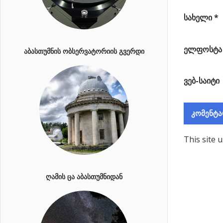
სახელი
*
ელფოსტ
ᲐᲑᲐᲡᲗᲣᲛᲜᲘᲡ ᲝᲑᲡᲔᲠᲕᲐᲢᲝᲠᲘᲘᲡ ᲒᲕᲔᲠᲓᲘ
ვებ-საიტი
This site 
ᲦᲐᲛᲘᲡ ᲪᲐ ᲐᲑᲐᲡᲗᲣᲛᲜᲘᲓᲐᲜ