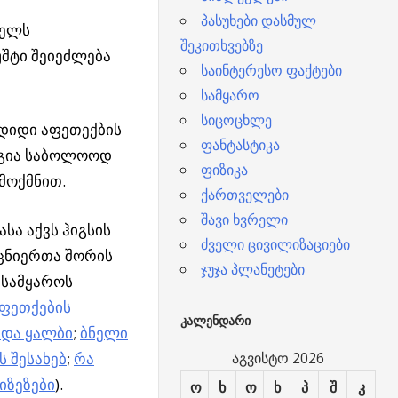
პასუხები დასმულ
წელს
შეკითხვებზე
უშტი შეიეძლება
საინტერესო ფაქტები
სამყარო
სიცოცხლე
„დიდი აფეთექბის
ფანტასტიკა
რგია საბოლოოდ
ფიზიკა
რმოქმნით.
ქართველები
შავი ხვრელი
სა აქვს ჰიგსის
ძველი ცივილიზაციები
ეცნიერთა შორის
ჯუჯა პლანეტები
 სამყაროს
ფეთქების
ᲙᲐᲚᲔᲜᲓᲐᲠᲘ
 და ყალბი
;
ბნელი
ს შესახებ
;
რა
აგვისტო 2026
იზეზები
).
ო
ხ
ო
ხ
პ
შ
კ