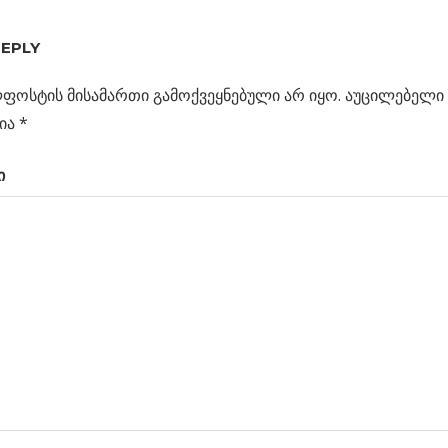
REPLY
ფოსტის მისამართი გამოქვეყნებული არ იყო.
აუცილებელი 
ია
*
ჯეტი
ი
ს
კვლავედში
ცია