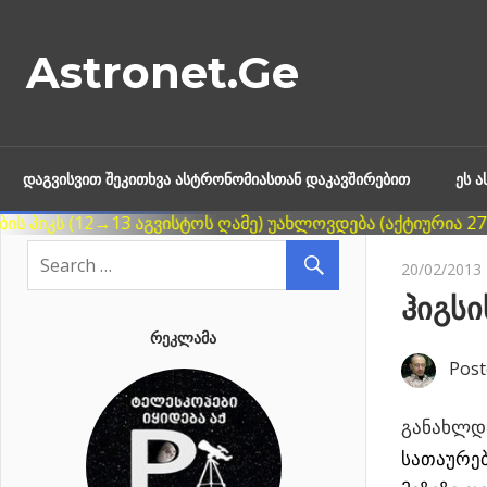
Skip
to
Astronet.Ge
content
ᲓᲐᲒᲕᲘᲡᲕᲘᲗ ᲨᲔᲙᲘᲗᲮᲕᲐ ᲐᲡᲢᲠᲝᲜᲝᲛᲘᲐᲡᲗᲐᲜ ᲓᲐᲙᲐᲕᲨᲘᲠᲔᲑᲘᲗ
ᲔᲡ 
20/02/2013
ჰიგსი
ᲠᲔᲙᲚᲐᲛᲐ
Post
განახლდა
სათაურებ