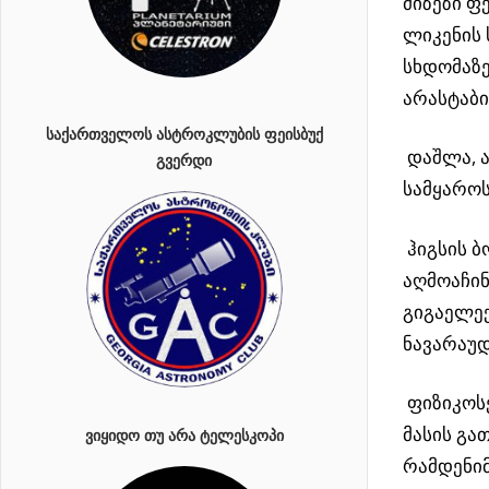
მიზეზი 
ლიკენის 
სხდომაზე
არასტაბი
ᲡᲐᲥᲐᲠᲗᲕᲔᲚᲝᲡ ᲐᲡᲢᲠᲝᲙᲚᲣᲑᲘᲡ ᲤᲔᲘᲡᲑᲣᲥ
დაშლა, 
ᲒᲕᲔᲠᲓᲘ
სამყაროს
ჰიგსის ბ
აღმოაჩინ
გიგაელე
ნავარაუდ
ფიზიკოსე
მასის გა
ᲕᲘᲧᲘᲓᲝ ᲗᲣ ᲐᲠᲐ ᲢᲔᲚᲔᲡᲙᲝᲞᲘ
რამდენი