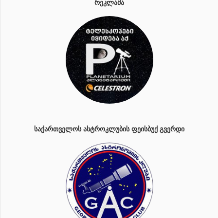
ᲠᲔᲙᲚᲐᲛᲐ
ᲡᲐᲥᲐᲠᲗᲕᲔᲚᲝᲡ ᲐᲡᲢᲠᲝᲙᲚᲣᲑᲘᲡ ᲤᲔᲘᲡᲑᲣᲥ ᲒᲕᲔᲠᲓᲘ