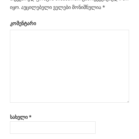
იყო.
აუცილებელი ველები მონიშნულია
*
Previous
ვოიდები
პოსტის
გვატყუებენ?!
Post:
კომენტარი
ოს
ნავიგაცია
დში
სახელი
*