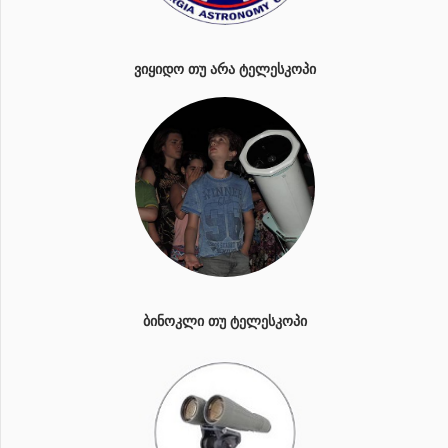
ᲕᲘᲧᲘᲓᲝ ᲗᲣ ᲐᲠᲐ ᲢᲔᲚᲔᲡᲙᲝᲞᲘ
ᲑᲘᲜᲝᲙᲚᲘ ᲗᲣ ᲢᲔᲚᲔᲡᲙᲝᲞᲘ