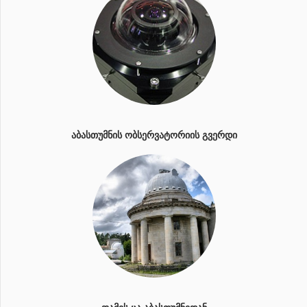
ᲐᲑᲐᲡᲗᲣᲛᲜᲘᲡ ᲝᲑᲡᲔᲠᲕᲐᲢᲝᲠᲘᲘᲡ ᲒᲕᲔᲠᲓᲘ