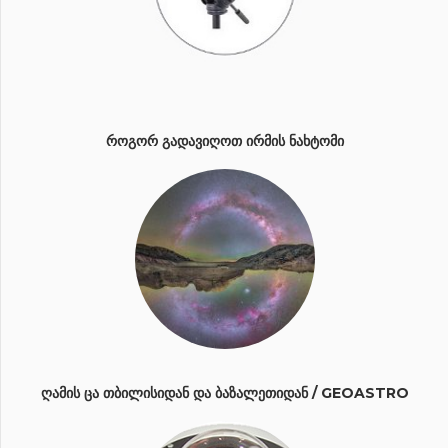
ᲠᲝᲒᲝᲠ ᲒᲐᲓᲐᲕᲘᲦᲝᲗ ᲘᲠᲛᲘᲡ ᲜᲐᲮᲢᲝᲛᲘ
ᲦᲐᲛᲘᲡ ᲪᲐ ᲗᲑᲘᲚᲘᲡᲘᲓᲐᲜ ᲓᲐ ᲑᲐᲖᲐᲚᲔᲗᲘᲓᲐᲜ / GEOASTRO