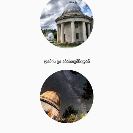
ᲦᲐᲛᲘᲡ ᲪᲐ ᲐᲑᲐᲡᲗᲣᲛᲜᲘᲓᲐᲜ