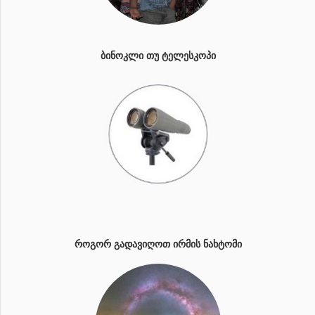
ᲑᲘᲜᲝᲙᲚᲘ ᲗᲣ ᲢᲔᲚᲔᲡᲙᲝᲞᲘ
ᲠᲝᲒᲝᲠ ᲒᲐᲓᲐᲕᲘᲦᲝᲗ ᲘᲠᲛᲘᲡ ᲜᲐᲮᲢᲝᲛᲘ