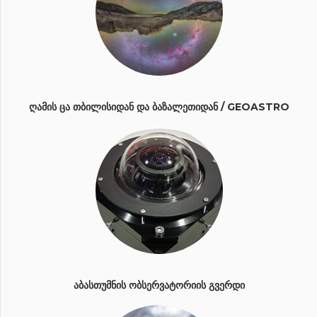
ᲦᲐᲛᲘᲡ ᲪᲐ ᲗᲑᲘᲚᲘᲡᲘᲓᲐᲜ ᲓᲐ ᲑᲐᲖᲐᲚᲔᲗᲘᲓᲐᲜ / GEOASTRO
ᲐᲑᲐᲡᲗᲣᲛᲜᲘᲡ ᲝᲑᲡᲔᲠᲕᲐᲢᲝᲠᲘᲘᲡ ᲒᲕᲔᲠᲓᲘ