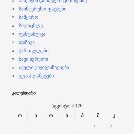
პასუხები დასმულ შეკითხვებზე
საინტერესო ფაქტები
სამყარო
სიცოცხლე
ფანტასტიკა
ფიზიკა
ქართველები
შავი ხვრელი
ძველი ცივილიზაციები
ჯუჯა პლანეტები
ᲙᲐᲚᲔᲜᲓᲐᲠᲘ
აგვისტო 2026
ო
ხ
ო
ხ
პ
შ
კ
1
2