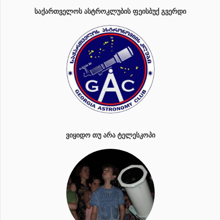
ᲡᲐᲥᲐᲠᲗᲕᲔᲚᲝᲡ ᲐᲡᲢᲠᲝᲙᲚᲣᲑᲘᲡ ᲤᲔᲘᲡᲑᲣᲥ ᲒᲕᲔᲠᲓᲘ
ᲕᲘᲧᲘᲓᲝ ᲗᲣ ᲐᲠᲐ ᲢᲔᲚᲔᲡᲙᲝᲞᲘ