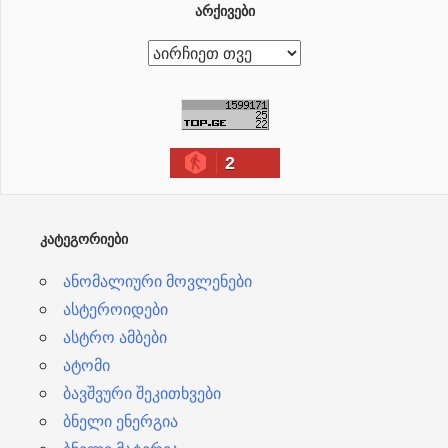
ᲐᲠᲥᲘᲕᲔᲑᲘ
ა
რ
ქ
ი
2
ვ
ე
ბ
ᲙᲐᲢᲔᲒᲝᲠᲘᲔᲑᲘ
ი
ანომალიური მოვლენები
ასტეროიდები
ასტრო ამბები
ატომი
ბავშვური შეკითხვები
ბნელი ენერგია