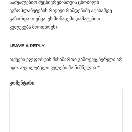
საშუალებით მეცნიერებისთვის ცნობილი
ეგზოპლანეტების რიცხვი რამდენიმე ატასამდე
გაზარდა (თუმცა, ეს მონაცემი დამატებით
კვლევებს მოითხოვს).
„ᲕᲐᲠᲡᲙᲕᲚᲐᲕᲫᲕᲠᲐ“
LEAVE A REPLY
Previous
ტევატრონზე
თქვენი ელფოსტის მისამართი გამოქვეყნებული არ
პოსტის
შესაძლებელია
Post:
იყო.
აუცილებელი ველები მონიშნულია
*
ახალი
ნავიგაცია
ნაწილაკი
კომენტარი
გაჩნდა
xt
ანი
t: