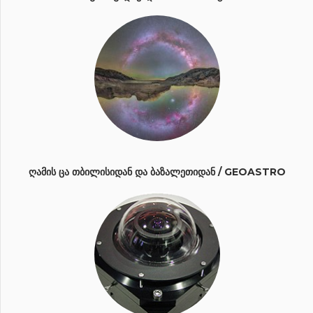
ᲦᲐᲛᲘᲡ ᲪᲐ ᲗᲑᲘᲚᲘᲡᲘᲓᲐᲜ ᲓᲐ ᲑᲐᲖᲐᲚᲔᲗᲘᲓᲐᲜ / GEOASTRO