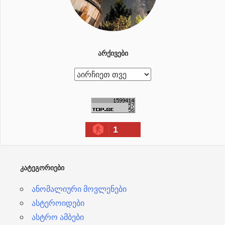
ᲐᲠᲥᲘᲕᲔᲑᲘ
ა
რ
ქ
ი
1
ვ
ე
ბ
ᲙᲐᲢᲔᲒᲝᲠᲘᲔᲑᲘ
ი
ანომალიური მოვლენები
ასტეროიდები
ასტრო ამბები