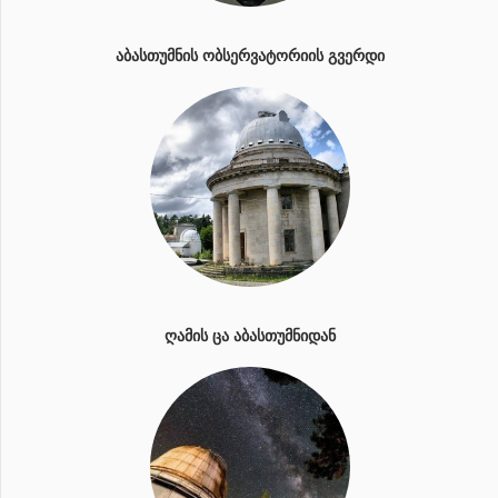
ᲐᲑᲐᲡᲗᲣᲛᲜᲘᲡ ᲝᲑᲡᲔᲠᲕᲐᲢᲝᲠᲘᲘᲡ ᲒᲕᲔᲠᲓᲘ
ᲦᲐᲛᲘᲡ ᲪᲐ ᲐᲑᲐᲡᲗᲣᲛᲜᲘᲓᲐᲜ