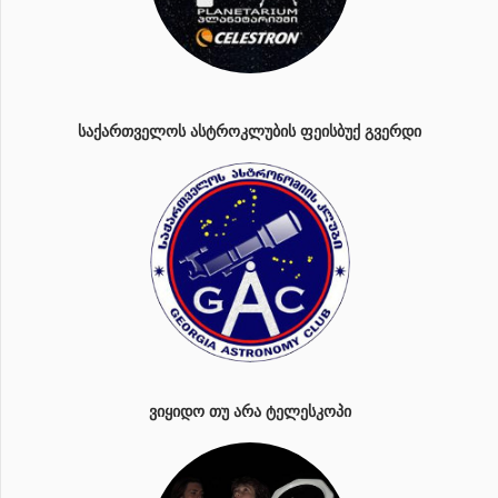
ᲡᲐᲥᲐᲠᲗᲕᲔᲚᲝᲡ ᲐᲡᲢᲠᲝᲙᲚᲣᲑᲘᲡ ᲤᲔᲘᲡᲑᲣᲥ ᲒᲕᲔᲠᲓᲘ
ᲕᲘᲧᲘᲓᲝ ᲗᲣ ᲐᲠᲐ ᲢᲔᲚᲔᲡᲙᲝᲞᲘ