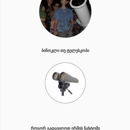
ᲑᲘᲜᲝᲙᲚᲘ ᲗᲣ ᲢᲔᲚᲔᲡᲙᲝᲞᲘ
ᲠᲝᲒᲝᲠ ᲒᲐᲓᲐᲕᲘᲦᲝᲗ ᲘᲠᲛᲘᲡ ᲜᲐᲮᲢᲝᲛᲘ