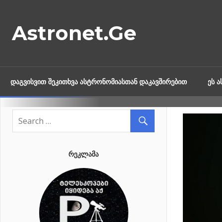
Skip
to
Astronet.Ge
content
ᲓᲐᲒᲕᲘᲡᲕᲘᲗ ᲨᲔᲙᲘᲗᲮᲕᲐ ᲐᲡᲢᲠᲝᲜᲝᲛᲘᲐᲡᲗᲐᲜ ᲓᲐᲙᲐᲕᲨᲘᲠᲔᲑᲘᲗ
ᲔᲡ 
ᲠᲔᲙᲚᲐᲛᲐ