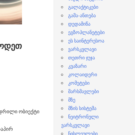
გალაქტიკები
გამა-ანთება
დედამიწა
ეგზოპლანეტები
ეს საინტერესოა
ცოდეთ
ვარსკვლავი
თეთრი ჯუჯა
კვაზარი
კოლაიდერი
კომეტები
მარსმავლები
მზე
მზის სისტემა
ედრილი ობიექტი
ნეიტრონული
ა
ვარსკვლავი
დაპირ
ნისლეულები