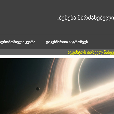
ᲐᲡᲢᲠᲝᲜᲝᲛᲘᲣᲚᲘ ᲙᲕᲘᲠᲐ
ᲓᲐᲕᲔᲮᲛᲐᲠᲝᲗ ᲐᲡᲢᲠᲝᲜᲔᲢᲡ