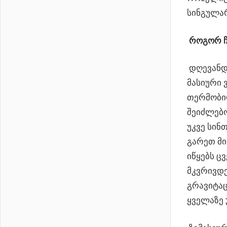
სინგულარ
როგორ ჩ
დღევანდე
მასიური 
თერმობირ
შეიძლებო
უკვე სინ
გარეთ მი
იწყებს ც
მკვრივდ
გრავიტაც
ყველაზე 