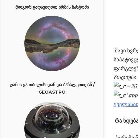
ᲠᲝᲒᲝᲠ ᲒᲐᲓᲐᲕᲘᲦᲝᲗ ᲘᲠᲛᲘᲡ ᲜᲐᲮᲢᲝᲛᲘ
შავი ხვრ
საპატივ
ფარგლებშ
რადიუსი
ᲦᲐᲛᲘᲡ ᲪᲐ ᲗᲑᲘᲚᲘᲡᲘᲓᲐᲜ ᲓᲐ ᲑᲐᲖᲐᲚᲔᲗᲘᲓᲐᲜ /
GEOASTRO
ყველასათ
რა ხდებ
ჰორიზონ