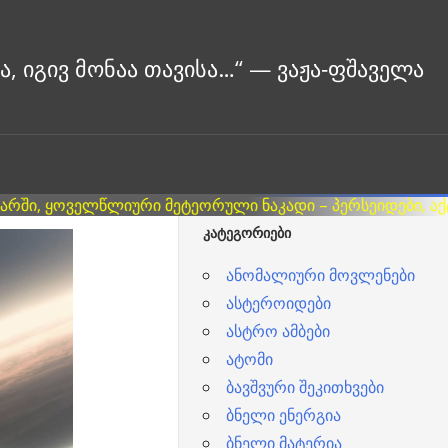
ᲙᲐᲢᲔᲒᲝᲠᲘᲔᲑᲘ
ანომალიური მოვლენები
ასტეროიდები
ასტრო ამბები
ატომი
ბავშვური შეკითხვები
ბნელი ენერგია
ბნელი მატერია