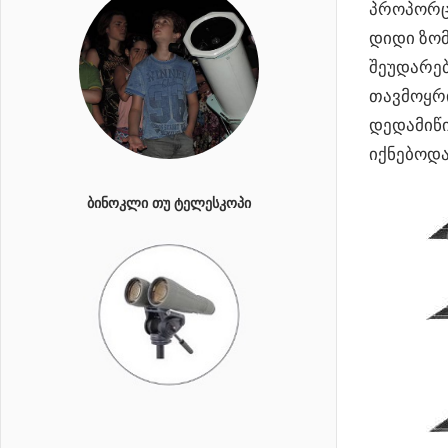
პროპორცი
დიდი ზომ
შეუდარებ
თავმოყრი
დედამიწი
იქნებოდა
ᲑᲘᲜᲝᲙᲚᲘ ᲗᲣ ᲢᲔᲚᲔᲡᲙᲝᲞᲘ