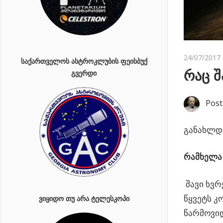
24/07/2017
ᲡᲐᲥᲐᲠᲗᲕᲔᲚᲝᲡ ᲐᲡᲢᲠᲝᲙᲚᲣᲑᲘᲡ ᲤᲔᲘᲡᲑᲣᲥ
რაც შ
ᲒᲕᲔᲠᲓᲘ
Post
განახლდა
რამხელა 
შავი ხვ
წყვეტს კ
ᲕᲘᲧᲘᲓᲝ ᲗᲣ ᲐᲠᲐ ᲢᲔᲚᲔᲡᲙᲝᲞᲘ
წარმოვიდ