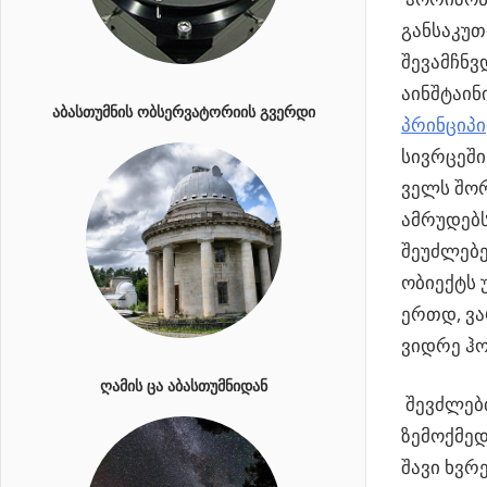
განსაკუ
შევამჩნვ
აინშტაინ
ᲐᲑᲐᲡᲗᲣᲛᲜᲘᲡ ᲝᲑᲡᲔᲠᲕᲐᲢᲝᲠᲘᲘᲡ ᲒᲕᲔᲠᲓᲘ
პრინციპ
სივრცეში
ველს შორ
ამრუდებს
შეუძლებე
ობიექტს 
ერთდ, ვა
ვიდრე ჰ
ᲦᲐᲛᲘᲡ ᲪᲐ ᲐᲑᲐᲡᲗᲣᲛᲜᲘᲓᲐᲜ
შევძლებთ
ზემოქმედ
შავი ხვრ