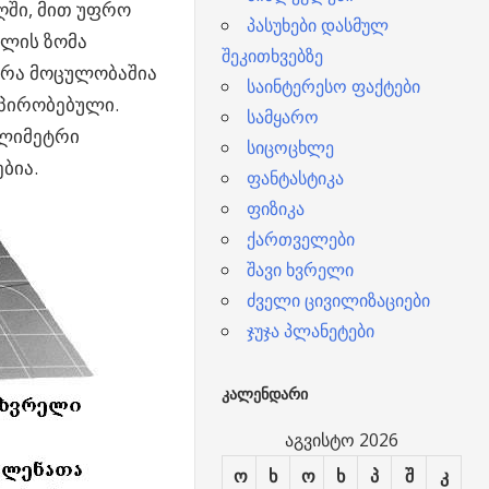
ღში, მით უფრო
პასუხები დასმულ
ელის ზომა
შეკითხვებზე
არა მოცულობაშია
საინტერესო ფაქტები
ნპირობებული.
სამყარო
ილიმეტრი
სიცოცხლე
ბია.
ფანტასტიკა
ფიზიკა
ქართველები
შავი ხვრელი
ძველი ცივილიზაციები
ჯუჯა პლანეტები
ᲙᲐᲚᲔᲜᲓᲐᲠᲘ
აგვისტო 2026
ო
ხ
ო
ხ
პ
შ
კ