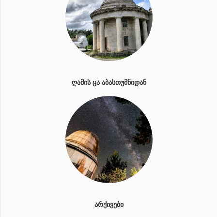
ᲦᲐᲛᲘᲡ ᲪᲐ ᲐᲑᲐᲡᲗᲣᲛᲜᲘᲓᲐᲜ
ᲐᲠᲥᲘᲕᲔᲑᲘ