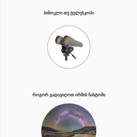
ᲑᲘᲜᲝᲙᲚᲘ ᲗᲣ ᲢᲔᲚᲔᲡᲙᲝᲞᲘ
ᲠᲝᲒᲝᲠ ᲒᲐᲓᲐᲕᲘᲦᲝᲗ ᲘᲠᲛᲘᲡ ᲜᲐᲮᲢᲝᲛᲘ