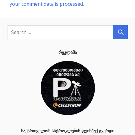
your comment data is processed
.
ᲠᲔᲙᲚᲐᲛᲐ
ᲡᲐᲥᲐᲠᲗᲕᲔᲚᲝᲡ ᲐᲡᲢᲠᲝᲙᲚᲣᲑᲘᲡ ᲤᲔᲘᲡᲑᲣᲥ ᲒᲕᲔᲠᲓᲘ