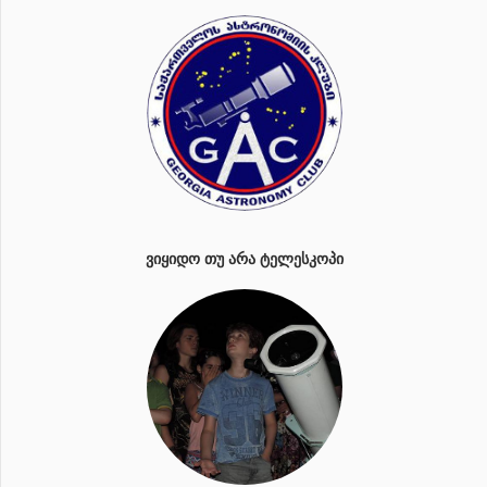
ᲕᲘᲧᲘᲓᲝ ᲗᲣ ᲐᲠᲐ ᲢᲔᲚᲔᲡᲙᲝᲞᲘ