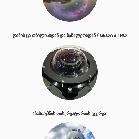
ᲦᲐᲛᲘᲡ ᲪᲐ ᲗᲑᲘᲚᲘᲡᲘᲓᲐᲜ ᲓᲐ ᲑᲐᲖᲐᲚᲔᲗᲘᲓᲐᲜ / GEOASTRO
ᲐᲑᲐᲡᲗᲣᲛᲜᲘᲡ ᲝᲑᲡᲔᲠᲕᲐᲢᲝᲠᲘᲘᲡ ᲒᲕᲔᲠᲓᲘ