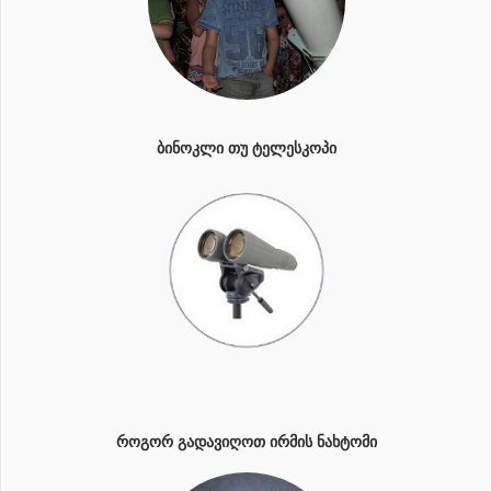
ᲑᲘᲜᲝᲙᲚᲘ ᲗᲣ ᲢᲔᲚᲔᲡᲙᲝᲞᲘ
ᲠᲝᲒᲝᲠ ᲒᲐᲓᲐᲕᲘᲦᲝᲗ ᲘᲠᲛᲘᲡ ᲜᲐᲮᲢᲝᲛᲘ