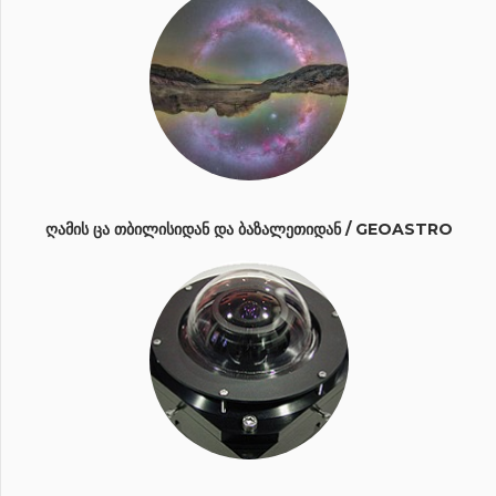
ᲦᲐᲛᲘᲡ ᲪᲐ ᲗᲑᲘᲚᲘᲡᲘᲓᲐᲜ ᲓᲐ ᲑᲐᲖᲐᲚᲔᲗᲘᲓᲐᲜ / GEOASTRO