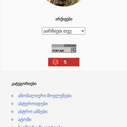
ᲐᲠᲥᲘᲕᲔᲑᲘ
ა
რ
ქ
ი
5
ვ
ე
ბ
ᲙᲐᲢᲔᲒᲝᲠᲘᲔᲑᲘ
ი
ანომალიური მოვლენები
ასტეროიდები
ასტრო ამბები
ატომი