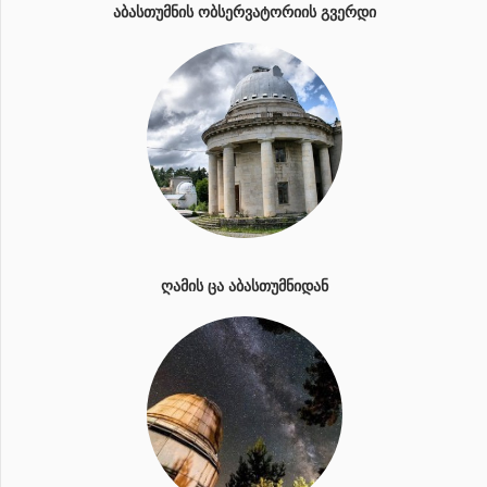
ᲐᲑᲐᲡᲗᲣᲛᲜᲘᲡ ᲝᲑᲡᲔᲠᲕᲐᲢᲝᲠᲘᲘᲡ ᲒᲕᲔᲠᲓᲘ
ᲦᲐᲛᲘᲡ ᲪᲐ ᲐᲑᲐᲡᲗᲣᲛᲜᲘᲓᲐᲜ