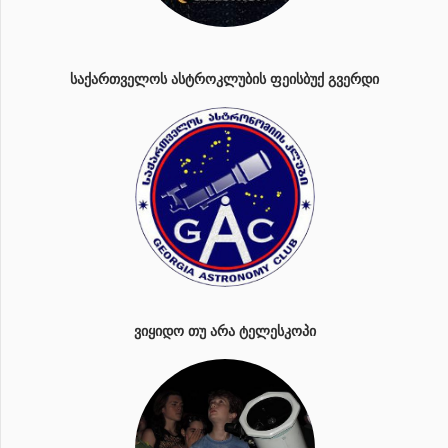
ᲡᲐᲥᲐᲠᲗᲕᲔᲚᲝᲡ ᲐᲡᲢᲠᲝᲙᲚᲣᲑᲘᲡ ᲤᲔᲘᲡᲑᲣᲥ ᲒᲕᲔᲠᲓᲘ
ᲕᲘᲧᲘᲓᲝ ᲗᲣ ᲐᲠᲐ ᲢᲔᲚᲔᲡᲙᲝᲞᲘ