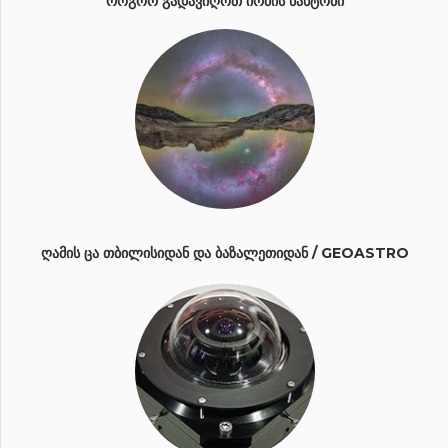
ᲠᲝᲒᲝᲠ ᲒᲐᲓᲐᲕᲘᲦᲝᲗ ᲘᲠᲛᲘᲡ ᲜᲐᲮᲢᲝᲛᲘ
ᲦᲐᲛᲘᲡ ᲪᲐ ᲗᲑᲘᲚᲘᲡᲘᲓᲐᲜ ᲓᲐ ᲑᲐᲖᲐᲚᲔᲗᲘᲓᲐᲜ / GEOASTRO