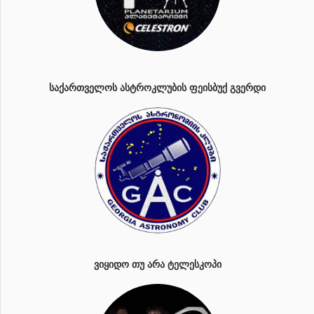
ᲡᲐᲥᲐᲠᲗᲕᲔᲚᲝᲡ ᲐᲡᲢᲠᲝᲙᲚᲣᲑᲘᲡ ᲤᲔᲘᲡᲑᲣᲥ ᲒᲕᲔᲠᲓᲘ
ᲕᲘᲧᲘᲓᲝ ᲗᲣ ᲐᲠᲐ ᲢᲔᲚᲔᲡᲙᲝᲞᲘ