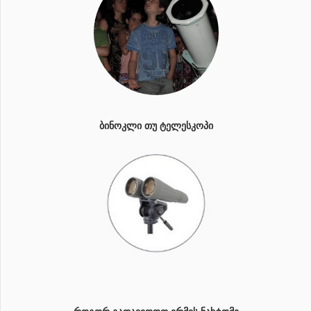
ᲑᲘᲜᲝᲙᲚᲘ ᲗᲣ ᲢᲔᲚᲔᲡᲙᲝᲞᲘ