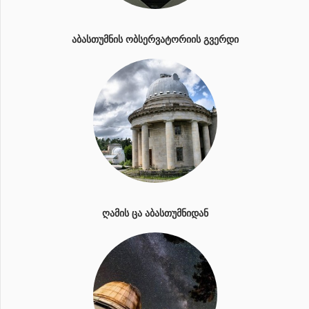
ᲐᲑᲐᲡᲗᲣᲛᲜᲘᲡ ᲝᲑᲡᲔᲠᲕᲐᲢᲝᲠᲘᲘᲡ ᲒᲕᲔᲠᲓᲘ
ᲦᲐᲛᲘᲡ ᲪᲐ ᲐᲑᲐᲡᲗᲣᲛᲜᲘᲓᲐᲜ