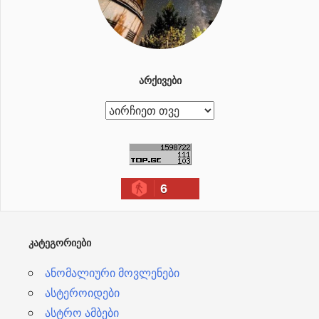
ᲐᲠᲥᲘᲕᲔᲑᲘ
ა
რ
ქ
ი
6
ვ
ე
ბ
ᲙᲐᲢᲔᲒᲝᲠᲘᲔᲑᲘ
ი
ანომალიური მოვლენები
ასტეროიდები
ასტრო ამბები