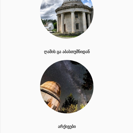
ᲦᲐᲛᲘᲡ ᲪᲐ ᲐᲑᲐᲡᲗᲣᲛᲜᲘᲓᲐᲜ
ᲐᲠᲥᲘᲕᲔᲑᲘ