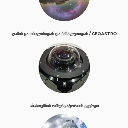
ᲦᲐᲛᲘᲡ ᲪᲐ ᲗᲑᲘᲚᲘᲡᲘᲓᲐᲜ ᲓᲐ ᲑᲐᲖᲐᲚᲔᲗᲘᲓᲐᲜ / GEOASTRO
ᲐᲑᲐᲡᲗᲣᲛᲜᲘᲡ ᲝᲑᲡᲔᲠᲕᲐᲢᲝᲠᲘᲘᲡ ᲒᲕᲔᲠᲓᲘ