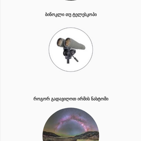
ᲑᲘᲜᲝᲙᲚᲘ ᲗᲣ ᲢᲔᲚᲔᲡᲙᲝᲞᲘ
ᲠᲝᲒᲝᲠ ᲒᲐᲓᲐᲕᲘᲦᲝᲗ ᲘᲠᲛᲘᲡ ᲜᲐᲮᲢᲝᲛᲘ