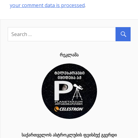
your comment data is processed
.
ᲠᲔᲙᲚᲐᲛᲐ
ᲡᲐᲥᲐᲠᲗᲕᲔᲚᲝᲡ ᲐᲡᲢᲠᲝᲙᲚᲣᲑᲘᲡ ᲤᲔᲘᲡᲑᲣᲥ ᲒᲕᲔᲠᲓᲘ