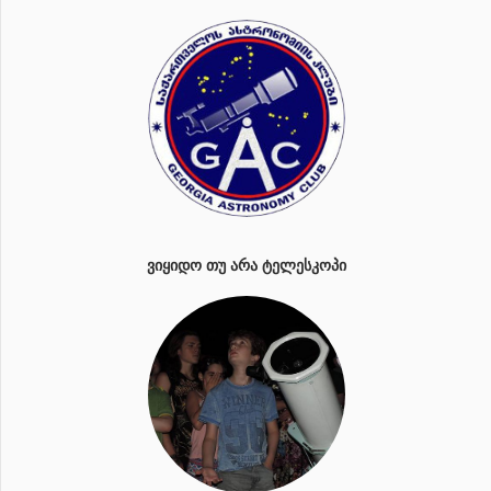
ᲕᲘᲧᲘᲓᲝ ᲗᲣ ᲐᲠᲐ ᲢᲔᲚᲔᲡᲙᲝᲞᲘ