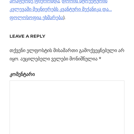
არაფერზე ფიქრობდა
;
დროის სტრუქტურის
კვლევაში მეცნიერებს კვანტური მექანიკა და…
ფოლოსოფია ეხმარება
).
Previous
ბნელი
LEAVE A REPLY
პოსტის
მატერიის
Post:
სიგნალი
თქვენი ელფოსტის მისამართი გამოქვეყნებული არ
ნავიგაცია
ანდრომედას
იყო.
აუცილებელი ველები მონიშნულია
*
ცენტრიდან
კომენტარი
ბელი
ი