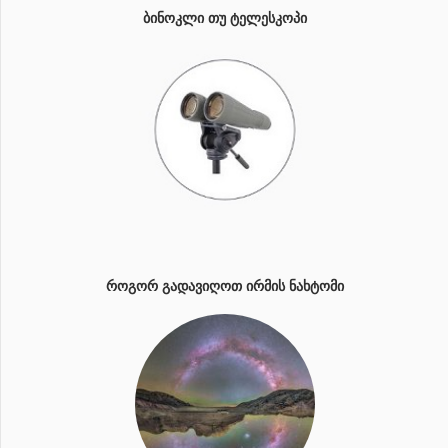
ᲑᲘᲜᲝᲙᲚᲘ ᲗᲣ ᲢᲔᲚᲔᲡᲙᲝᲞᲘ
ᲠᲝᲒᲝᲠ ᲒᲐᲓᲐᲕᲘᲦᲝᲗ ᲘᲠᲛᲘᲡ ᲜᲐᲮᲢᲝᲛᲘ