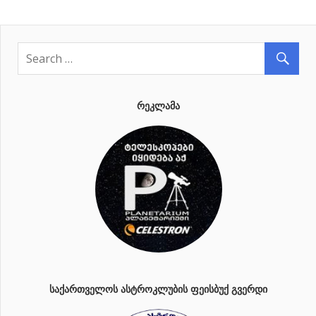
ᲠᲔᲙᲚᲐᲛᲐ
ᲡᲐᲥᲐᲠᲗᲕᲔᲚᲝᲡ ᲐᲡᲢᲠᲝᲙᲚᲣᲑᲘᲡ ᲤᲔᲘᲡᲑᲣᲥ ᲒᲕᲔᲠᲓᲘ