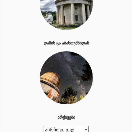
ᲦᲐᲛᲘᲡ ᲪᲐ ᲐᲑᲐᲡᲗᲣᲛᲜᲘᲓᲐᲜ
ᲐᲠᲥᲘᲕᲔᲑᲘ
ა