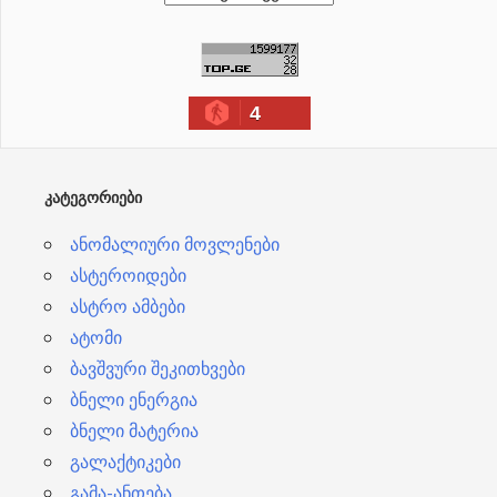
რ
ქ
ი
4
ვ
ე
ბ
ᲙᲐᲢᲔᲒᲝᲠᲘᲔᲑᲘ
ი
ანომალიური მოვლენები
ასტეროიდები
ასტრო ამბები
ატომი
ბავშვური შეკითხვები
ბნელი ენერგია
ბნელი მატერია
გალაქტიკები
გამა-ანთება