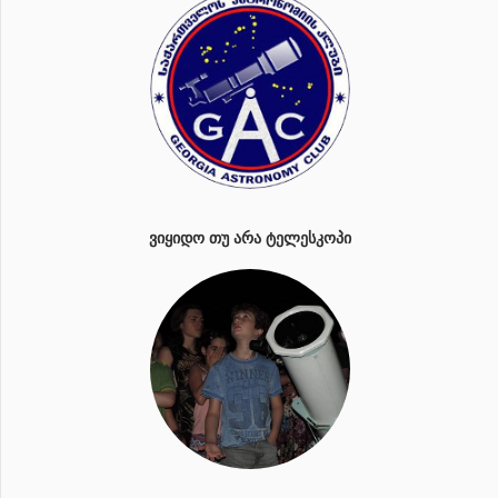
ᲕᲘᲧᲘᲓᲝ ᲗᲣ ᲐᲠᲐ ᲢᲔᲚᲔᲡᲙᲝᲞᲘ