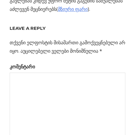
გავლენას კიდევ უფრო მეტის გაგების საშუალებას
აძლევენ მეცნიერებს(
მზიური ფარი
).
ᲞᲚᲐᲖᲛᲘᲡ
ᲙᲝᲚᲝᲡᲐᲚᲣᲠᲘ
LEAVE A REPLY
ᲐᲛᲝᲜᲐᲤᲠᲥᲕᲔᲕᲘ
თქვენი ელფოსტის მისამართი გამოქვეყნებული არ
Previous
იყო.
აუცილებელი ველები მონიშნულია
*
პოსტის
გრავიტაციული
Post:
კომენტარი
ლინზირება
ნავიგაცია
არი