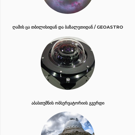
ᲦᲐᲛᲘᲡ ᲪᲐ ᲗᲑᲘᲚᲘᲡᲘᲓᲐᲜ ᲓᲐ ᲑᲐᲖᲐᲚᲔᲗᲘᲓᲐᲜ / GEOASTRO
ᲐᲑᲐᲡᲗᲣᲛᲜᲘᲡ ᲝᲑᲡᲔᲠᲕᲐᲢᲝᲠᲘᲘᲡ ᲒᲕᲔᲠᲓᲘ