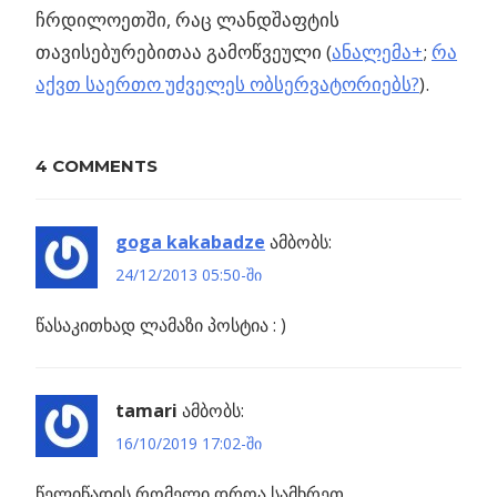
ჩრდილოეთში, რაც ლანდშაფტის
თავისებურებითაა გამოწვეული (
ანალემა+
;
რა
აქვთ საერთო უძველეს ობსერვატორიებს?
).
Previous
4 COMMENTS
პოსტის
პორფირიონმა,
Post:
ფილამენტი
ნავიგაცია
განჭოლა და
goga kakabadze
ამბობს:
ახლოს
24/12/2013 05:50-ში
მდებარე
წასაკითხად ლამაზი პოსტია : )
ვოიდს უტევს
ების
ობა
tamari
ამბობს:
ღზე
16/10/2019 17:02-ში
წელიწადის რომელი დროა სამხრეთ