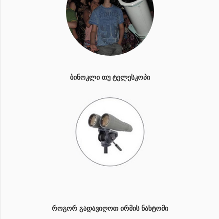
ᲑᲘᲜᲝᲙᲚᲘ ᲗᲣ ᲢᲔᲚᲔᲡᲙᲝᲞᲘ
ᲠᲝᲒᲝᲠ ᲒᲐᲓᲐᲕᲘᲦᲝᲗ ᲘᲠᲛᲘᲡ ᲜᲐᲮᲢᲝᲛᲘ