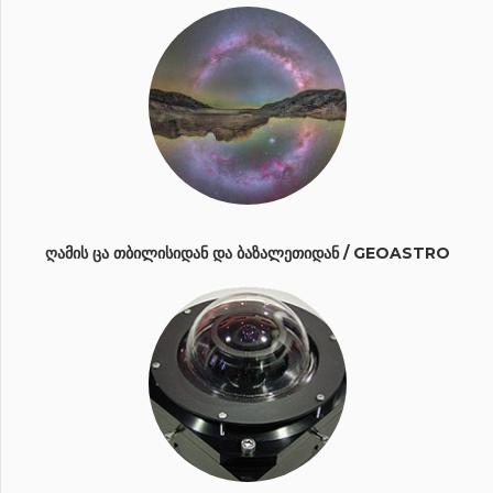
ᲦᲐᲛᲘᲡ ᲪᲐ ᲗᲑᲘᲚᲘᲡᲘᲓᲐᲜ ᲓᲐ ᲑᲐᲖᲐᲚᲔᲗᲘᲓᲐᲜ / GEOASTRO