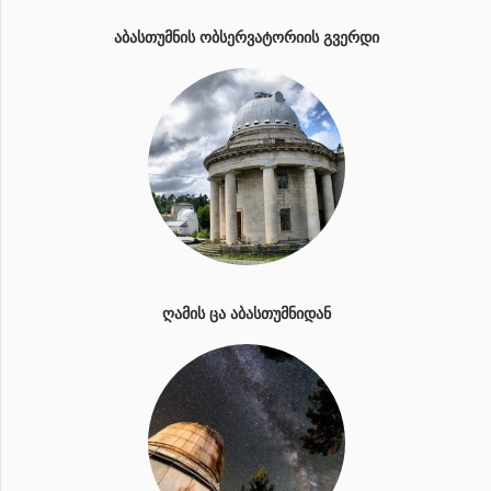
ᲐᲑᲐᲡᲗᲣᲛᲜᲘᲡ ᲝᲑᲡᲔᲠᲕᲐᲢᲝᲠᲘᲘᲡ ᲒᲕᲔᲠᲓᲘ
ᲦᲐᲛᲘᲡ ᲪᲐ ᲐᲑᲐᲡᲗᲣᲛᲜᲘᲓᲐᲜ