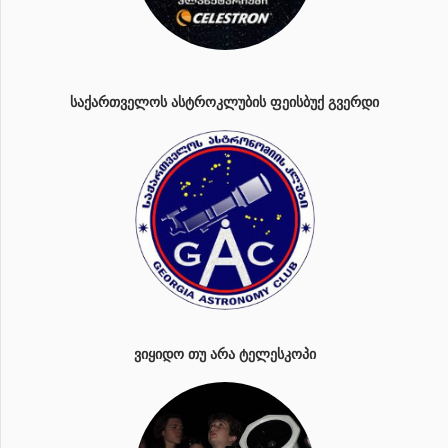
ᲡᲐᲥᲐᲠᲗᲕᲔᲚᲝᲡ ᲐᲡᲢᲠᲝᲙᲚᲣᲑᲘᲡ ᲤᲔᲘᲡᲑᲣᲥ ᲒᲕᲔᲠᲓᲘ
ᲕᲘᲧᲘᲓᲝ ᲗᲣ ᲐᲠᲐ ᲢᲔᲚᲔᲡᲙᲝᲞᲘ