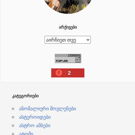
ᲐᲠᲥᲘᲕᲔᲑᲘ
ა
რ
ქ
ი
2
ვ
ე
ბ
ᲙᲐᲢᲔᲒᲝᲠᲘᲔᲑᲘ
ი
ანომალიური მოვლენები
ასტეროიდები
ასტრო ამბები
ატომი