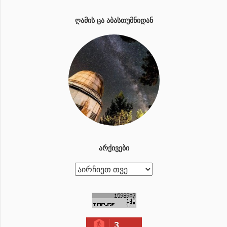
ᲦᲐᲛᲘᲡ ᲪᲐ ᲐᲑᲐᲡᲗᲣᲛᲜᲘᲓᲐᲜ
ᲐᲠᲥᲘᲕᲔᲑᲘ
ა
რ
ქ
ი
3
ვ