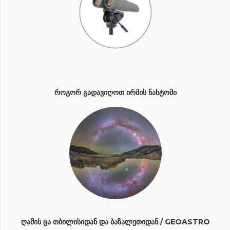
ᲠᲝᲒᲝᲠ ᲒᲐᲓᲐᲕᲘᲦᲝᲗ ᲘᲠᲛᲘᲡ ᲜᲐᲮᲢᲝᲛᲘ
ᲦᲐᲛᲘᲡ ᲪᲐ ᲗᲑᲘᲚᲘᲡᲘᲓᲐᲜ ᲓᲐ ᲑᲐᲖᲐᲚᲔᲗᲘᲓᲐᲜ / GEOASTRO