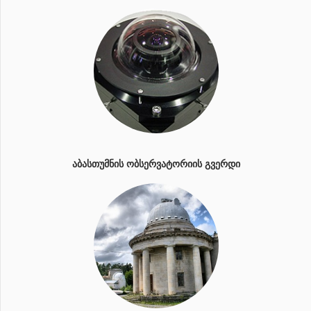
ᲐᲑᲐᲡᲗᲣᲛᲜᲘᲡ ᲝᲑᲡᲔᲠᲕᲐᲢᲝᲠᲘᲘᲡ ᲒᲕᲔᲠᲓᲘ