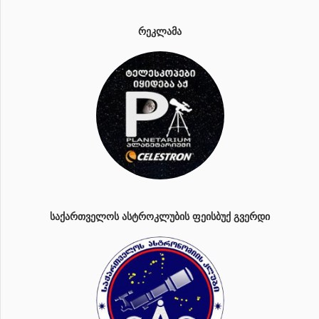
ᲠᲔᲙᲚᲐᲛᲐ
ᲡᲐᲥᲐᲠᲗᲕᲔᲚᲝᲡ ᲐᲡᲢᲠᲝᲙᲚᲣᲑᲘᲡ ᲤᲔᲘᲡᲑᲣᲥ ᲒᲕᲔᲠᲓᲘ