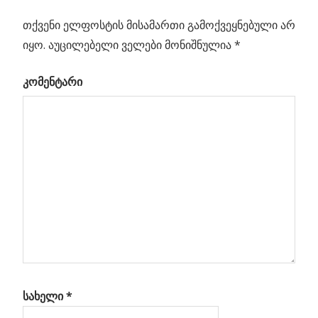
ᲮᲕᲠᲔᲚᲔᲑᲘ
თქვენი ელფოსტის მისამართი გამოქვეყნებული არ
იყო.
აუცილებელი ველები მონიშნულია
*
Previous
კიდევ
პოსტის
დიდი
Post:
კომენტარი
გახლეჩის
ნავიგაცია
შესახებ
ების
ა
სახელი
*