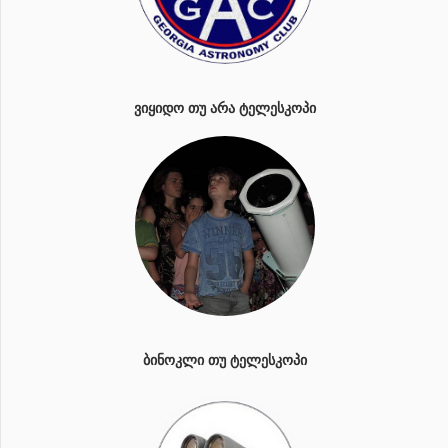
ᲕᲘᲧᲘᲓᲝ ᲗᲣ ᲐᲠᲐ ᲢᲔᲚᲔᲡᲙᲝᲞᲘ
ᲑᲘᲜᲝᲙᲚᲘ ᲗᲣ ᲢᲔᲚᲔᲡᲙᲝᲞᲘ