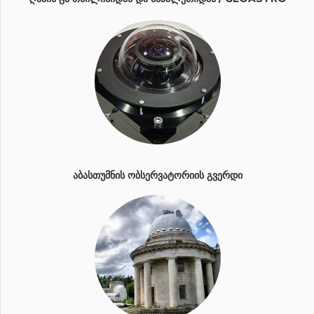
ᲐᲑᲐᲡᲗᲣᲛᲜᲘᲡ ᲝᲑᲡᲔᲠᲕᲐᲢᲝᲠᲘᲘᲡ ᲒᲕᲔᲠᲓᲘ