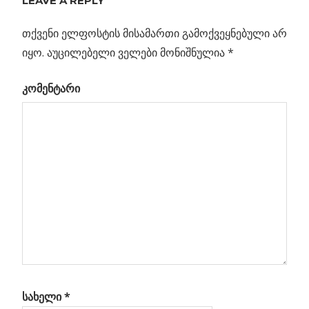
LEAVE A REPLY
პოსტის
დასწავლა და
Post:
ნეიროქსელის
თქვენი ელფოსტის მისამართი გამოქვეყნებული არ
ნავიგაცია
ნელი
იყო.
აუცილებელი ველები მონიშნულია
*
კოლაფსი…
კომენტარი
დან
ალი
ების
ლო
სახელი
*