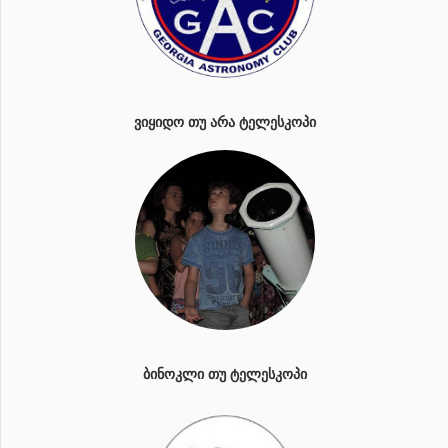
ᲕᲘᲧᲘᲓᲝ ᲗᲣ ᲐᲠᲐ ᲢᲔᲚᲔᲡᲙᲝᲞᲘ
ᲑᲘᲜᲝᲙᲚᲘ ᲗᲣ ᲢᲔᲚᲔᲡᲙᲝᲞᲘ