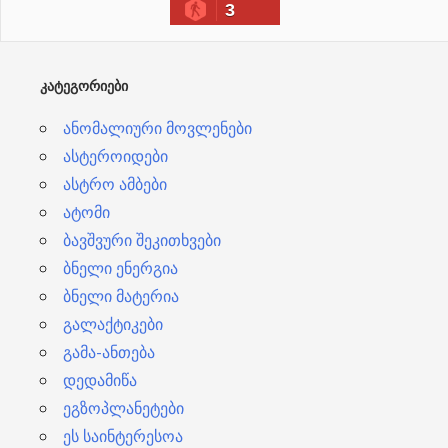
3
ვ
ე
ბ
ᲙᲐᲢᲔᲒᲝᲠᲘᲔᲑᲘ
ი
ანომალიური მოვლენები
ასტეროიდები
ასტრო ამბები
ატომი
ბავშვური შეკითხვები
ბნელი ენერგია
ბნელი მატერია
გალაქტიკები
გამა-ანთება
დედამიწა
ეგზოპლანეტები
ეს საინტერესოა