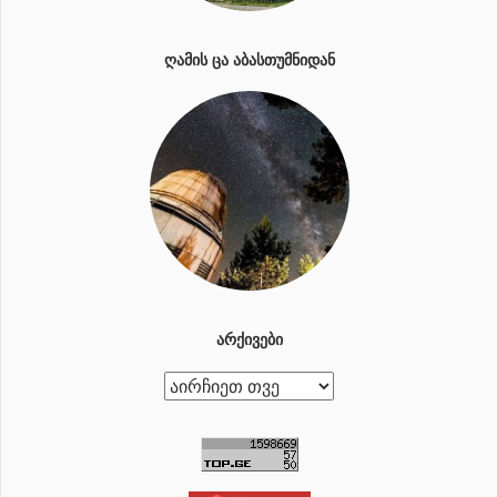
ᲦᲐᲛᲘᲡ ᲪᲐ ᲐᲑᲐᲡᲗᲣᲛᲜᲘᲓᲐᲜ
ᲐᲠᲥᲘᲕᲔᲑᲘ
ა
რ
ქ
ი