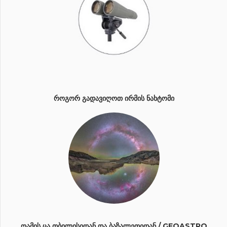
ᲠᲝᲒᲝᲠ ᲒᲐᲓᲐᲕᲘᲦᲝᲗ ᲘᲠᲛᲘᲡ ᲜᲐᲮᲢᲝᲛᲘ
ᲦᲐᲛᲘᲡ ᲪᲐ ᲗᲑᲘᲚᲘᲡᲘᲓᲐᲜ ᲓᲐ ᲑᲐᲖᲐᲚᲔᲗᲘᲓᲐᲜ / GEOASTRO