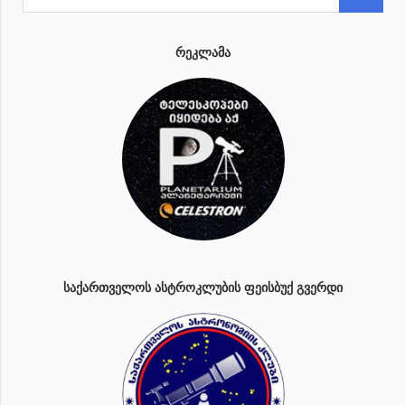
ᲠᲔᲙᲚᲐᲛᲐ
ᲡᲐᲥᲐᲠᲗᲕᲔᲚᲝᲡ ᲐᲡᲢᲠᲝᲙᲚᲣᲑᲘᲡ ᲤᲔᲘᲡᲑᲣᲥ ᲒᲕᲔᲠᲓᲘ