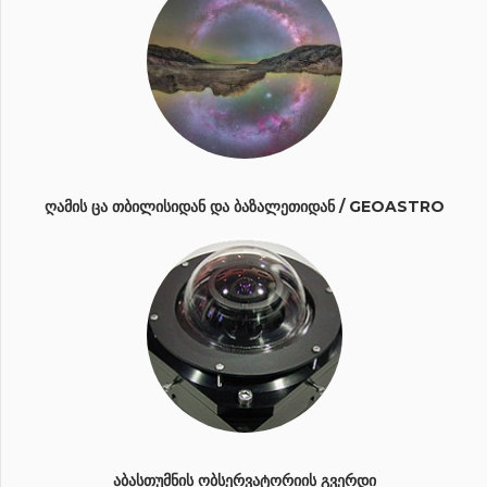
ᲦᲐᲛᲘᲡ ᲪᲐ ᲗᲑᲘᲚᲘᲡᲘᲓᲐᲜ ᲓᲐ ᲑᲐᲖᲐᲚᲔᲗᲘᲓᲐᲜ / GEOASTRO
ᲐᲑᲐᲡᲗᲣᲛᲜᲘᲡ ᲝᲑᲡᲔᲠᲕᲐᲢᲝᲠᲘᲘᲡ ᲒᲕᲔᲠᲓᲘ