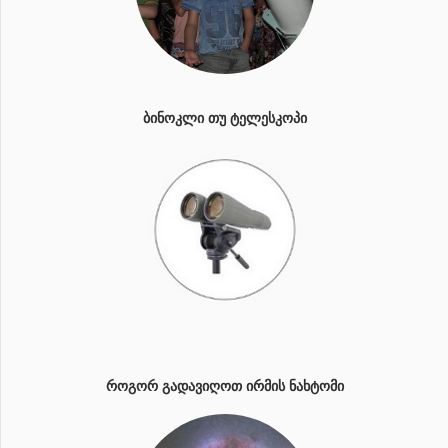
ᲑᲘᲜᲝᲙᲚᲘ ᲗᲣ ᲢᲔᲚᲔᲡᲙᲝᲞᲘ
ᲠᲝᲒᲝᲠ ᲒᲐᲓᲐᲕᲘᲦᲝᲗ ᲘᲠᲛᲘᲡ ᲜᲐᲮᲢᲝᲛᲘ