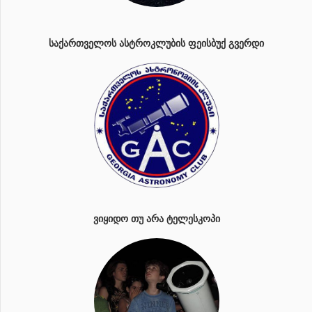
ᲡᲐᲥᲐᲠᲗᲕᲔᲚᲝᲡ ᲐᲡᲢᲠᲝᲙᲚᲣᲑᲘᲡ ᲤᲔᲘᲡᲑᲣᲥ ᲒᲕᲔᲠᲓᲘ
ᲕᲘᲧᲘᲓᲝ ᲗᲣ ᲐᲠᲐ ᲢᲔᲚᲔᲡᲙᲝᲞᲘ