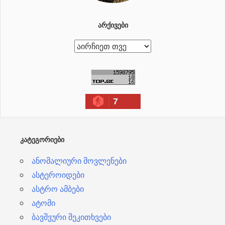
ᲐᲠᲥᲘᲕᲔᲑᲘ
ა
რ
ქ
ი
7
ვ
ე
ბ
ᲙᲐᲢᲔᲒᲝᲠᲘᲔᲑᲘ
ი
ანომალიური მოვლენები
ასტეროიდები
ასტრო ამბები
ატომი
ბავშვური შეკითხვები