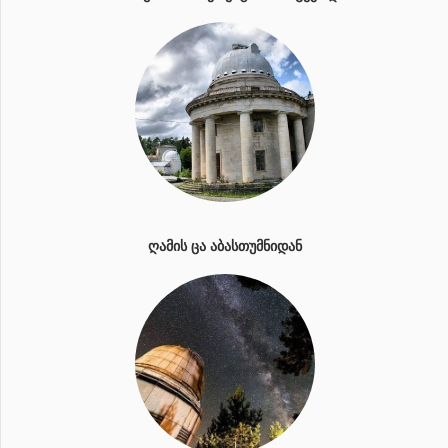
ᲦᲐᲛᲘᲡ ᲪᲐ ᲐᲑᲐᲡᲗᲣᲛᲜᲘᲓᲐᲜ