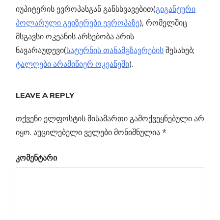
იუპიტერის ევროპასგან განსხვავებით(
გიგანტური
პოლარული გეიზერები ევროპაზე
), რომელშიც
მსგავსი ოკეანის არსებობა არის
ნავარაუდევი(
სატურნის თანამგზავრების
შესახებ;
ტალღები არამიწიერ ოკეანეში
).
Previous
LEAVE A REPLY
პოსტის
სუპერკამიოკანდე
Post:
ნეიტრინოებს
თქვენი ელფოსტის მისამართი გამოქვეყნებული არ
ნავიგაცია
იკვლევს
იყო.
აუცილებელი ველები მონიშნულია
*
კომენტარი
ებზე