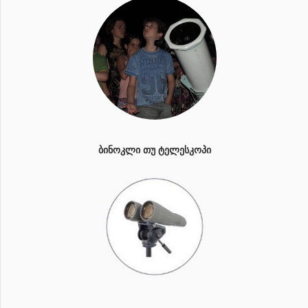
ᲑᲘᲜᲝᲙᲚᲘ ᲗᲣ ᲢᲔᲚᲔᲡᲙᲝᲞᲘ