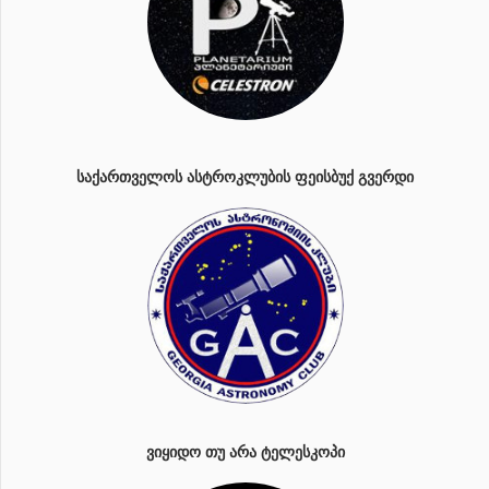
ᲡᲐᲥᲐᲠᲗᲕᲔᲚᲝᲡ ᲐᲡᲢᲠᲝᲙᲚᲣᲑᲘᲡ ᲤᲔᲘᲡᲑᲣᲥ ᲒᲕᲔᲠᲓᲘ
ᲕᲘᲧᲘᲓᲝ ᲗᲣ ᲐᲠᲐ ᲢᲔᲚᲔᲡᲙᲝᲞᲘ