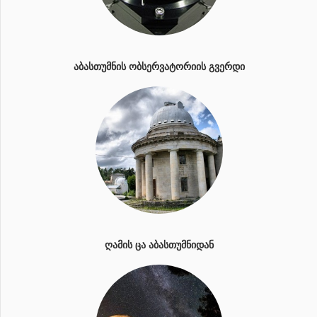
ᲐᲑᲐᲡᲗᲣᲛᲜᲘᲡ ᲝᲑᲡᲔᲠᲕᲐᲢᲝᲠᲘᲘᲡ ᲒᲕᲔᲠᲓᲘ
ᲦᲐᲛᲘᲡ ᲪᲐ ᲐᲑᲐᲡᲗᲣᲛᲜᲘᲓᲐᲜ