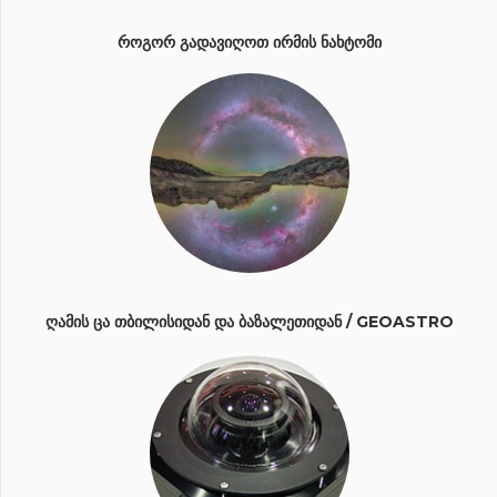
ᲠᲝᲒᲝᲠ ᲒᲐᲓᲐᲕᲘᲦᲝᲗ ᲘᲠᲛᲘᲡ ᲜᲐᲮᲢᲝᲛᲘ
ᲦᲐᲛᲘᲡ ᲪᲐ ᲗᲑᲘᲚᲘᲡᲘᲓᲐᲜ ᲓᲐ ᲑᲐᲖᲐᲚᲔᲗᲘᲓᲐᲜ / GEOASTRO