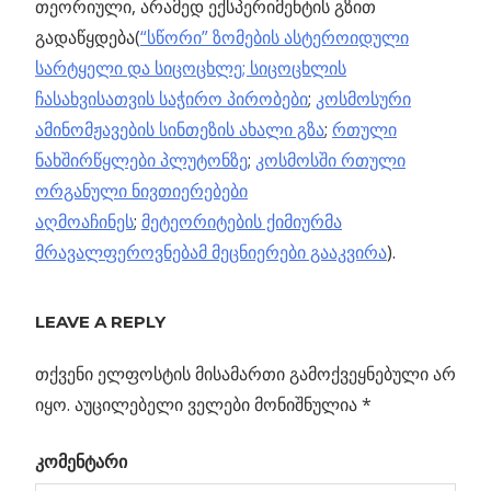
თეორიული, არამედ ექსპერიმენტის გზით
გადაწყდება(
“სწორი” ზომების ასტეროიდული
სარტყელი და სიცოცხლე;
სიცოცხლის
ჩასახვისათვის საჭირო პირობები
;
კოსმოსური
ამინომჟავების სინთეზის ახალი გზა
;
რთული
ნახშირწყლები პლუტონზე
;
კოსმოსში რთული
ორგანული ნივთიერებები
აღმოაჩინეს
;
მეტეორიტების ქიმიურმა
მრავალფეროვნებამ მეცნიერები გააკვირა
).
Previous
ტიტანის
LEAVE A REPLY
პოსტის
ატმოსფეროში
Post:
პროპილენი
თქვენი ელფოსტის მისამართი გამოქვეყნებული არ
ნავიგაცია
აღმოაჩინეს
იყო.
აუცილებელი ველები მონიშნულია
*
კომენტარი
ტის