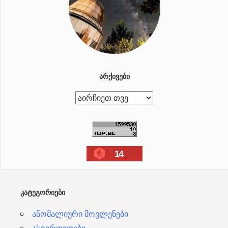
ᲐᲠᲥᲘᲕᲔᲑᲘ
ა
რ
ქ
ი
14
ვ
ე
ბ
ᲙᲐᲢᲔᲒᲝᲠᲘᲔᲑᲘ
ი
ანომალიური მოვლენები