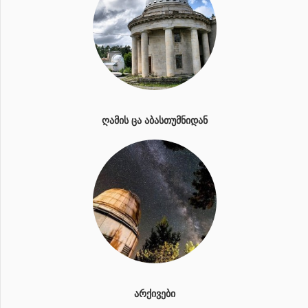
ᲦᲐᲛᲘᲡ ᲪᲐ ᲐᲑᲐᲡᲗᲣᲛᲜᲘᲓᲐᲜ
ᲐᲠᲥᲘᲕᲔᲑᲘ