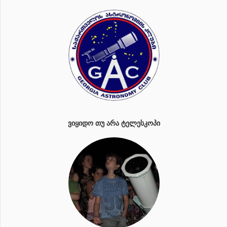
ᲕᲘᲧᲘᲓᲝ ᲗᲣ ᲐᲠᲐ ᲢᲔᲚᲔᲡᲙᲝᲞᲘ