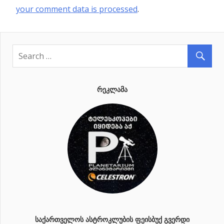
your comment data is processed
.
ᲠᲔᲙᲚᲐᲛᲐ
ᲡᲐᲥᲐᲠᲗᲕᲔᲚᲝᲡ ᲐᲡᲢᲠᲝᲙᲚᲣᲑᲘᲡ ᲤᲔᲘᲡᲑᲣᲥ ᲒᲕᲔᲠᲓᲘ