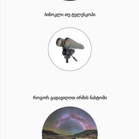
ᲑᲘᲜᲝᲙᲚᲘ ᲗᲣ ᲢᲔᲚᲔᲡᲙᲝᲞᲘ
ᲠᲝᲒᲝᲠ ᲒᲐᲓᲐᲕᲘᲦᲝᲗ ᲘᲠᲛᲘᲡ ᲜᲐᲮᲢᲝᲛᲘ