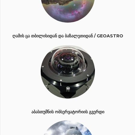
ᲦᲐᲛᲘᲡ ᲪᲐ ᲗᲑᲘᲚᲘᲡᲘᲓᲐᲜ ᲓᲐ ᲑᲐᲖᲐᲚᲔᲗᲘᲓᲐᲜ / GEOASTRO
ᲐᲑᲐᲡᲗᲣᲛᲜᲘᲡ ᲝᲑᲡᲔᲠᲕᲐᲢᲝᲠᲘᲘᲡ ᲒᲕᲔᲠᲓᲘ