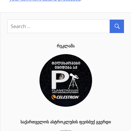
ᲠᲔᲙᲚᲐᲛᲐ
ᲡᲐᲥᲐᲠᲗᲕᲔᲚᲝᲡ ᲐᲡᲢᲠᲝᲙᲚᲣᲑᲘᲡ ᲤᲔᲘᲡᲑᲣᲥ ᲒᲕᲔᲠᲓᲘ