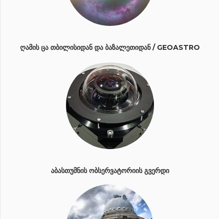
ᲦᲐᲛᲘᲡ ᲪᲐ ᲗᲑᲘᲚᲘᲡᲘᲓᲐᲜ ᲓᲐ ᲑᲐᲖᲐᲚᲔᲗᲘᲓᲐᲜ / GEOASTRO
ᲐᲑᲐᲡᲗᲣᲛᲜᲘᲡ ᲝᲑᲡᲔᲠᲕᲐᲢᲝᲠᲘᲘᲡ ᲒᲕᲔᲠᲓᲘ