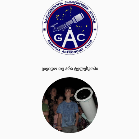
ᲕᲘᲧᲘᲓᲝ ᲗᲣ ᲐᲠᲐ ᲢᲔᲚᲔᲡᲙᲝᲞᲘ