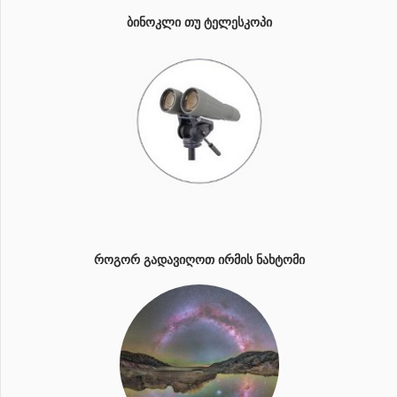
ᲑᲘᲜᲝᲙᲚᲘ ᲗᲣ ᲢᲔᲚᲔᲡᲙᲝᲞᲘ
ᲠᲝᲒᲝᲠ ᲒᲐᲓᲐᲕᲘᲦᲝᲗ ᲘᲠᲛᲘᲡ ᲜᲐᲮᲢᲝᲛᲘ