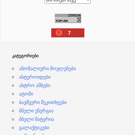
რ
ქ
ი
7
ვ
ე
ბ
ᲙᲐᲢᲔᲒᲝᲠᲘᲔᲑᲘ
ი
ანომალიური მოვლენები
ასტეროიდები
ასტრო ამბები
ატომი
ბავშვური შეკითხვები
ბნელი ენერგია
ბნელი მატერია
გალაქტიკები