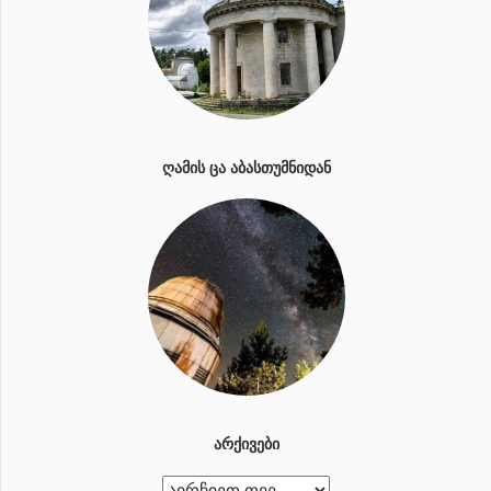
ᲦᲐᲛᲘᲡ ᲪᲐ ᲐᲑᲐᲡᲗᲣᲛᲜᲘᲓᲐᲜ
ᲐᲠᲥᲘᲕᲔᲑᲘ
ა