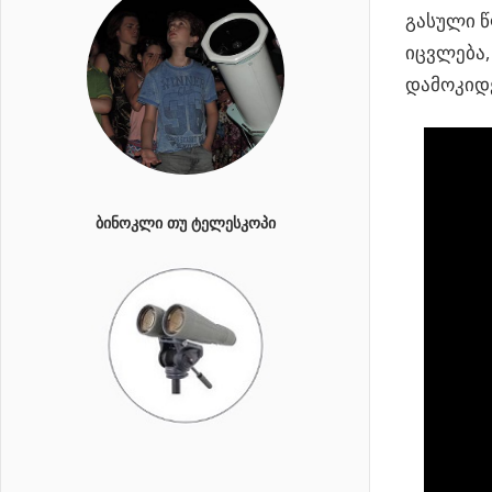
გასული წ
იცვლება,
დამოკიდე
ᲑᲘᲜᲝᲙᲚᲘ ᲗᲣ ᲢᲔᲚᲔᲡᲙᲝᲞᲘ