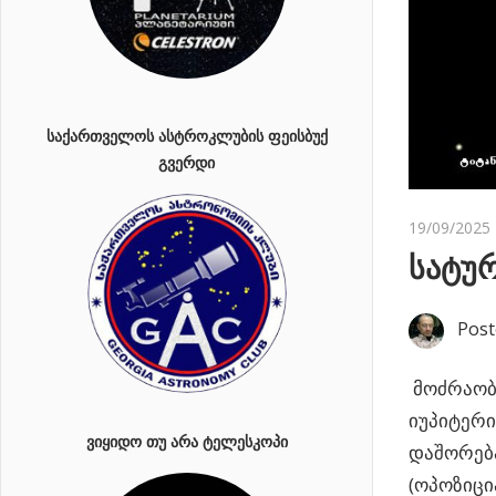
ᲡᲐᲥᲐᲠᲗᲕᲔᲚᲝᲡ ᲐᲡᲢᲠᲝᲙᲚᲣᲑᲘᲡ ᲤᲔᲘᲡᲑᲣᲥ
ᲒᲕᲔᲠᲓᲘ
19/09/2025
სატურ
Post
მოძრაობს
იუპიტერი,
ᲕᲘᲧᲘᲓᲝ ᲗᲣ ᲐᲠᲐ ᲢᲔᲚᲔᲡᲙᲝᲞᲘ
დაშორება
(ოპოზიცი