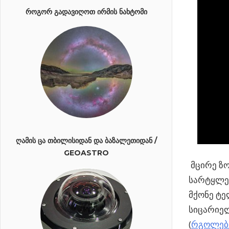
ᲠᲝᲒᲝᲠ ᲒᲐᲓᲐᲕᲘᲦᲝᲗ ᲘᲠᲛᲘᲡ ᲜᲐᲮᲢᲝᲛᲘ
ᲦᲐᲛᲘᲡ ᲪᲐ ᲗᲑᲘᲚᲘᲡᲘᲓᲐᲜ ᲓᲐ ᲑᲐᲖᲐᲚᲔᲗᲘᲓᲐᲜ /
GEOASTRO
მცირე ზო
სარტყლებ
მქონე ტე
სიცარიელ
(
რგოლები