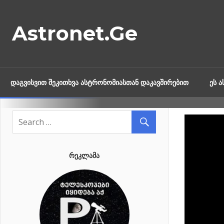
Skip
to
Astronet.Ge
content
ᲓᲐᲒᲕᲘᲡᲕᲘᲗ ᲨᲔᲙᲘᲗᲮᲕᲐ ᲐᲡᲢᲠᲝᲜᲝᲛᲘᲐᲡᲗᲐᲜ ᲓᲐᲙᲐᲕᲨᲘᲠᲔᲑᲘᲗ
ᲔᲡ 
ᲠᲔᲙᲚᲐᲛᲐ