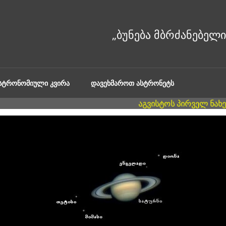
ᲐᲡᲢᲠᲝᲜᲝᲛᲘᲣᲚᲘ ᲙᲕᲘᲠᲐ
ᲓᲐᲕᲔᲮᲛᲐᲠᲝᲗ ᲐᲡᲢᲠᲝᲜᲔᲢᲡ