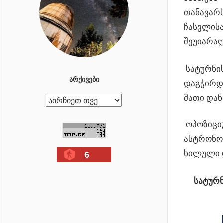
თანავარს
ჩასვლისა
შეუიარაღ
სატურნის
ᲐᲠᲥᲘᲕᲔᲑᲘ
დაგჭირდ
მათი დან
ა
რ
ოპოზიციუ
ქ
ასტრონომ
ი
ხილული დ
6
ვ
ე
სატურნ
ბ
ი