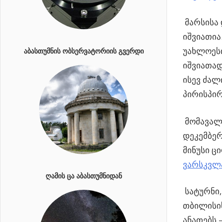
მარსისა 
იშვიათია
უახლოესი
ᲐᲑᲐᲡᲗᲣᲛᲜᲘᲡ ᲝᲑᲡᲔᲠᲕᲐᲢᲝᲠᲘᲘᲡ ᲒᲕᲔᲠᲓᲘ
იშვიათად
ისევ ძალ
პირისპირ
მომავალი
დეკემბერ
მინუსი ც
ვარსკვლ
ᲦᲐᲛᲘᲡ ᲪᲐ ᲐᲑᲐᲡᲗᲣᲛᲜᲘᲓᲐᲜ
სატურნი,
თბილისის
ანათებს 