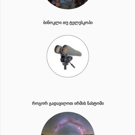
ᲑᲘᲜᲝᲙᲚᲘ ᲗᲣ ᲢᲔᲚᲔᲡᲙᲝᲞᲘ
ᲠᲝᲒᲝᲠ ᲒᲐᲓᲐᲕᲘᲦᲝᲗ ᲘᲠᲛᲘᲡ ᲜᲐᲮᲢᲝᲛᲘ