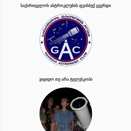
ᲡᲐᲥᲐᲠᲗᲕᲔᲚᲝᲡ ᲐᲡᲢᲠᲝᲙᲚᲣᲑᲘᲡ ᲤᲔᲘᲡᲑᲣᲥ ᲒᲕᲔᲠᲓᲘ
ᲕᲘᲧᲘᲓᲝ ᲗᲣ ᲐᲠᲐ ᲢᲔᲚᲔᲡᲙᲝᲞᲘ