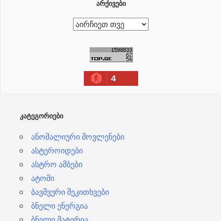
ᲐᲠᲥᲘᲕᲔᲑᲘ
ა
რ
ქ
ი
4
ვ
ე
ბ
ᲙᲐᲢᲔᲒᲝᲠᲘᲔᲑᲘ
ი
ანომალიური მოვლენები
ასტეროიდები
ასტრო ამბები
ატომი
ბავშვური შეკითხვები
ბნელი ენერგია
ბნელი მატერია