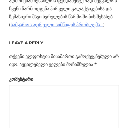
აღმოჩენამ შესაძლოა ფუნდამენტურად შეცვალოს
ჩვენი წარმოდგენა პირველი გალაქტიკებისა და
ზემასიური შავი ხვრელების წარმოშობის შესახებ
(
სამყაროს ადრეული სიმწიფის პრობლემა…
).
Previous
კენტავრი
LEAVE A REPLY
პოსტის
(2060)
Post:
ქირონი:
თქვენი ელფოსტის მისამართი გამოქვეყნებული არ
ნავიგაცია
„ჯეიმს
იყო.
აუცილებელი ველები მონიშნულია
*
ვებმა“
კომენტარი
კოსმოსური
ანომალია
აღმოაჩინა
ბელი