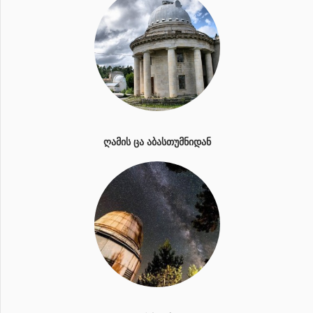
ᲦᲐᲛᲘᲡ ᲪᲐ ᲐᲑᲐᲡᲗᲣᲛᲜᲘᲓᲐᲜ