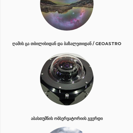
ᲦᲐᲛᲘᲡ ᲪᲐ ᲗᲑᲘᲚᲘᲡᲘᲓᲐᲜ ᲓᲐ ᲑᲐᲖᲐᲚᲔᲗᲘᲓᲐᲜ / GEOASTRO
ᲐᲑᲐᲡᲗᲣᲛᲜᲘᲡ ᲝᲑᲡᲔᲠᲕᲐᲢᲝᲠᲘᲘᲡ ᲒᲕᲔᲠᲓᲘ