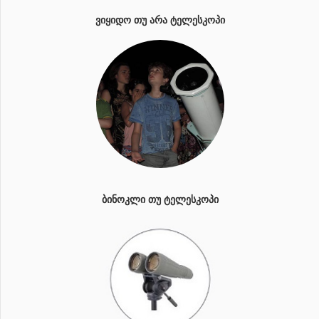
ᲕᲘᲧᲘᲓᲝ ᲗᲣ ᲐᲠᲐ ᲢᲔᲚᲔᲡᲙᲝᲞᲘ
ᲑᲘᲜᲝᲙᲚᲘ ᲗᲣ ᲢᲔᲚᲔᲡᲙᲝᲞᲘ