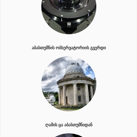
ᲐᲑᲐᲡᲗᲣᲛᲜᲘᲡ ᲝᲑᲡᲔᲠᲕᲐᲢᲝᲠᲘᲘᲡ ᲒᲕᲔᲠᲓᲘ
ᲦᲐᲛᲘᲡ ᲪᲐ ᲐᲑᲐᲡᲗᲣᲛᲜᲘᲓᲐᲜ