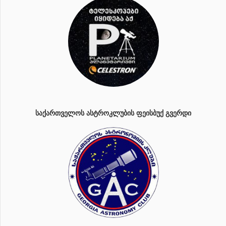
ᲡᲐᲥᲐᲠᲗᲕᲔᲚᲝᲡ ᲐᲡᲢᲠᲝᲙᲚᲣᲑᲘᲡ ᲤᲔᲘᲡᲑᲣᲥ ᲒᲕᲔᲠᲓᲘ