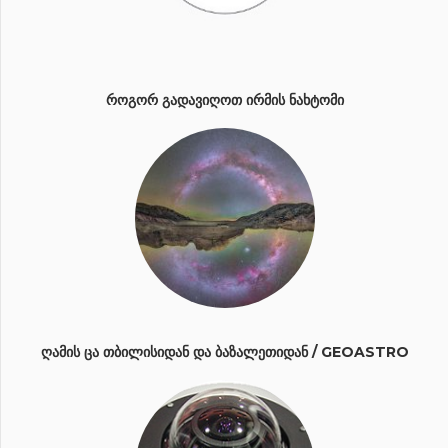
ᲠᲝᲒᲝᲠ ᲒᲐᲓᲐᲕᲘᲦᲝᲗ ᲘᲠᲛᲘᲡ ᲜᲐᲮᲢᲝᲛᲘ
ᲦᲐᲛᲘᲡ ᲪᲐ ᲗᲑᲘᲚᲘᲡᲘᲓᲐᲜ ᲓᲐ ᲑᲐᲖᲐᲚᲔᲗᲘᲓᲐᲜ / GEOASTRO