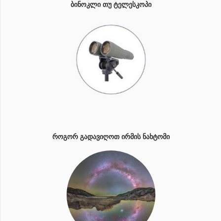
ᲑᲘᲜᲝᲙᲚᲘ ᲗᲣ ᲢᲔᲚᲔᲡᲙᲝᲞᲘ
ᲠᲝᲒᲝᲠ ᲒᲐᲓᲐᲕᲘᲦᲝᲗ ᲘᲠᲛᲘᲡ ᲜᲐᲮᲢᲝᲛᲘ