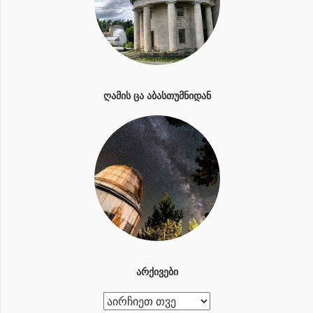
ᲦᲐᲛᲘᲡ ᲪᲐ ᲐᲑᲐᲡᲗᲣᲛᲜᲘᲓᲐᲜ
ᲐᲠᲥᲘᲕᲔᲑᲘ
ა