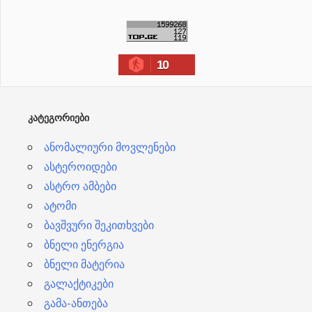
რ
ქ
ი
10
ვ
ე
ბ
ᲙᲐᲢᲔᲒᲝᲠᲘᲔᲑᲘ
ი
ანომალიური მოვლენები
ასტეროიდები
ასტრო ამბები
ატომი
ბავშვური შეკითხვები
ბნელი ენერგია
ბნელი მატერია
გალაქტიკები
გამა-ანთება