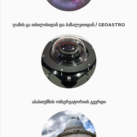
ᲦᲐᲛᲘᲡ ᲪᲐ ᲗᲑᲘᲚᲘᲡᲘᲓᲐᲜ ᲓᲐ ᲑᲐᲖᲐᲚᲔᲗᲘᲓᲐᲜ / GEOASTRO
ᲐᲑᲐᲡᲗᲣᲛᲜᲘᲡ ᲝᲑᲡᲔᲠᲕᲐᲢᲝᲠᲘᲘᲡ ᲒᲕᲔᲠᲓᲘ