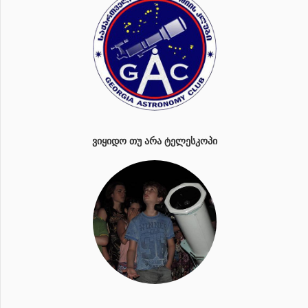
ᲕᲘᲧᲘᲓᲝ ᲗᲣ ᲐᲠᲐ ᲢᲔᲚᲔᲡᲙᲝᲞᲘ