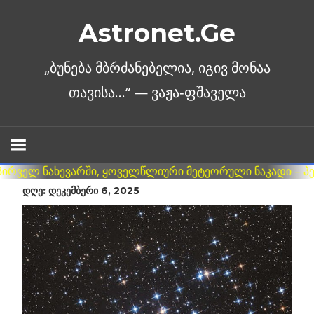
Skip
Astronet.Ge
to
content
ᲓᲦᲔ: ᲓᲔᲙᲔᲛᲑᲔᲠᲘ 6, 2025