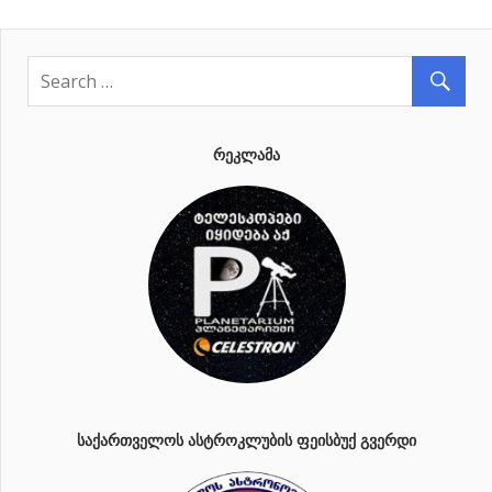
ᲠᲔᲙᲚᲐᲛᲐ
ᲡᲐᲥᲐᲠᲗᲕᲔᲚᲝᲡ ᲐᲡᲢᲠᲝᲙᲚᲣᲑᲘᲡ ᲤᲔᲘᲡᲑᲣᲥ ᲒᲕᲔᲠᲓᲘ