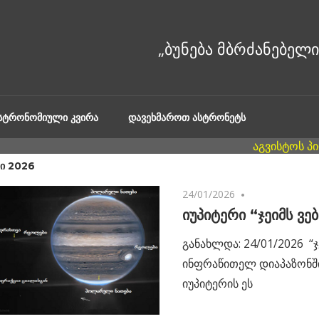
ᲐᲡᲢᲠᲝᲜᲝᲛᲘᲣᲚᲘ ᲙᲕᲘᲠᲐ
ᲓᲐᲕᲔᲮᲛᲐᲠᲝᲗ ᲐᲡᲢᲠᲝᲜᲔᲢᲡ
ᲠᲘ 2026
24/01/2026
No comments
იუპიტერი “ჯეიმს ვე
განახლდა: 24/01/2026 “ჯ
ინფრაწითელ დიაპაზონშ
იუპიტერის ეს