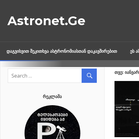
Skip
to
Astronet.Ge
content
ᲓᲐᲒᲕᲘᲡᲕᲘᲗ ᲨᲔᲙᲘᲗᲮᲕᲐ ᲐᲡᲢᲠᲝᲜᲝᲛᲘᲐᲡᲗᲐᲜ ᲓᲐᲙᲐᲕᲨᲘᲠᲔᲑᲘᲗ
ᲔᲡ 
ᲗᲕᲔ: ᲘᲐᲜᲕᲐ
ᲠᲔᲙᲚᲐᲛᲐ