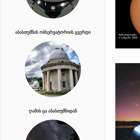
ᲐᲑᲐᲡᲗᲣᲛᲜᲘᲡ ᲝᲑᲡᲔᲠᲕᲐᲢᲝᲠᲘᲘᲡ ᲒᲕᲔᲠᲓᲘ
ᲦᲐᲛᲘᲡ ᲪᲐ ᲐᲑᲐᲡᲗᲣᲛᲜᲘᲓᲐᲜ