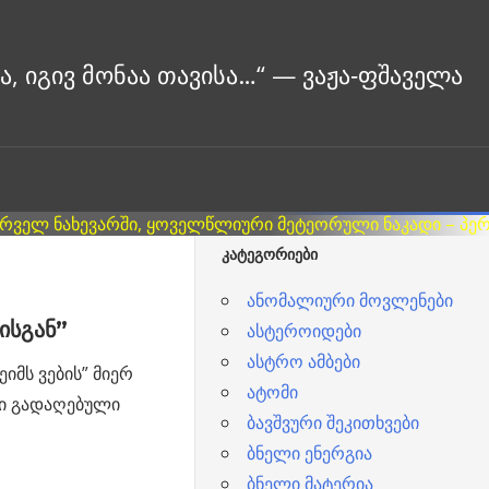
ᲙᲐᲢᲔᲒᲝᲠᲘᲔᲑᲘ
ანომალიური მოვლენები
ბისგან”
ასტეროიდები
ასტრო ამბები
ეიმს ვების” მიერ
ატომი
ი გადაღებული
ბავშვური შეკითხვები
ბნელი ენერგია
ბნელი მატერია