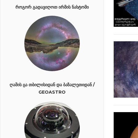
ᲠᲝᲒᲝᲠ ᲒᲐᲓᲐᲕᲘᲦᲝᲗ ᲘᲠᲛᲘᲡ ᲜᲐᲮᲢᲝᲛᲘ
ᲦᲐᲛᲘᲡ ᲪᲐ ᲗᲑᲘᲚᲘᲡᲘᲓᲐᲜ ᲓᲐ ᲑᲐᲖᲐᲚᲔᲗᲘᲓᲐᲜ /
GEOASTRO