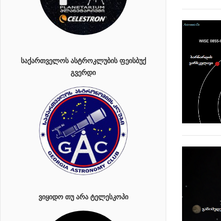
ᲡᲐᲥᲐᲠᲗᲕᲔᲚᲝᲡ ᲐᲡᲢᲠᲝᲙᲚᲣᲑᲘᲡ ᲤᲔᲘᲡᲑᲣᲥ
ᲒᲕᲔᲠᲓᲘ
ᲕᲘᲧᲘᲓᲝ ᲗᲣ ᲐᲠᲐ ᲢᲔᲚᲔᲡᲙᲝᲞᲘ