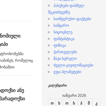
პასუხები დასმულ
შეკითხვებზე
საინტერესო ფაქტები
სამყარო
სიცოცხლე
ონომიული
ფანტასტიკა
ტიპი
ფიზიკა
ქართველები
ასტრონომებმა
შავი ხვრელი
ოაჩინეს, რომელიც
ძველი ცივილიზაციები
მონაშთი
ჯუჯა პლანეტები
ᲙᲐᲚᲔᲜᲓᲐᲠᲘ
დოქსი ანუ
იანვარი 2026
 პარადოქსი
ო
ხ
ო
ხ
პ
შ
კ