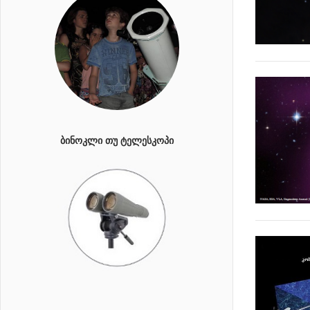
ᲑᲘᲜᲝᲙᲚᲘ ᲗᲣ ᲢᲔᲚᲔᲡᲙᲝᲞᲘ