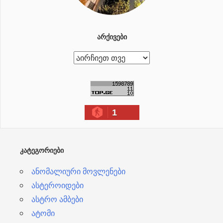
ᲐᲠᲥᲘᲕᲔᲑᲘ
ა
რ
ქ
ი
1
ვ
ე
ბ
ᲙᲐᲢᲔᲒᲝᲠᲘᲔᲑᲘ
ი
ანომალიური მოვლენები
ასტეროიდები
ასტრო ამბები
ატომი