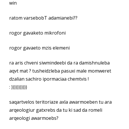
win
ratom varsebobT adamianebi??
rogor gavaketo mikrofoni
rogor gavaeto mzis elemeni
ra aris chveni siwmindeebi da ra damishnuleba
aqvt mat ? tusheidzleba pasuxi male momweret
dzalian sachiro ipormaciaa chemtvis !
: )))))))))))
saqartvelos teritoriaze axla awarmoeben tu ara
arqeologiur gatxrebs da tu ki sad da romeli
arqeologi awarmoebs?