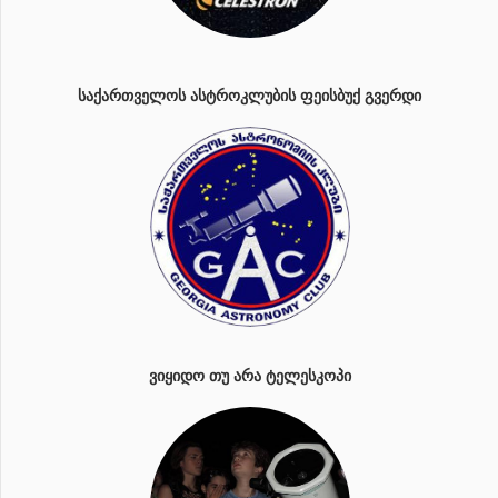
ᲡᲐᲥᲐᲠᲗᲕᲔᲚᲝᲡ ᲐᲡᲢᲠᲝᲙᲚᲣᲑᲘᲡ ᲤᲔᲘᲡᲑᲣᲥ ᲒᲕᲔᲠᲓᲘ
ᲕᲘᲧᲘᲓᲝ ᲗᲣ ᲐᲠᲐ ᲢᲔᲚᲔᲡᲙᲝᲞᲘ