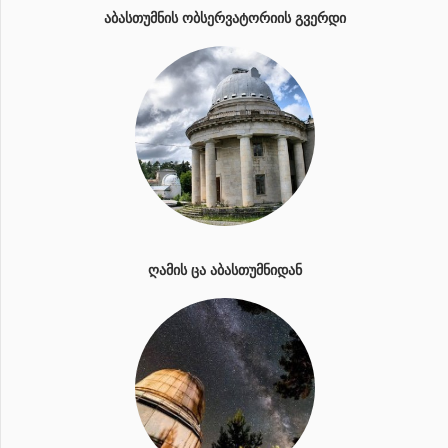
ᲐᲑᲐᲡᲗᲣᲛᲜᲘᲡ ᲝᲑᲡᲔᲠᲕᲐᲢᲝᲠᲘᲘᲡ ᲒᲕᲔᲠᲓᲘ
ᲦᲐᲛᲘᲡ ᲪᲐ ᲐᲑᲐᲡᲗᲣᲛᲜᲘᲓᲐᲜ