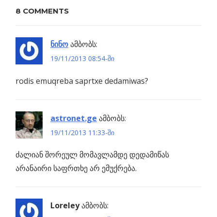
2012
8 COMMENTS
Previous
NASA
ნინო
ამბობს:
პოსტის
იუპიტერის
Post:
19/11/2013 08:54-ში
ევროპასთვისაც
ნავიგაცია
rodis emuqreba saprtxe dedamiwas?
იცლის
ნული
astronet.ge
ამბობს:
ის
19/11/2013 11:33-ში
ძალიან შორეულ მომავლამდე დედამიწას
არანაირი საფრთხე არ ემუქრება.
Loreley
ამბობს: