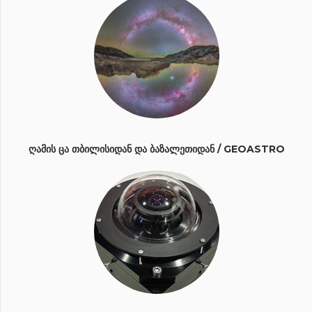
ᲦᲐᲛᲘᲡ ᲪᲐ ᲗᲑᲘᲚᲘᲡᲘᲓᲐᲜ ᲓᲐ ᲑᲐᲖᲐᲚᲔᲗᲘᲓᲐᲜ / GEOASTRO