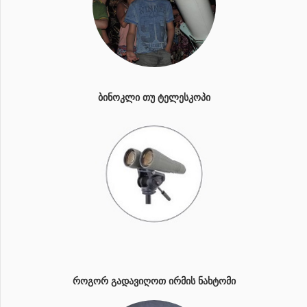
ᲑᲘᲜᲝᲙᲚᲘ ᲗᲣ ᲢᲔᲚᲔᲡᲙᲝᲞᲘ
ᲠᲝᲒᲝᲠ ᲒᲐᲓᲐᲕᲘᲦᲝᲗ ᲘᲠᲛᲘᲡ ᲜᲐᲮᲢᲝᲛᲘ