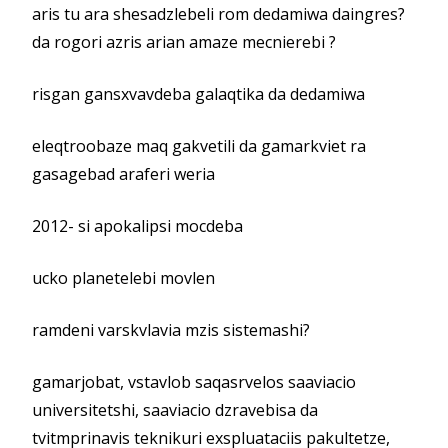
aris tu ara shesadzlebeli rom dedamiwa daingres?
da rogori azris arian amaze mecnierebi ?
risgan gansxvavdeba galaqtika da dedamiwa
eleqtroobaze maq gakvetili da gamarkviet ra
gasagebad araferi weria
2012- si apokalipsi mocdeba
ucko planetelebi movlen
ramdeni varskvlavia mzis sistemashi?
gamarjobat, vstavlob saqasrvelos saaviacio
universitetshi, saaviacio dzravebisa da
tvitmprinavis teknikuri exspluataciis pakultetze,