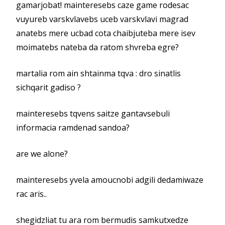
gamarjobat! mainteresebs caze game rodesac
vuyureb varskvlavebs uceb varskvlavi magrad
anatebs mere ucbad cota chaibjuteba mere isev
moimatebs nateba da ratom shvreba egre?
martalia rom ain shtainma tqva : dro sinatlis
sichqarit gadiso ?
mainteresebs tqvens saitze gantavsebuli
informacia ramdenad sandoa?
are we alone?
mainteresebs yvela amoucnobi adgili dedamiwaze
rac aris..
shegidzliat tu ara rom bermudis samkutxedze