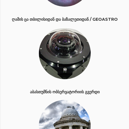
ᲦᲐᲛᲘᲡ ᲪᲐ ᲗᲑᲘᲚᲘᲡᲘᲓᲐᲜ ᲓᲐ ᲑᲐᲖᲐᲚᲔᲗᲘᲓᲐᲜ / GEOASTRO
ᲐᲑᲐᲡᲗᲣᲛᲜᲘᲡ ᲝᲑᲡᲔᲠᲕᲐᲢᲝᲠᲘᲘᲡ ᲒᲕᲔᲠᲓᲘ