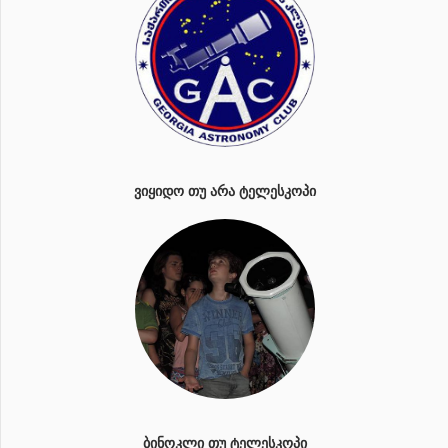
ᲕᲘᲧᲘᲓᲝ ᲗᲣ ᲐᲠᲐ ᲢᲔᲚᲔᲡᲙᲝᲞᲘ
ᲑᲘᲜᲝᲙᲚᲘ ᲗᲣ ᲢᲔᲚᲔᲡᲙᲝᲞᲘ