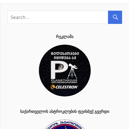
ᲠᲔᲙᲚᲐᲛᲐ
ᲡᲐᲥᲐᲠᲗᲕᲔᲚᲝᲡ ᲐᲡᲢᲠᲝᲙᲚᲣᲑᲘᲡ ᲤᲔᲘᲡᲑᲣᲥ ᲒᲕᲔᲠᲓᲘ