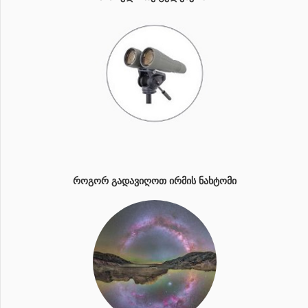
ᲠᲝᲒᲝᲠ ᲒᲐᲓᲐᲕᲘᲦᲝᲗ ᲘᲠᲛᲘᲡ ᲜᲐᲮᲢᲝᲛᲘ