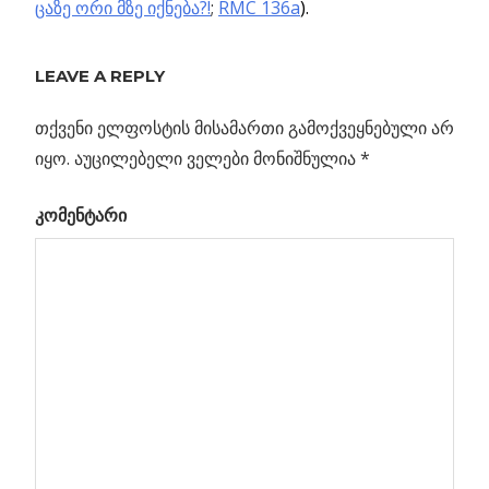
ცაზე ორი მზე იქნება?!
;
RMC 136a
).
ᲣᲪᲜᲐᲣᲠᲘ
ᲰᲘᲞᲔᲠᲒᲘᲒᲐᲜᲢᲘ
LEAVE A REPLY
თქვენი ელფოსტის მისამართი გამოქვეყნებული არ
Previous
პოსტის
იყო.
აუცილებელი ველები მონიშნულია
*
მულტისამყარო
Post:
– მისი
ნავიგაცია
კომენტარი
არსებობის
მიზეზები
ნები
აზე