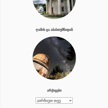
ᲦᲐᲛᲘᲡ ᲪᲐ ᲐᲑᲐᲡᲗᲣᲛᲜᲘᲓᲐᲜ
ᲐᲠᲥᲘᲕᲔᲑᲘ
ა
რ