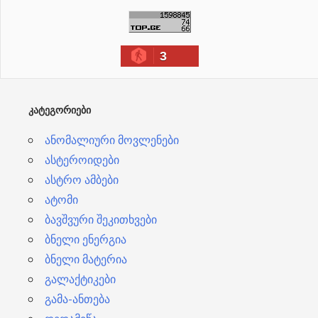
ქ
ი
3
ვ
ე
ბ
ᲙᲐᲢᲔᲒᲝᲠᲘᲔᲑᲘ
ი
ანომალიური მოვლენები
ასტეროიდები
ასტრო ამბები
ატომი
ბავშვური შეკითხვები
ბნელი ენერგია
ბნელი მატერია
გალაქტიკები
გამა-ანთება