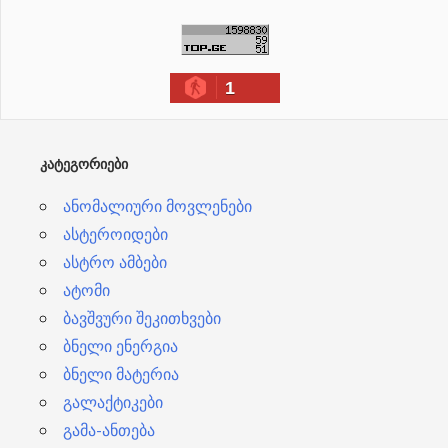
რ
ქ
ი
1
ვ
ე
ბ
ᲙᲐᲢᲔᲒᲝᲠᲘᲔᲑᲘ
ი
ანომალიური მოვლენები
ასტეროიდები
ასტრო ამბები
ატომი
ბავშვური შეკითხვები
ბნელი ენერგია
ბნელი მატერია
გალაქტიკები
გამა-ანთება