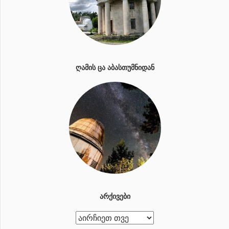
ᲦᲐᲛᲘᲡ ᲪᲐ ᲐᲑᲐᲡᲗᲣᲛᲜᲘᲓᲐᲜ
ᲐᲠᲥᲘᲕᲔᲑᲘ
ა