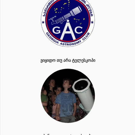
ᲕᲘᲧᲘᲓᲝ ᲗᲣ ᲐᲠᲐ ᲢᲔᲚᲔᲡᲙᲝᲞᲘ