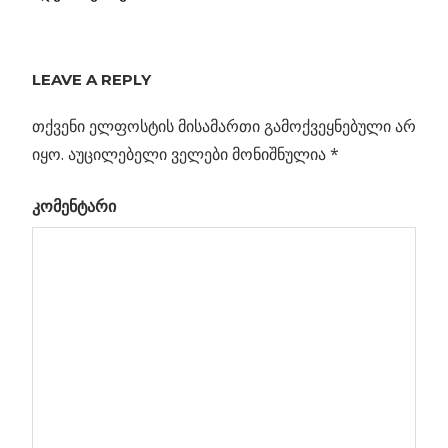
ᲧᲕᲔᲚᲐᲖᲔ
ᲓᲘᲓᲘ
LEAVE A REPLY
ᲖᲔᲛᲐᲡᲘᲣᲠᲘ
ᲨᲐᲕᲘ
თქვენი ელფოსტის მისამართი გამოქვეყნებული არ
ᲮᲕᲠᲔᲚᲘ
იყო.
აუცილებელი ველები მონიშნულია
*
Previous
ეს უცნაური
კომენტარი
პოსტის
ჯუჯა
Post:
გალაქტიკები
ნავიგაცია
და ჰობიტები
იზე
ილად