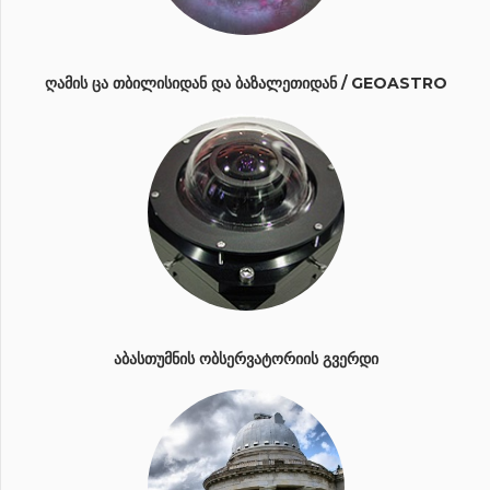
ᲦᲐᲛᲘᲡ ᲪᲐ ᲗᲑᲘᲚᲘᲡᲘᲓᲐᲜ ᲓᲐ ᲑᲐᲖᲐᲚᲔᲗᲘᲓᲐᲜ / GEOASTRO
ᲐᲑᲐᲡᲗᲣᲛᲜᲘᲡ ᲝᲑᲡᲔᲠᲕᲐᲢᲝᲠᲘᲘᲡ ᲒᲕᲔᲠᲓᲘ