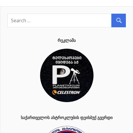
ᲠᲔᲙᲚᲐᲛᲐ
ᲡᲐᲥᲐᲠᲗᲕᲔᲚᲝᲡ ᲐᲡᲢᲠᲝᲙᲚᲣᲑᲘᲡ ᲤᲔᲘᲡᲑᲣᲥ ᲒᲕᲔᲠᲓᲘ