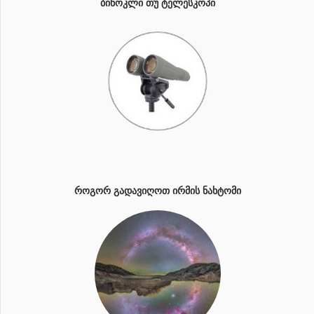
ᲑᲘᲜᲝᲙᲚᲘ ᲗᲣ ᲢᲔᲚᲔᲡᲙᲝᲞᲘ
ᲠᲝᲒᲝᲠ ᲒᲐᲓᲐᲕᲘᲦᲝᲗ ᲘᲠᲛᲘᲡ ᲜᲐᲮᲢᲝᲛᲘ