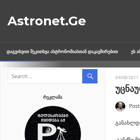
Skip
to
Astronet.Ge
content
ᲓᲐᲒᲕᲘᲡᲕᲘᲗ ᲨᲔᲙᲘᲗᲮᲕᲐ ᲐᲡᲢᲠᲝᲜᲝᲛᲘᲐᲡᲗᲐᲜ ᲓᲐᲙᲐᲕᲨᲘᲠᲔᲑᲘᲗ
ᲔᲡ 
04/08/2011
უცნაუ
ᲠᲔᲙᲚᲐᲛᲐ
Post
განახლდა
განძზე მ