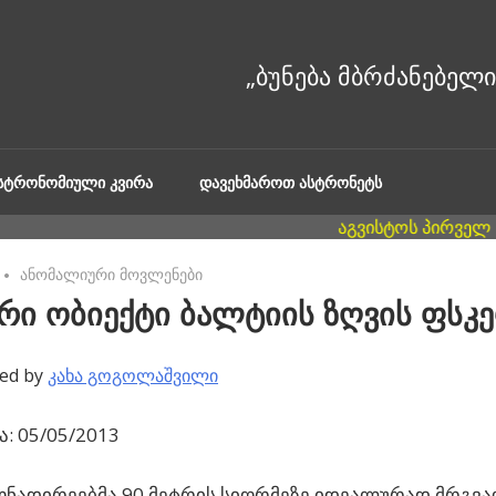
ᲐᲡᲢᲠᲝᲜᲝᲛᲘᲣᲚᲘ ᲙᲕᲘᲠᲐ
ᲓᲐᲕᲔᲮᲛᲐᲠᲝᲗ ᲐᲡᲢᲠᲝᲜᲔᲢᲡ
No comments
ანომალიური მოვლენები
რი ობიექტი ბალტიის ზღვის ფსკ
ed by
კახა გოგოლაშვილი
: 05/05/2013
ონადირეებმა 90 მეტრის სიღრმეზე იდეალურად მრგვ