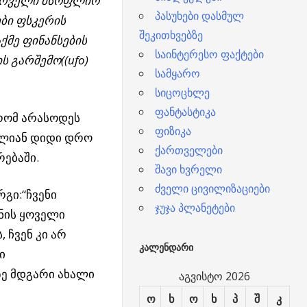
 პირველი მსოფლიო
პასუხები დასმულ
ები ფსკერის
შეკითხვებზე
მე ფინანსების
საინტერესო ფაქტები
ს გარშემო((
ufo)
სამყარო
სიცოცხლე
ფანტასტიკა
რომ არასოდეს
ფიზიკა
ძალიან დიდი დრო
ქართველები
ებაში.
შავი ხვრელი
ძველი ცივილიზაციები
გი:“ჩვენი
ჯუჯა პლანეტები
ფნის ყოველი
 ჩვენ კი არ
ᲙᲐᲚᲔᲜᲓᲐᲠᲘ
ი
ე მდგარი ახალი
აგვისტო 2026
ო
ხ
ო
ხ
პ
შ
კ