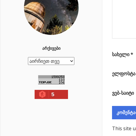
მძლავრი
ამოფრქვევა
მოხდება
ᲐᲠᲥᲘᲕᲔᲑᲘ
სახელი
*
ა
რ
ელფოსტ
ქ
ი
ვებ-საიტი
5
ვ
ე
ბ
ი
This site 