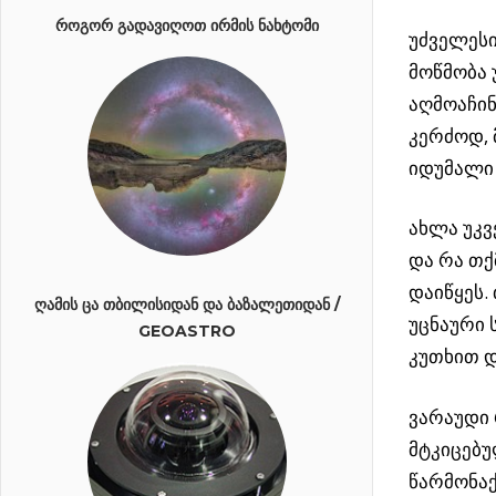
ᲠᲝᲒᲝᲠ ᲒᲐᲓᲐᲕᲘᲦᲝᲗ ᲘᲠᲛᲘᲡ ᲜᲐᲮᲢᲝᲛᲘ
უძველეს
მოწმობა
აღმოაჩინ
კერძოდ, 
იდუმალი 
ახლა უკვ
და რა თქ
დაიწყეს.
ᲦᲐᲛᲘᲡ ᲪᲐ ᲗᲑᲘᲚᲘᲡᲘᲓᲐᲜ ᲓᲐ ᲑᲐᲖᲐᲚᲔᲗᲘᲓᲐᲜ /
უცნაური 
GEOASTRO
კუთხით დ
ვარაუდი 
მტკიცებუ
წარმონაქ