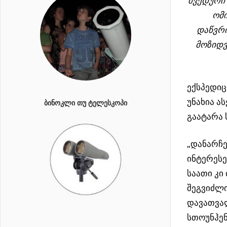
შვედური 
ომი
დაწვრი
მოზიდვ
ექსპედიც
უნახია ა
ᲑᲘᲜᲝᲙᲚᲘ ᲗᲣ ᲢᲔᲚᲔᲡᲙᲝᲞᲘ
გაატარა
„დანარჩე
ინტერესე
საათი კი
შეგვიძლი
დავათვა
სთოუნჰენ