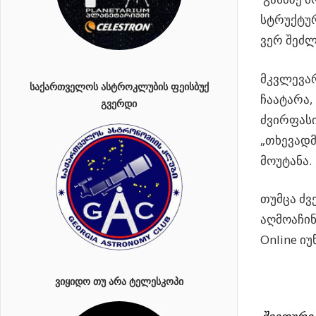
სტრუქტურ
ვერ შეძლ
მკვლევარ
ᲡᲐᲥᲐᲠᲗᲕᲔᲚᲝᲡ ᲐᲡᲢᲠᲝᲙᲚᲣᲑᲘᲡ ᲤᲔᲘᲡᲑᲣᲥ
ჩაატარა,
ᲒᲕᲔᲠᲓᲘ
ძვირფასი
„თხევადმ
მოუტანა.
თუმცა ძვ
აღმოაჩინ
Online ი
ᲕᲘᲧᲘᲓᲝ ᲗᲣ ᲐᲠᲐ ᲢᲔᲚᲔᲡᲙᲝᲞᲘ