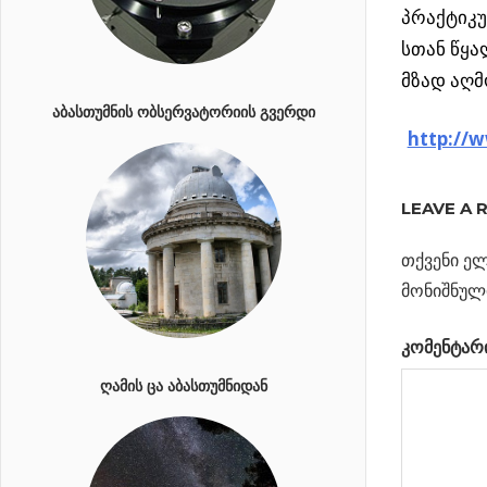
პრაქტიკ
სთან წყა
მზად აღმ
ᲐᲑᲐᲡᲗᲣᲛᲜᲘᲡ ᲝᲑᲡᲔᲠᲕᲐᲢᲝᲠᲘᲘᲡ ᲒᲕᲔᲠᲓᲘ
http://
ᲣᲪᲜᲐᲣᲠᲘ
ᲝᲑᲘᲔᲥᲢᲘ
LEAVE A 
ᲑᲐᲚᲢᲘᲘᲡ
ᲖᲦᲕᲘᲡ
თქვენი ელ
ᲤᲡᲙᲔᲠᲖᲔ
მონიშნულ
Previous
კომენტარ
პოსტი
მხიარული
Post:
ᲦᲐᲛᲘᲡ ᲪᲐ ᲐᲑᲐᲡᲗᲣᲛᲜᲘᲓᲐᲜ
მზე
ნავიგა
Next
5 აგვისტოს
Post:
მზეზე კიდევ
ერთი